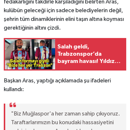
fedakarlığını takdirle karşıladığını belirten Aras,
kulübün geleceği için sadece belediyelerin değil,
şehrin tüm dinamiklerinin elini taşın altına koyması
gerektiğinin altını çizdi.
Salah geldi,
Trabzonspor’da
bayram havası! Yıldız
futbolcu ilk kez bordo-
mavili formayla
Başkan Aras, yaptığı açıklamada şu ifadeleri
kullandı:
"Biz Muğlaspor'a her zaman sahip çıkıyoruz.
Taraftarlarımızın bu konudaki hassasiyetini