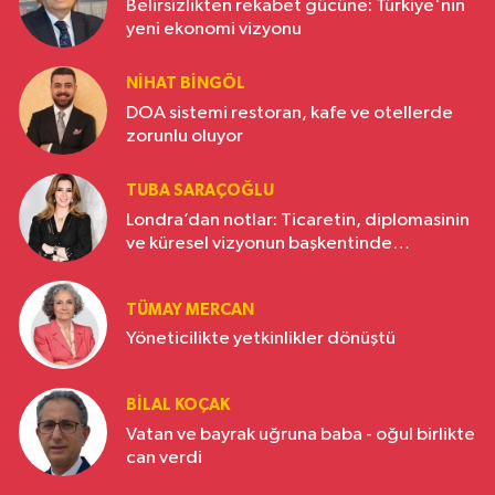
Belirsizlikten rekabet gücüne: Türkiye'nin
yeni ekonomi vizyonu
NIHAT BINGÖL
DOA sistemi restoran, kafe ve otellerde
zorunlu oluyor
TUBA SARAÇOĞLU
Londra’dan notlar: Ticaretin, diplomasinin
ve küresel vizyonun başkentinde
Türkiye’nin yükselen gücü
TÜMAY MERCAN
Yöneticilikte yetkinlikler dönüştü
BILAL KOÇAK
Vatan ve bayrak uğruna baba - oğul birlikte
can verdi