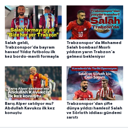
Salah geldi,
Trabzonspor'da Mohamed
Trabzonspor’da bayram
Salah bombası! Mısırlı
havası! Yıldız futbolcu ilk
yıldızın yarın Trabzon'a
kez bordo-mavili formayla
gelmesi bekleniyor
Barış Alper satılıyor mu?
Trabzonspor'dan çifte
Abdullah Kavukcu ilk kez
dünya yıldızı hamlesi! Salah
konuştu
ve Sörloth iddiası gündemi
sarstı