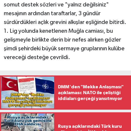
somut destek sözleri ve "yalnız değilsiniz"
mesajının ardından taraftarlar, 3 gündür
sürdürdükleri açlık grevini alkışlar eşliğinde bitirdi.
1. Lig yolunda kenetlenen Muğla camiası, bu
gelişmeyle birlikte derin bir nefes alırken gözler
şimdi şehirdeki büyük sermaye gruplarının kulübe
vereceği desteğe çevrildi.
DMM'den "Mekke Anlaşması"
açıklaması: NATO ile çeliştiği
iddiaları gerçeği yansıtmıyor
Rusya açıklarındaki Türk kuru