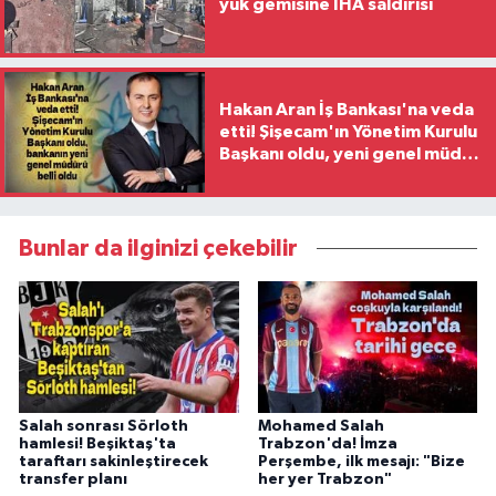
yük gemisine İHA saldırısı
Hakan Aran İş Bankası'na veda
etti! Şişecam'ın Yönetim Kurulu
Başkanı oldu, yeni genel müdür
belli oldu
Bunlar da ilginizi çekebilir
Salah sonrası Sörloth
Mohamed Salah
hamlesi! Beşiktaş'ta
Trabzon'da! İmza
taraftarı sakinleştirecek
Perşembe, ilk mesajı: "Bize
transfer planı
her yer Trabzon"