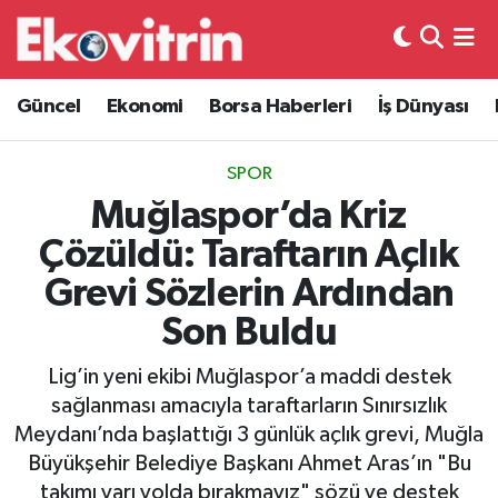
Güncel
Hava Durumu
Güncel
Ekonomi
Borsa Haberleri
İş Dünyası
Ekonomi
Trafik Durumu
SPOR
Borsa Haberleri
Süper Lig Puan Durumu ve Fikstür
Muğlaspor’da Kriz
Çözüldü: Taraftarın Açlık
İş Dünyası
Tüm Manşetler
Grevi Sözlerin Ardından
Lojistik
Son Dakika Haberleri
Son Buldu
Otovitrin
Haber Arşivi
Lig’in yeni ekibi Muğlaspor’a maddi destek
sağlanması amacıyla taraftarların Sınırsızlık
Asayiş
Meydanı’nda başlattığı 3 günlük açlık grevi, Muğla
Büyükşehir Belediye Başkanı Ahmet Aras’ın "Bu
Magazin
takımı yarı yolda bırakmayız" sözü ve destek