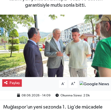
garantisiyle mutlu sonla bitti.
Gayrimenkul
Spor
Eğitim
Paylaş
-
+
A
A
08.06.2026 - 14:09
Okunma Süresi: 2 Dk
Muğlaspor’un yeni sezonda 1. Lig’de mücadele