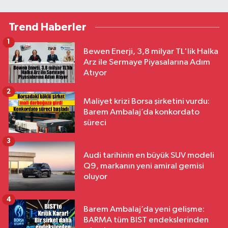
Trend Haberler
1
Bewen Enerji, 3,8 milyar TL'lik Halka
Arz ile Sermaye Piyasalarına Adım
Atıyor
2
Maliyet krizi Borsa şirketini vurdu:
Barem Ambalaj’da konkordato
süreci
3
Audi tarihinin en büyük SUV modeli
Q9, markanın yeni amiral gemisi
oluyor
4
Barem Ambalaj’da yeni gelişme:
BARMA tüm BIST endekslerinden