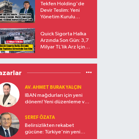
Tekfen Holding'de
Devir Teslim: Yeni
Yönetim Kurulu
Başkanı Prof. Dr. Murat
Yalçıntaş Oldu!
Quick Sigorta Halka
Arzında Son Gün: 3,7
Milyar TL’lik Arz İçin
Talepler Bugün Sona
Eriyor
azarlar
AV. AHMET BURAK YALÇIN
IBAN mağdurları için yeni
dönem! Yeni düzenleme ve
ceza indirim oranları
ŞEREF ÖZATA
Belirsizlikten rekabet
gücüne: Türkiye'nin yeni
ekonomi vizyonu