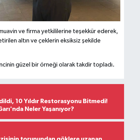
muavin ve firma yetkililerine teşekkür ederek,
tirilen altın ve çeklerin eksiksiz şekilde
ncinin güzel bir örneği olarak takdir topladı.
Edildi, 10 Yıldır Restorasyonu Bitmedi!
arı'nda Neler Yaşanıyor?
zisinin torunundan göklere uzanan