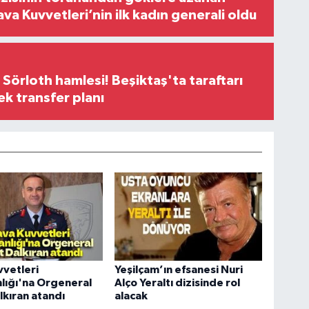
ava Kuvvetleri’nin ilk kadın generali oldu
 Sörloth hamlesi! Beşiktaş'ta taraftarı
ek transfer planı
vetleri
Yeşilçam’ın efsanesi Nuri
lığı'na Orgeneral
Alço Yeraltı dizisinde rol
lkıran atandı
alacak