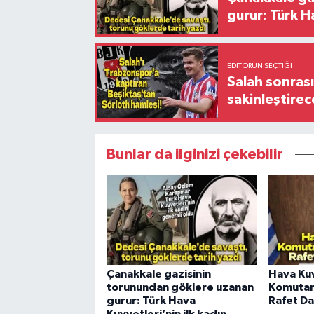
gurur: Türk H
EDITÖRÜN SEÇTIĞI
Salah sonrası
sakinleştirec
Bunlar da ilginizi çekebilir
Çanakkale gazisinin
Hava Kuv
torunundan göklere uzanan
Komutan
gurur: Türk Hava
Rafet Da