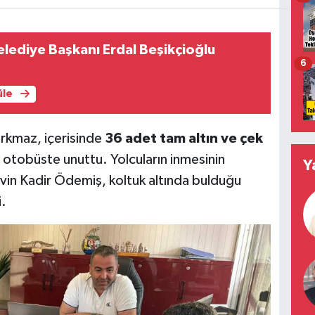
lediye Başkanı Erdal Beşikçioğlu
6
üle
rkmaz, içerisinde
36 adet tam altın ve çek
otobüste unuttu. Yolcuların inmesinin
Y
vin Kadir Ödemiş, koltuk altında bulduğu
i.