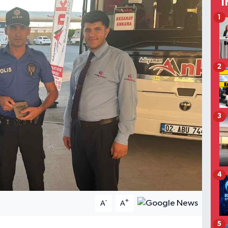
T
1
2
3
4
-
+
A
A
5