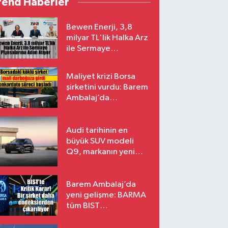
rend Haberler
Bewen Enerji, 3,8
milyar TL'lik Halka Arz
ile Sermaye
Piyasalarına Adım
Atıyor
Maliyet krizi Borsa
şirketini vurdu: Barem
Ambalaj’da
konkordato süreci
Audi tarihinin en
büyük SUV modeli
Q9, markanın yeni
amiral gemisi oluyor
Barem Ambalaj’da
yeni gelişme: BARMA
tüm BIST
endekslerinden
çıkarılıyor