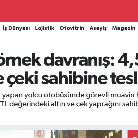
İş Dünyası
Lojistik
Otovitrin
Asayiş
Magazin
rnek davranış: 4,
ve çeki sahibine tes
 yapan yolcu otobüsünde görevli muavin 
TL değerindeki altın ve çek yaprağını sahib