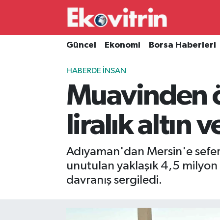
Güncel
Hava Durumu
Güncel
Ekonomi
Borsa Haberleri
Ekonomi
Trafik Durumu
HABERDE İNSAN
Muavinden ö
Borsa Haberleri
Süper Lig Puan Durumu ve Fikstür
İş Dünyası
Tüm Manşetler
liralık altın 
Lojistik
Son Dakika Haberleri
Adıyaman'dan Mersin'e sefer
Otovitrin
Haber Arşivi
unutulan yaklaşık 4,5 milyon 
davranış sergiledi.
Asayiş
Magazin