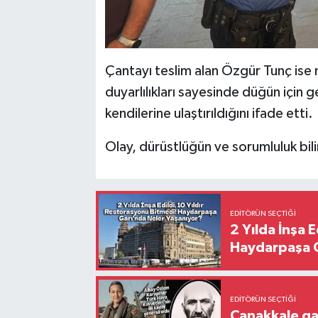
Çantayı teslim alan Özgür Tunç ise 
duyarlılıkları sayesinde düğün için ge
kendilerine ulaştırıldığını ifade etti.
Olay, dürüstlüğün ve sorumluluk bili
EDITÖRÜN SEÇTIĞI
2 Yılda İnşa 
Haydarpaşa G
EDITÖRÜN SEÇTIĞI
Çanakkale ga