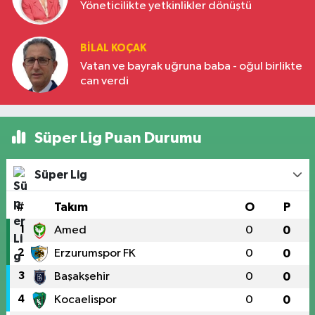
Yöneticilikte yetkinlikler dönüştü
BILAL KOÇAK
Vatan ve bayrak uğruna baba - oğul birlikte
can verdi
Süper Lig Puan Durumu
Süper Lig
#
Takım
O
P
1
Amed
0
0
2
Erzurumspor FK
0
0
3
Başakşehir
0
0
4
Kocaelispor
0
0