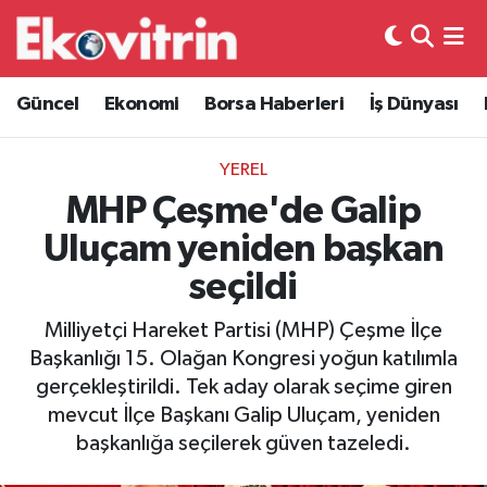
Güncel
Hava Durumu
Güncel
Ekonomi
Borsa Haberleri
İş Dünyası
Ekonomi
Trafik Durumu
YEREL
Borsa Haberleri
Süper Lig Puan Durumu ve Fikstür
MHP Çeşme'de Galip
Uluçam yeniden başkan
İş Dünyası
Tüm Manşetler
seçildi
Lojistik
Son Dakika Haberleri
Milliyetçi Hareket Partisi (MHP) Çeşme İlçe
Başkanlığı 15. Olağan Kongresi yoğun katılımla
Otovitrin
Haber Arşivi
gerçekleştirildi. Tek aday olarak seçime giren
mevcut İlçe Başkanı Galip Uluçam, yeniden
Asayiş
başkanlığa seçilerek güven tazeledi.
Magazin