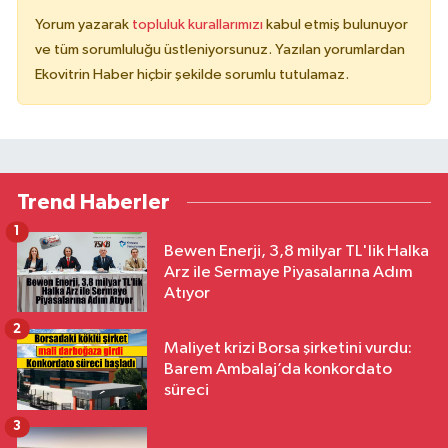
Yorum yazarak
topluluk kurallarımızı
kabul etmiş bulunuyor
ve tüm sorumluluğu üstleniyorsunuz. Yazılan yorumlardan
Ekovitrin Haber hiçbir şekilde sorumlu tutulamaz.
Trend Haberler
1
Bewen Enerji, 3,8 milyar TL'lik Halka
Arz ile Sermaye Piyasalarına Adım
Atıyor
2
Maliyet krizi Borsa şirketini vurdu:
Barem Ambalaj’da konkordato
süreci
3