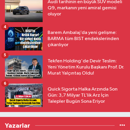
Audi tarihinin en büyük SUV modeli
Q9, markanın yeni amiral gemisi
oluyor
4
Barem Ambalaj’da yeni gelişme:
BARMA tüm BIST endekslerinden
çıkarılıyor
5
Tekfen Holding'de Devir Teslim:
Yeni Yönetim Kurulu Başkanı Prof. Dr.
Murat Yalçıntaş Oldu!
6
Quick Sigorta Halka Arzında Son
Gün: 3,7 Milyar TL’lik Arz İçin
Talepler Bugün Sona Eriyor
Yazarlar