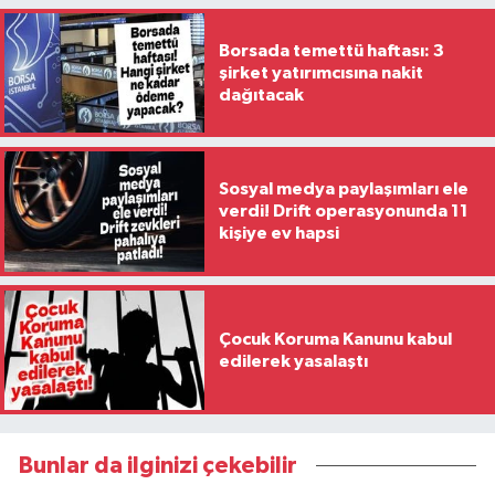
Borsada temettü haftası: 3
şirket yatırımcısına nakit
dağıtacak
Sosyal medya paylaşımları ele
verdi! Drift operasyonunda 11
kişiye ev hapsi
Çocuk Koruma Kanunu kabul
edilerek yasalaştı
Bunlar da ilginizi çekebilir