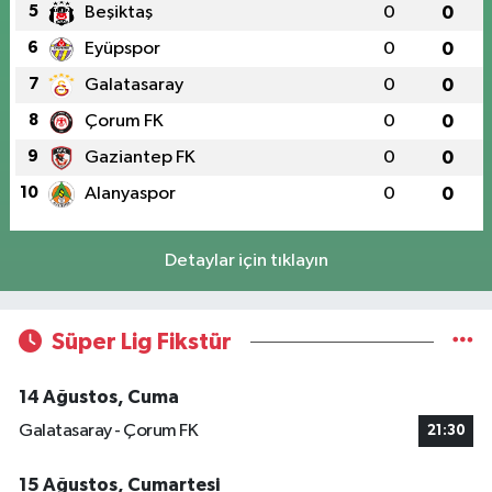
5
Beşiktaş
0
0
6
Eyüpspor
0
0
7
Galatasaray
0
0
8
Çorum FK
0
0
9
Gaziantep FK
0
0
10
Alanyaspor
0
0
Detaylar için tıklayın
Süper Lig Fikstür
14 Ağustos, Cuma
Galatasaray - Çorum FK
21:30
15 Ağustos, Cumartesi