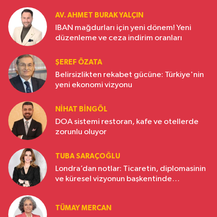
AV. AHMET BURAK YALÇIN
IBAN mağdurları için yeni dönem! Yeni
düzenleme ve ceza indirim oranları
ŞEREF ÖZATA
Belirsizlikten rekabet gücüne: Türkiye'nin
yeni ekonomi vizyonu
NIHAT BINGÖL
DOA sistemi restoran, kafe ve otellerde
zorunlu oluyor
TUBA SARAÇOĞLU
Londra’dan notlar: Ticaretin, diplomasinin
ve küresel vizyonun başkentinde
Türkiye’nin yükselen gücü
TÜMAY MERCAN