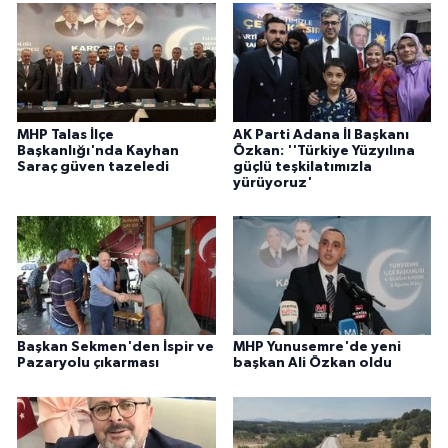
MHP Talas İlçe
AK Parti Adana İl Başkanı
Başkanlığı'nda Kayhan
Özkan: ''Türkiye Yüzyılına
Saraç güven tazeledi
güçlü teşkilatımızla
yürüyoruz'
Başkan Sekmen'den İspir ve
MHP Yunusemre'de yeni
Pazaryolu çıkarması
başkan Ali Özkan oldu