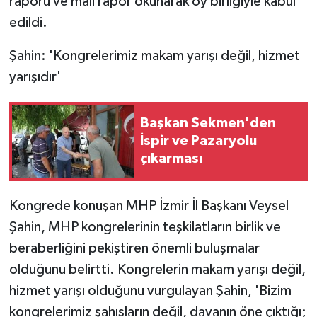
raporu ve mali rapor okunarak oy birliğiyle kabul
edildi.
Şahin: 'Kongrelerimiz makam yarışı değil, hizmet
yarışıdır'
Başkan Sekmen'den
İspir ve Pazaryolu
çıkarması
Kongrede konuşan MHP İzmir İl Başkanı Veysel
Şahin, MHP kongrelerinin teşkilatların birlik ve
beraberliğini pekiştiren önemli buluşmalar
olduğunu belirtti. Kongrelerin makam yarışı değil,
hizmet yarışı olduğunu vurgulayan Şahin, 'Bizim
kongrelerimiz şahısların değil, davanın öne çıktığı;