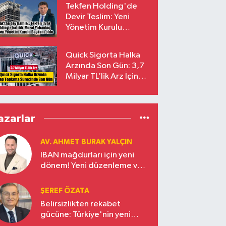
Tekfen Holding'de
Devir Teslim: Yeni
Yönetim Kurulu
Başkanı Prof. Dr. Murat
Yalçıntaş Oldu!
Quick Sigorta Halka
Arzında Son Gün: 3,7
Milyar TL’lik Arz İçin
Talepler Bugün Sona
Eriyor
azarlar
AV. AHMET BURAK YALÇIN
IBAN mağdurları için yeni
dönem! Yeni düzenleme ve
ceza indirim oranları
ŞEREF ÖZATA
Belirsizlikten rekabet
gücüne: Türkiye'nin yeni
ekonomi vizyonu