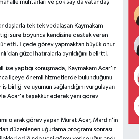
, mahalle muhtarları ve çok sayıda vatandaş
andaşlarla tek tek vedalaşan Kaymakam
tığı süre boyunca kendisine destek veren
kkür etti. İlçede görev yapmaktan büyük onur
'dan güzel hatıralarla ayrıldığını belirtti.
ıllı ise yaptığı konuşmada, Kaymakam Acar'ın
yunca ilçeye önemli hizmetlerde bulunduğunu
 iş birliği ve uyumun sağlandığını vurgulayan
iyle Acar'a teşekkür ederek yeni görev
kamı olarak görev yapan Murat Acar, Mardin'in
ından düzenlenen uğurlama programı sonrası
ilekleri eşliğinde yeni görev yerine uğurlandı.