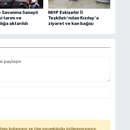
 Savunma Sanayii
MHP Eskişehir İl
i tarım ve
Teşkilatı'ndan Kızılay'a
lığa aktarıldı
ziyaret ve kan bağışı
tmiş bulunuyor ve tüm sorumluluğu üstleniyorsunuz.