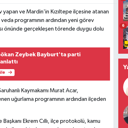
ev yapan ve Mardin'in Kızıltepe ilçesine atanan
veda programının ardından yeni görev
6
ası önünde gerçekleşen törende duygu dolu
 Gökan Zeybek Bayburt'ta parti
 anlattı
Y
üle
 Saruhanlı Kaymakamı Murat Acar,
nen uğurlama programının ardından ilçeden
Başkanı Ekrem Cıllı, ilçe protokolü, kamu