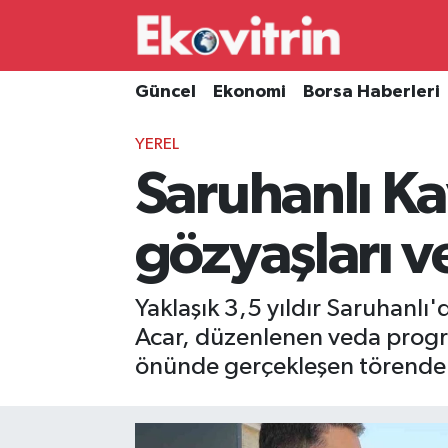
Güncel
Hava Durumu
Güncel
Ekonomi
Borsa Haberleri
Ekonomi
Trafik Durumu
YEREL
Saruhanlı K
Borsa Haberleri
Süper Lig Puan Durumu ve Fikstür
İş Dünyası
Tüm Manşetler
gözyaşları v
Lojistik
Son Dakika Haberleri
Yaklaşık 3,5 yıldır Saruhanl
Otovitrin
Haber Arşivi
Acar, düzenlenen veda progr
önünde gerçekleşen törende 
Asayiş
Magazin