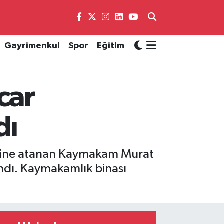
Gayrimenkul
Spor
Eğitim
car
dı
lçesine atanan Kaymakam Murat
ndı. Kaymakamlık binası