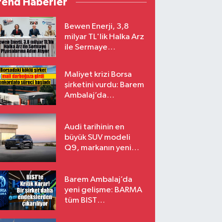
rend Haberler
Bewen Enerji, 3,8
milyar TL'lik Halka Arz
ile Sermaye
Piyasalarına Adım
Atıyor
Maliyet krizi Borsa
şirketini vurdu: Barem
Ambalaj’da
konkordato süreci
Audi tarihinin en
büyük SUV modeli
Q9, markanın yeni
amiral gemisi oluyor
Barem Ambalaj’da
yeni gelişme: BARMA
tüm BIST
endekslerinden
çıkarılıyor