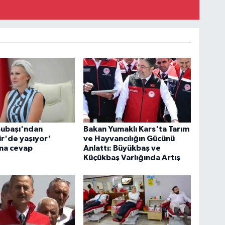
Subaşı'ndan
Bakan Yumaklı Kars'ta Tarım
ir'de yaşıyor'
ve Hayvancılığın Gücünü
ına cevap
Anlattı: Büyükbaş ve
Küçükbaş Varlığında Artış