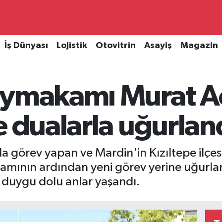
İş Dünyası
Lojistik
Otovitrin
Asayiş
Magazin
aymakamı Murat A
e dualarla uğurlan
ı'da görev yapan ve Mardin'in Kızıltepe i
amının ardından yeni görev yerine uğurla
duygu dolu anlar yaşandı.