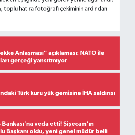
 toplu hatıra fotoğrafı çekiminin ardından
ke Anlaşması" açıklaması: NATO ile
iaları gerçeği yansıtmıyor
ındaki Türk kuru yük gemisine İHA saldırısı
 Bankası'na veda etti! Şişecam'ın
u Başkanı oldu, yeni genel müdür belli