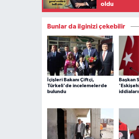
oldu
Bunlar da ilginizi çekebilir
İçişleri Bakanı Çiftçi,
Başkan 
Türkeli'de incelemelerde
'Eskişeh
bulundu
iddialar