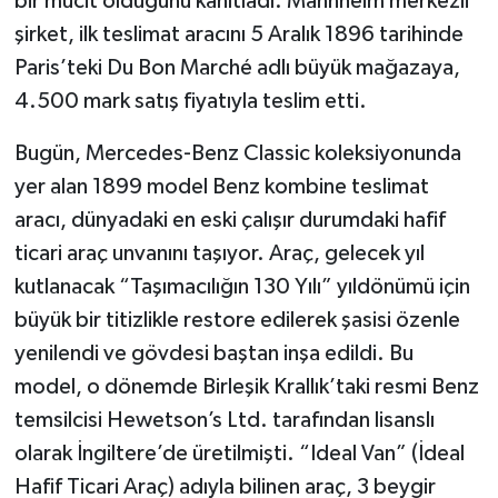
bir mucit olduğunu kanıtladı. Mannheim merkezli
şirket, ilk teslimat aracını 5 Aralık 1896 tarihinde
Paris’teki Du Bon Marché adlı büyük mağazaya,
4.500 mark satış fiyatıyla teslim etti.
Bugün, Mercedes-Benz Classic koleksiyonunda
yer alan 1899 model Benz kombine teslimat
aracı, dünyadaki en eski çalışır durumdaki hafif
ticari araç unvanını taşıyor. Araç, gelecek yıl
kutlanacak “Taşımacılığın 130 Yılı” yıldönümü için
büyük bir titizlikle restore edilerek şasisi özenle
yenilendi ve gövdesi baştan inşa edildi. Bu
model, o dönemde Birleşik Krallık’taki resmi Benz
temsilcisi Hewetson’s Ltd. tarafından lisanslı
olarak İngiltere’de üretilmişti. “Ideal Van” (İdeal
Hafif Ticari Araç) adıyla bilinen araç, 3 beygir