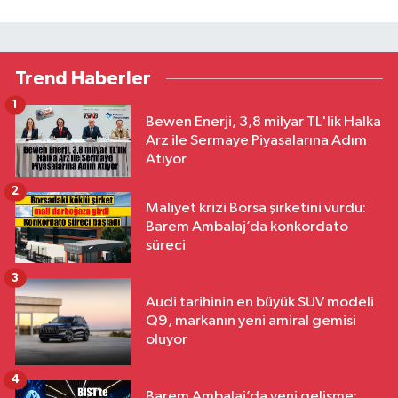
Trend Haberler
1
Bewen Enerji, 3,8 milyar TL'lik Halka
Arz ile Sermaye Piyasalarına Adım
Atıyor
2
Maliyet krizi Borsa şirketini vurdu:
Barem Ambalaj’da konkordato
süreci
3
Audi tarihinin en büyük SUV modeli
Q9, markanın yeni amiral gemisi
oluyor
4
Barem Ambalaj’da yeni gelişme: