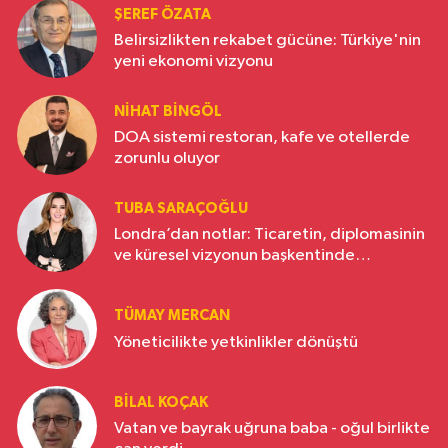
ŞEREF ÖZATA
Belirsizlikten rekabet gücüne: Türkiye'nin
yeni ekonomi vizyonu
NIHAT BINGÖL
DOA sistemi restoran, kafe ve otellerde
zorunlu oluyor
TUBA SARAÇOĞLU
Londra’dan notlar: Ticaretin, diplomasinin
ve küresel vizyonun başkentinde
Türkiye’nin yükselen gücü
TÜMAY MERCAN
Yöneticilikte yetkinlikler dönüştü
BILAL KOÇAK
Vatan ve bayrak uğruna baba - oğul birlikte