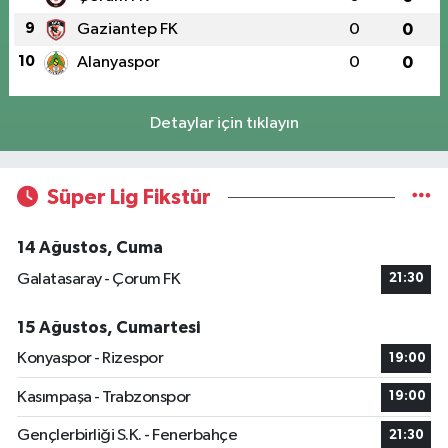
9
Gaziantep FK
0
0
10
Alanyaspor
0
0
Detaylar için tıklayın
Süper Lig Fikstür
14 Ağustos, Cuma
Galatasaray - Çorum FK
21:30
15 Ağustos, Cumartesi
Konyaspor - Rizespor
19:00
Kasımpaşa - Trabzonspor
19:00
Gençlerbirliği S.K. - Fenerbahçe
21:30