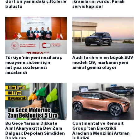
dört bir yanındaki çiftçilerle
ikramlarını vurdu: Paralı
buluştu
servis kapıda!
Türkiye'nin yeni nesil araç
Audi tarihinin en büyük SUV
muayene sistemi için
modeli Q9, markanın yeni
imtiyaz sözleşmesi
amiral gemisi oluyor
imzalandı
Bu Gece Yarısını Dikkate
Continental ve Renault
Alın! Akaryakıtta Dev Zam
Group’tan Elektrikli
Dalgası: Depoları Şimdiden
Araçların Menzilini Artıran
Doldurun
İş Birliği