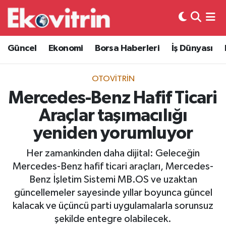
Güncel
Hava Durumu
Güncel
Ekonomi
Borsa Haberleri
İş Dünyası
Ekonomi
Trafik Durumu
OTOVITRIN
Borsa Haberleri
Süper Lig Puan Durumu ve Fikstür
Mercedes-Benz Hafif Ticari
Araçlar taşımacılığı
İş Dünyası
Tüm Manşetler
yeniden yorumluyor
Lojistik
Son Dakika Haberleri
Her zamankinden daha dijital: Geleceğin
Mercedes-Benz hafif ticari araçları, Mercedes-
Otovitrin
Haber Arşivi
Benz İşletim Sistemi MB.OS ve uzaktan
güncellemeler sayesinde yıllar boyunca güncel
Asayiş
kalacak ve üçüncü parti uygulamalarla sorunsuz
şekilde entegre olabilecek.
Magazin