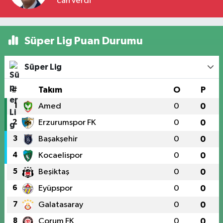
can verdi
Süper Lig Puan Durumu
Süper Lig
#
Takım
O
P
1
Amed
0
0
2
Erzurumspor FK
0
0
3
Başakşehir
0
0
4
Kocaelispor
0
0
5
Beşiktaş
0
0
6
Eyüpspor
0
0
7
Galatasaray
0
0
8
Çorum FK
0
0