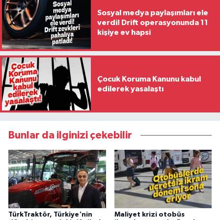
Sosyal medya paylaşımları ele
verdi! Drift operasyonunda 11
kişiye ev hapsi
Çocuk Koruma Kanunu kabul
edilerek yasalaştı
Bunlar da ilginizi çekebilir
TürkTraktör, Türkiye'nin
Maliyet krizi otobüs