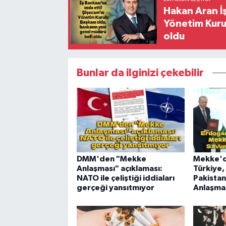
Hakan Aran İş
Yönetim Kurul
oldu
Bunlar da ilginizi çekebilir
DMM'den "Mekke
Mekke'de
Anlaşması" açıklaması:
Türkiye,
NATO ile çeliştiği iddiaları
Pakista
gerçeği yansıtmıyor
Anlaşmas