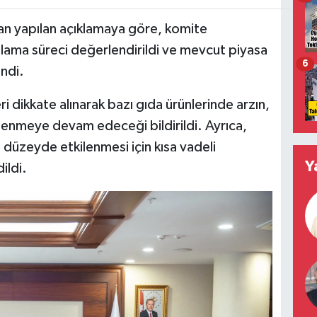
dan yapılan açıklamaya göre, komite
ulama süreci değerlendirildi ve mevcut piyasa
6
endi.
i dikkate alınarak bazı gıda ürünlerinde arzın,
lenmeye devam edeceği bildirildi. Ayrıca,
az düzeyde etkilenmesi için kısa vadeli
Y
ildi.