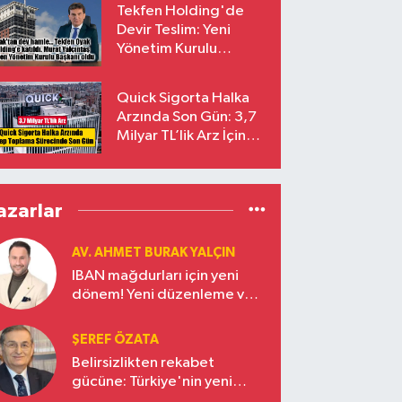
Tekfen Holding'de
Devir Teslim: Yeni
Yönetim Kurulu
Başkanı Prof. Dr. Murat
Yalçıntaş Oldu!
Quick Sigorta Halka
Arzında Son Gün: 3,7
Milyar TL’lik Arz İçin
Talepler Bugün Sona
Eriyor
azarlar
AV. AHMET BURAK YALÇIN
IBAN mağdurları için yeni
dönem! Yeni düzenleme ve
ceza indirim oranları
ŞEREF ÖZATA
Belirsizlikten rekabet
gücüne: Türkiye'nin yeni
ekonomi vizyonu