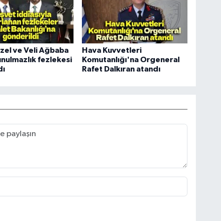
zel ve Veli Ağbaba
Hava Kuvvetleri
unulmazlık fezlekesi
Komutanlığı'na Orgeneral
dı
Rafet Dalkıran atandı