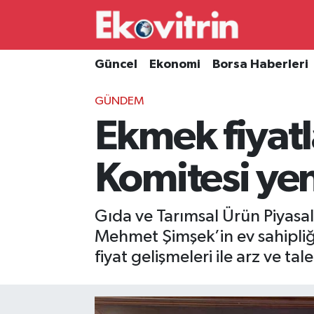
Güncel
Hava Durumu
Güncel
Ekonomi
Borsa Haberleri
Ekonomi
Trafik Durumu
GÜNDEM
Ekmek fiyat
Borsa Haberleri
Süper Lig Puan Durumu ve Fikstür
İş Dünyası
Tüm Manşetler
Komitesi yen
Lojistik
Son Dakika Haberleri
Gıda ve Tarımsal Ürün Piyasa
Otovitrin
Haber Arşivi
Mehmet Şimşek’in ev sahipliğ
fiyat gelişmeleri ile arz ve tal
Asayiş
Magazin