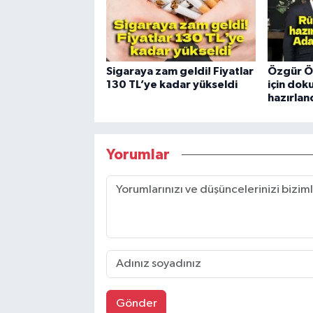
Sigaraya zam geldi! Fiyatlar
Özgür Ö
130 TL’ye kadar yükseldi
için dok
hazırlan
Yorumlar
Gönder