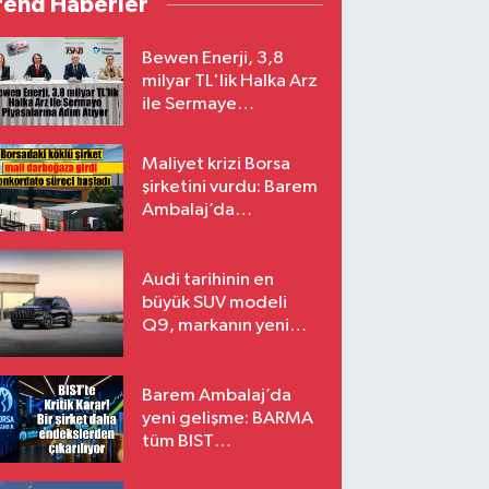
rend Haberler
Bewen Enerji, 3,8
milyar TL'lik Halka Arz
ile Sermaye
Piyasalarına Adım
Atıyor
Maliyet krizi Borsa
şirketini vurdu: Barem
Ambalaj’da
konkordato süreci
Audi tarihinin en
büyük SUV modeli
Q9, markanın yeni
amiral gemisi oluyor
Barem Ambalaj’da
yeni gelişme: BARMA
tüm BIST
endekslerinden
çıkarılıyor