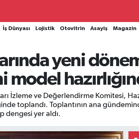
İş Dünyası
Lojistik
Otovitrin
Asayiş
Magazin
larında yeni döne
i model hazırlığı
ları İzleme ve Değerlendirme Komitesi, Ha
inde toplandı. Toplantının ana gündemind
ep dengesi yer aldı.