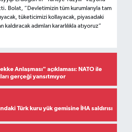
ti. Bolat, “Devletimizin tüm kurumlarıyla tam
uyacak, tüketicimizi kollayacak, piyasadaki
n kaldıracak adımları kararlılıkla atıyoruz”
ke Anlaşması" açıklaması: NATO ile
iaları gerçeği yansıtmıyor
ındaki Türk kuru yük gemisine İHA saldırısı