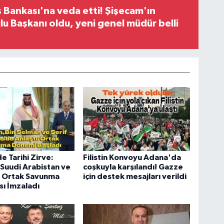
 Bankası'na veda etti! Şişecam'ın
u Başkanı oldu, yeni genel müdür belli
 Tarihi Zirve:
Filistin Konvoyu Adana'da
 Suudi Arabistan ve
coşkuyla karşılandı! Gazze
n Ortak Savunma
için destek mesajları verildi
ı İmzaladı