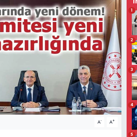
T
1
2
3
4
-
+
A
A
5