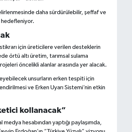
lirlenmesinde daha sürdürülebilir, şeffaf ve
 hedefleniyor.
cak
tikrarı için üreticilere verilen desteklerin
de örtü altı üretim, tarımsal sulama
rojeleri öncelikli alanlar arasında yer alacak.
leyebilecek unsurların erken tespiti için
ndirilmesi ve Erken Uyarı Sistemi’nin etkin
ketici kollanacak”
al medya hesabından yaptığı paylaşımda,
yyip Erdoğan’ın “Türkiye Yüzyılı” vizyonu