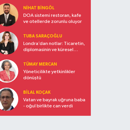
NIHAT BINGÖL
DOA sistemi restoran, kafe
ve otellerde zorunlu oluyor
TUBA SARAÇOĞLU
Londra’dan notlar: Ticaretin,
diplomasinin ve küresel
vizyonun başkentinde
Türkiye’nin yükselen gücü
TÜMAY MERCAN
Yöneticilikte yetkinlikler
dönüştü
BILAL KOÇAK
Vatan ve bayrak uğruna baba
- oğul birlikte can verdi