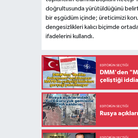
doğrultusunda yürütüldüğünü belirt
bir eşgüdüm içinde; üreticimizi kor
dengesizlikleri kalıcı biçimde ortada
ifadelerini kullandı.
EDITÖRÜN SEÇTIĞI
DMM'den "Mek
çeliştiği idd
EDITÖRÜN SEÇTIĞI
Rusya açıklar
EDITÖRÜN SEÇTIĞI