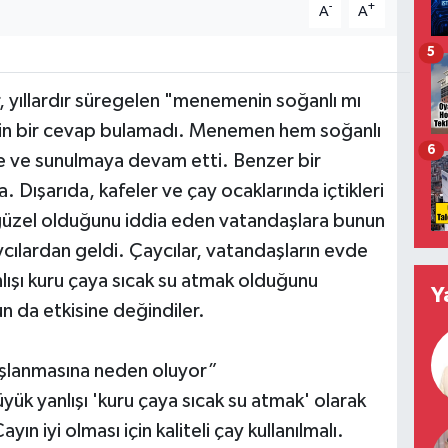
-
+
A
A
5
 yıllardır süregelen "menemenin soğanlı mı
esin bir cevap bulamadı. Menemen hem soğanlı
6
e ve sunulmaya devam etti. Benzer bir
 Dışarıda, kafeler ve çay ocaklarında içtikleri
güzel olduğunu iddia eden vatandaşlara bunun
aycılardan geldi. Çaycılar, vatandaşların evde
ışı kuru çaya sıcak su atmak olduğunu
Y
 da etkisine değindiler.
şlanmasına neden oluyor”
k yanlışı 'kuru çaya sıcak su atmak' olarak
n iyi olması için kaliteli çay kullanılmalı.