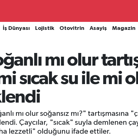
İş Dünyası
Lojistik
Otovitrin
Asayiş
Magazin
nlı mı olur tartı
mi sıcak su ile mi o
klendi
anlı mı olur soğansız mı?" tartışmasına "
klendi. Çaycılar, "sıcak" suyla demlenen ç
a lezzetli" olduğunu ifade ettiler.