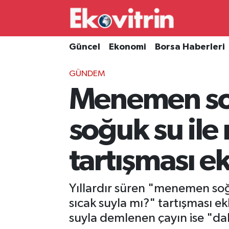
Güncel
Hava Durumu
Güncel
Ekonomi
Borsa Haberleri
Ekonomi
Trafik Durumu
GÜNDEM
Menemen soğa
Borsa Haberleri
Süper Lig Puan Durumu ve Fikstür
İş Dünyası
Tüm Manşetler
soğuk su ile 
Lojistik
Son Dakika Haberleri
tartışması e
Otovitrin
Haber Arşivi
Yıllardır süren "menemen soğ
Asayiş
sıcak suyla mı?" tartışması e
suyla demlenen çayın ise "dah
Magazin