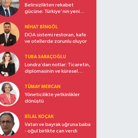
Belirsizlikten rekabet
gücüne: Türkiye'nin yeni
ekonomi vizyonu
NIHAT BINGÖL
DOA sistemi restoran, kafe
ve otellerde zorunlu oluyor
TUBA SARAÇOĞLU
Londra’dan notlar: Ticaretin,
diplomasinin ve küresel
vizyonun başkentinde
Türkiye’nin yükselen gücü
TÜMAY MERCAN
Yöneticilikte yetkinlikler
dönüştü
BILAL KOÇAK
Vatan ve bayrak uğruna baba
- oğul birlikte can verdi