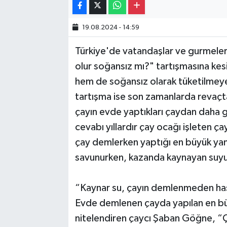
19.08.2024 - 14:59
Türkiye'de vatandaşlar ve gurmeler,
olur soğansız mı?" tartışmasına k
hem de soğansız olarak tüketilmey
tartışma ise son zamanlarda revaçta.
çayın evde yaptıkları çaydan daha 
cevabı yıllardır çay ocağı işleten ç
çay demlerken yaptığı en büyük yanl
savunurken, kazanda kaynayan suyun
“Kaynar su, çayın demlenmeden ha
Evde demlenen çayda yapılan en büyü
nitelendiren çaycı Şaban Göğne, “Çayı