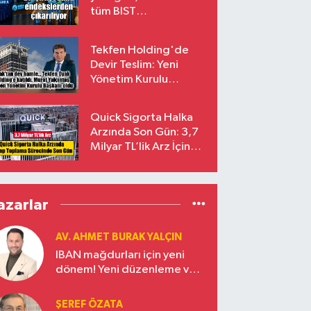
tüm BIST
endekslerinden
çıkarılıyor
Tekfen Holding'de
Devir Teslim: Yeni
Yönetim Kurulu
Başkanı Prof. Dr. Murat
Yalçıntaş Oldu!
Quick Sigorta Halka
Arzında Son Gün: 3,7
Milyar TL’lik Arz İçin
Talepler Bugün Sona
Eriyor
azarlar
AV. AHMET BURAK YALÇIN
IBAN mağdurları için yeni
dönem! Yeni düzenleme ve
ceza indirim oranları
ŞEREF ÖZATA