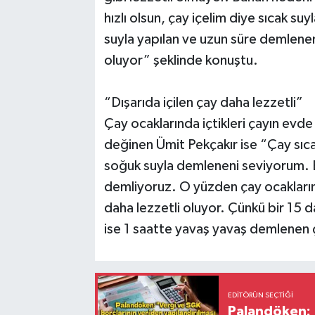
hızlı olsun, çay içelim diye sıcak s
suyla yapılan ve uzun süre demlene
oluyor” şeklinde konuştu.
“Dışarıda içilen çay daha lezzetli”
Çay ocaklarında içtikleri çayın evd
değinen Ümit Pekçakır ise “Çay sıca
soğuk suyla demleneni seviyorum. 
demliyoruz. O yüzden çay ocakları
daha lezzetli oluyor. Çünkü bir 15 
ise 1 saatte yavaş yavaş demlenen ça
EDITÖRÜN SEÇTIĞI
Palandöken: 