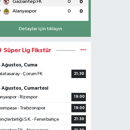
9
Gaziantep FK
0
0
0
Alanyaspor
0
0
Detaylar için tıklayın
Süper Lig Fikstür
4 Ağustos, Cuma
latasaray - Çorum FK
21:30
5 Ağustos, Cumartesi
nyaspor - Rizespor
19:00
sımpaşa - Trabzonspor
19:00
nçlerbirliği S.K. - Fenerbahçe
21:30