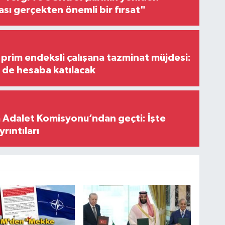
ası gerçekten önemli bir fırsat"
prim endeksli çalışana tazminat müjdesi:
i de hesaba katılacak
 Adalet Komisyonu’ndan geçti: İşte
yrıntıları