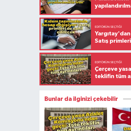
yapılandırılm
EDITÖRÜN SEÇTIĞI
Yargıtay'dan 
Satış primler
EDITÖRÜN SEÇTIĞI
Çerçeve yasa
teklifin tüm a
Bunlar da ilginizi çekebilir