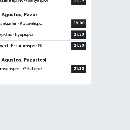
ziantep FK - Alanyaspor
21:30
6 Ağustos, Pazar
şakşehir - Kocaelispor
19:00
şiktaş - Eyüpspor
21:30
ed - Erzurumspor FK
21:30
7 Ağustos, Pazartesi
msunspor - Göztepe
21:30