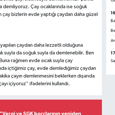
Ga
uyla demliyoruz. Çay ocaklarında ise soğuk
1
n çay bizlerin evde yaptığı çaydan daha güzel
Ba
Be
Am
e yapılan çaydan daha lezzetli olduğuna
k suyla da soğuk suyla da demlenebilir. Ben
1
Buna rağmen evde sıcak suyla çay
Sa
nda içtiğimiz çay, evde demlediğimiz çaydan
dakika çayın demlenmesini beklerken dışarıda
yı içiyoruz” ifadelerini kullandı.
"Vergi ve SGK borçlarının yeniden