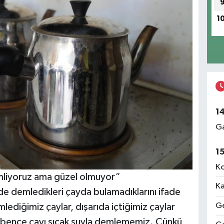
1
1
Ga
1
Ko
demliyoruz ama güzel olmuyor”
Ka
evde demledikleri çayda bulamadıklarını ifade
Ge
diğimiz çaylar, dışarıda içtiğimiz çaylar
i bence çayı sıcak suyla demlememiz. Çünkü