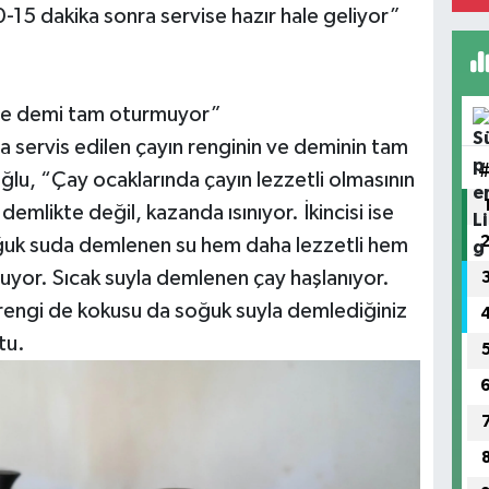
15 dakika sonra servise hazır hale geliyor”
 ve demi tam oturmuyor”
 servis edilen çayın renginin ve deminin tam
u, “Çay ocaklarında çayın lezzetli olmasının
 demlikte değil, kazanda ısınıyor. İkincisi ise
oğuk suda demlenen su hem daha lezzetli hem
yor. Sıcak suyla demlenen çay haşlanıyor.
e rengi de kokusu da soğuk suyla demlediğiniz
tu.