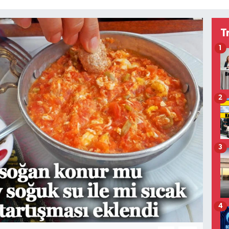
T
1
2
3
4