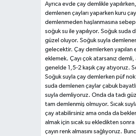
Ayrıca evde çay demlikle yapılırken,
demlenen çayları yaparken kuru çayı
demlenmeden haşlanmasına sebep ol
soğuk su ile yapılıyor. Soğuk suda d
güzel oluyor. Soğuk suyla demlene
gelecektir. Çay demlerken yapılan e
eklemek. Çayı çok atarsanız demli, a
genelde 1,5-2 kaşık çay atıyoruz. 
Soğuk suyla çay demlerken püf nokt
suda demlenen çaylar çabuk bayatlıy
suyla demliyoruz. Onda da tadı güz
tam demlenmiş olmuyor. Sıcak suyla
çay atabilirsiniz ama onda da bekl
almak için sıcak su ekledikten sonr
çayın renk almasını sağlıyoruz. Bund