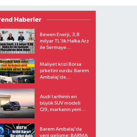
rend Haberler
Bewen Enerji, 3,8
milyar TL'lik Halka Arz
ile Sermaye
Piyasalarına Adım
Atıyor
Maliyet krizi Borsa
şirketini vurdu: Barem
Ambalaj’da
konkordato süreci
Audi tarihinin en
büyük SUV modeli
Q9, markanın yeni
amiral gemisi oluyor
Barem Ambalaj’da
yeni gelişme: BARMA