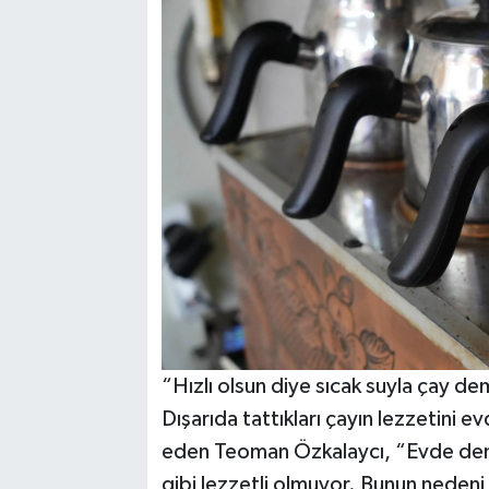
“Hızlı olsun diye sıcak suyla çay 
Dışarıda tattıkları çayın lezzetini 
eden Teoman Özkalaycı, “Evde demle
gibi lezzetli olmuyor. Bunun neden