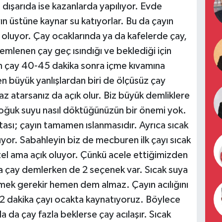
 dışarıda ise kazanlarda yapılıyor. Evde
n üstüne kaynar su katıyorlar. Bu da çayın
uyor. Çay ocaklarında ya da kafelerde çay,
emlenen çay geç ısındığı ve beklediği için
n çay 40-45 dakika sonra içme kıvamına
n büyük yanlışlardan biri de ölçüsüz çay
z atarsanız da açık olur. Biz büyük demliklere
Soğuk suyu nasıl döktüğünüzün bir önemi yok.
ası; çayın tamamen ıslanmasıdır. Ayrıca sıcak
or. Sabahleyin biz de mecburen ilk çayı sıcak
el ama açık oluyor. Çünkü acele ettiğimizden
 çay demlerken de 2 seçenek var. Sıcak suya
emek gerekir hemen dem almaz. Çayın acılığını
a 2 dakika çayı ocakta kaynatıyoruz. Böylece
a da çay fazla beklerse çay acılaşır. Sıcak