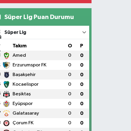
Süper Lig Puan Durumu
Süper Lig
#
Takım
O
P
1
Amed
0
0
2
Erzurumspor FK
0
0
3
Başakşehir
0
0
4
Kocaelispor
0
0
5
Beşiktaş
0
0
6
Eyüpspor
0
0
7
Galatasaray
0
0
8
Çorum FK
0
0