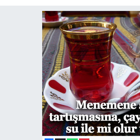
Gayrimenkul
Spor
Eğitim