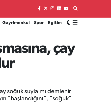
Gayrimenkul
Spor
Eğitim
şmasına, çay
lur
çay soğuk suyla mı demlenir
ayın "haşlandığını", "soğuk"