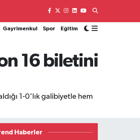
Gayrimenkul
Spor
Eğitim
on 16 biletini
ığı 1-0'lık galibiyetle hem
.
rend Haberler