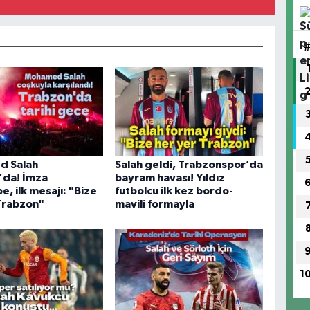
 Salah
Salah geldi, Trabzonspor’da
'da! İmza
bayram havası! Yıldız
, ilk mesajı: "Bize
futbolcu ilk kez bordo-
Trabzon"
mavili formayla
1