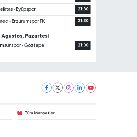
şiktaş - Eyüpspor
21:30
ed - Erzurumspor FK
21:30
7 Ağustos, Pazartesi
msunspor - Göztepe
21:30
Tüm Manşetler