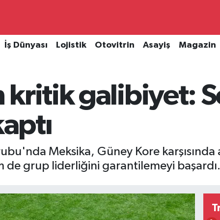
İş Dünyası
Lojistik
Otovitrin
Asayiş
Magazin
ritik galibiyet: S
kaptı
bu'nda Meksika, Güney Kore karşısında ald
de grup liderliğini garantilemeyi başardı
T