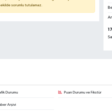
 şekilde sorumlu tutulamaz.
Be
Am
1
Sa
afik Durumu
Puan Durumu ve Fikstür
ber Arşivi