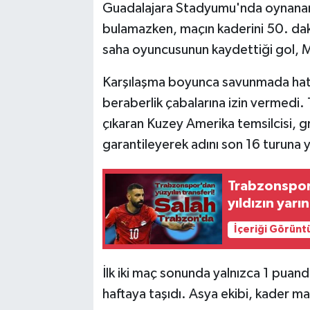
Guadalajara Stadyumu'nda oynanan m
bulamazken, maçın kaderini 50. dak
saha oyuncusunun kaydettiği gol, M
Karşılaşma boyunca savunmada hat
beraberlik çabalarına izin vermedi. 
çıkaran Kuzey Amerika temsilcisi, g
garantileyerek adını son 16 turuna y
Trabzonspor
yıldızın yar
İçeriği Görünt
İlk iki maç sonunda yalnızca 1 puand
haftaya taşıdı. Asya ekibi, kader ma