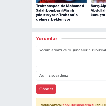
Trabzonspor'da Mohamed
Barış Al
Salah bombası! Mısırlı
Abdullah
yıldızın yarın Trabzon'a
konuştu
gelmesi bekleniyor
Yorumlar
Gönder
Yorum yazarak
topluluk kurallarımızı
kabul e