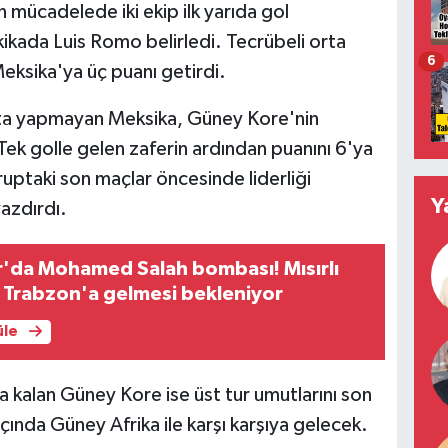
ücadelede iki ekip ilk yarıda gol
ikada Luis Romo belirledi. Tecrübeli orta
6
eksika'ya üç puanı getirdi.
a yapmayan Meksika, Güney Kore'nin
Tek golle gelen zaferin ardından puanını 6'ya
ruptaki son maçlar öncesinde liderliği
Y
azdırdı.
'da Mohamed Salah bombası! Mısırlı
ın Trabzon'a gelmesi bekleniyor
üle
a kalan Güney Kore ise üst tur umutlarını son
çında Güney Afrika ile karşı karşıya gelecek.