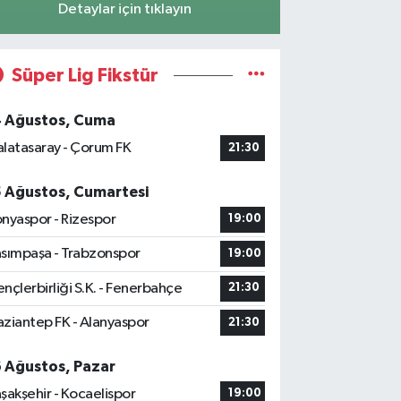
Detaylar için tıklayın
Süper Lig Fikstür
4 Ağustos, Cuma
latasaray - Çorum FK
21:30
5 Ağustos, Cumartesi
nyaspor - Rizespor
19:00
sımpaşa - Trabzonspor
19:00
nçlerbirliği S.K. - Fenerbahçe
21:30
ziantep FK - Alanyaspor
21:30
6 Ağustos, Pazar
şakşehir - Kocaelispor
19:00