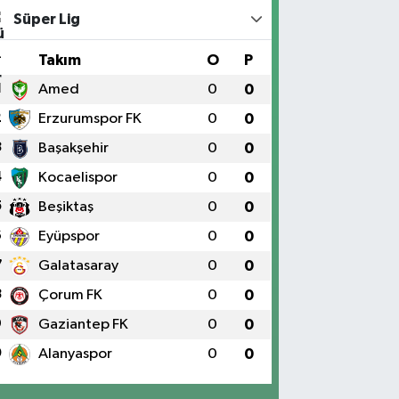
Süper Lig
#
Takım
O
P
1
Amed
0
0
2
Erzurumspor FK
0
0
3
Başakşehir
0
0
4
Kocaelispor
0
0
5
Beşiktaş
0
0
6
Eyüpspor
0
0
7
Galatasaray
0
0
8
Çorum FK
0
0
9
Gaziantep FK
0
0
0
Alanyaspor
0
0