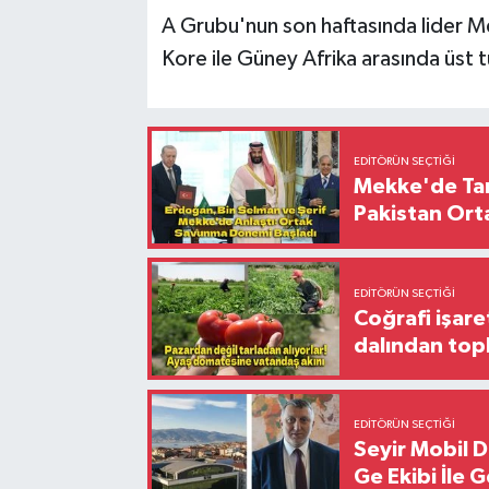
A Grubu'nun son haftasında lider 
Kore ile Güney Afrika arasında üst t
EDITÖRÜN SEÇTIĞI
Mekke'de Tari
Pakistan Ort
EDITÖRÜN SEÇTIĞI
Coğrafi işare
dalından top
EDITÖRÜN SEÇTIĞI
Seyir Mobil 
Ge Ekibi İle 