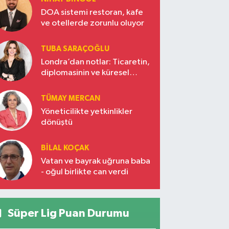
DOA sistemi restoran, kafe
ve otellerde zorunlu oluyor
TUBA SARAÇOĞLU
Londra’dan notlar: Ticaretin,
diplomasinin ve küresel
vizyonun başkentinde
Türkiye’nin yükselen gücü
TÜMAY MERCAN
Yöneticilikte yetkinlikler
dönüştü
BILAL KOÇAK
Vatan ve bayrak uğruna baba
- oğul birlikte can verdi
Süper Lig Puan Durumu