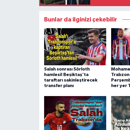
Bunlar da ilginizi çekebilir
Salah sonrası Sörloth
Mohamed
hamlesi! Beşiktaş'ta
Trabzon
taraftarı sakinleştirecek
Perşembe
transfer planı
her yer 