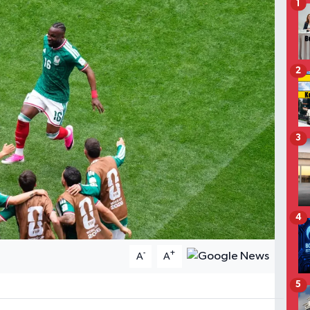
1
2
3
4
-
+
A
A
5