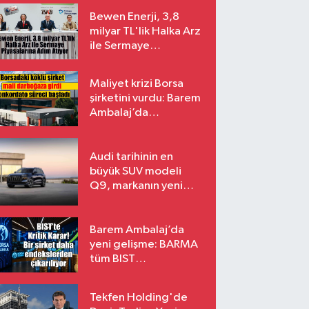
Bewen Enerji, 3,8
milyar TL'lik Halka Arz
ile Sermaye
Piyasalarına Adım
Atıyor
Maliyet krizi Borsa
şirketini vurdu: Barem
Ambalaj’da
konkordato süreci
Audi tarihinin en
büyük SUV modeli
Q9, markanın yeni
amiral gemisi oluyor
Barem Ambalaj’da
yeni gelişme: BARMA
tüm BIST
endekslerinden
çıkarılıyor
Tekfen Holding'de