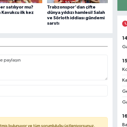
per satılıyor mu?
Trabzonspor'dan çifte
 Kavukcu ilk kez
dünya yıldızı hamlesi! Salah
ve Sörloth iddiası gündemi
sarstı
1
Ga
1
Ko
Ka
Ge
Ga
1
Ba
tmiş bulunuyor ve tüm sorumluluğu üstleniyorsunuz.