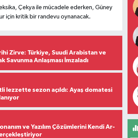
Meksika, Çekya ile mücadele ederken, Güney
ur için kritik bir randevu oynanacak.
hi Zirve: Türkiye, Suudi Arabistan ve
ak Savunma Anlaşması İmzaladı
tli lezzette sezon açıldı: Ayaş domatesi
lanıyor
Donanım ve Yazılım Çözümlerini Kendi Ar-
Gerçekleştiriyor