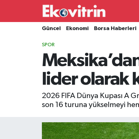
Güncel
Hava Durumu
Güncel
Ekonomi
Borsa Haberleri
Ekonomi
Trafik Durumu
SPOR
Meksika’dan k
Borsa Haberleri
Süper Lig Puan Durumu ve Fikstür
İş Dünyası
Tüm Manşetler
lider olarak 
Lojistik
Son Dakika Haberleri
2026 FIFA Dünya Kupası A Gru
Otovitrin
Haber Arşivi
son 16 turuna yükselmeyi hem 
Asayiş
Magazin