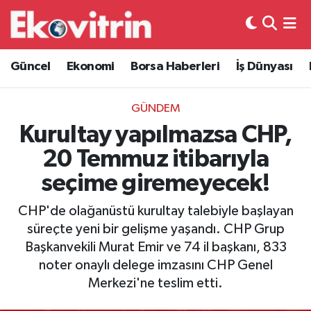
Güncel
Hava Durumu
Güncel
Ekonomi
Borsa Haberleri
İş Dünyası
Ekonomi
Trafik Durumu
GÜNDEM
Borsa Haberleri
Süper Lig Puan Durumu ve Fikstür
Kurultay yapılmazsa CHP,
20 Temmuz itibarıyla
İş Dünyası
Tüm Manşetler
seçime giremeyecek!
Lojistik
Son Dakika Haberleri
CHP'de olağanüstü kurultay talebiyle başlayan
süreçte yeni bir gelişme yaşandı. CHP Grup
Otovitrin
Haber Arşivi
Başkanvekili Murat Emir ve 74 il başkanı, 833
noter onaylı delege imzasını CHP Genel
Asayiş
Merkezi'ne teslim etti.
Magazin