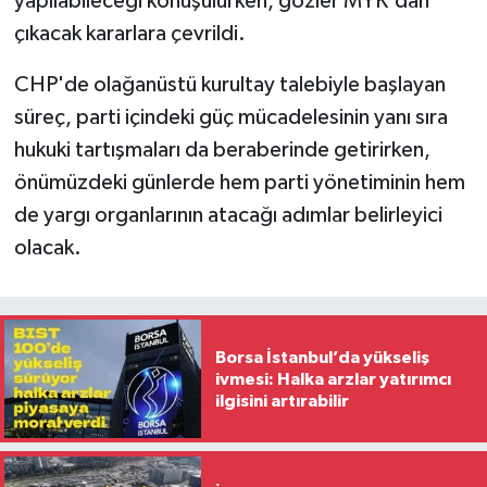
yapılabileceği konuşulurken, gözler MYK'dan
çıkacak kararlara çevrildi.
CHP'de olağanüstü kurultay talebiyle başlayan
süreç, parti içindeki güç mücadelesinin yanı sıra
hukuki tartışmaları da beraberinde getirirken,
önümüzdeki günlerde hem parti yönetiminin hem
de yargı organlarının atacağı adımlar belirleyici
olacak.
Borsa İstanbul’da yükseliş
ivmesi: Halka arzlar yatırımcı
ilgisini artırabilir