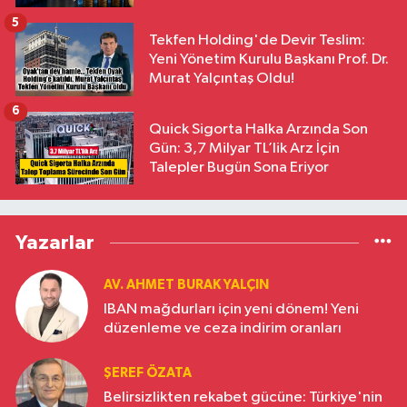
5
Tekfen Holding'de Devir Teslim:
Yeni Yönetim Kurulu Başkanı Prof. Dr.
Murat Yalçıntaş Oldu!
6
Quick Sigorta Halka Arzında Son
Gün: 3,7 Milyar TL’lik Arz İçin
Talepler Bugün Sona Eriyor
Yazarlar
AV. AHMET BURAK YALÇIN
IBAN mağdurları için yeni dönem! Yeni
düzenleme ve ceza indirim oranları
ŞEREF ÖZATA
Belirsizlikten rekabet gücüne: Türkiye'nin