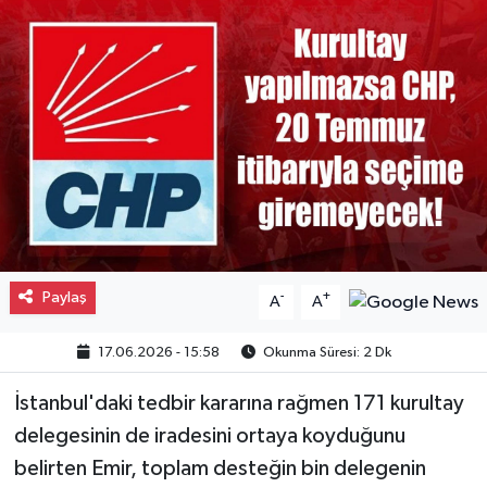
Gayrimenkul
Spor
Eğitim
Paylaş
-
+
A
A
17.06.2026 - 15:58
Okunma Süresi: 2 Dk
İstanbul'daki tedbir kararına rağmen 171 kurultay
delegesinin de iradesini ortaya koyduğunu
belirten Emir, toplam desteğin bin delegenin