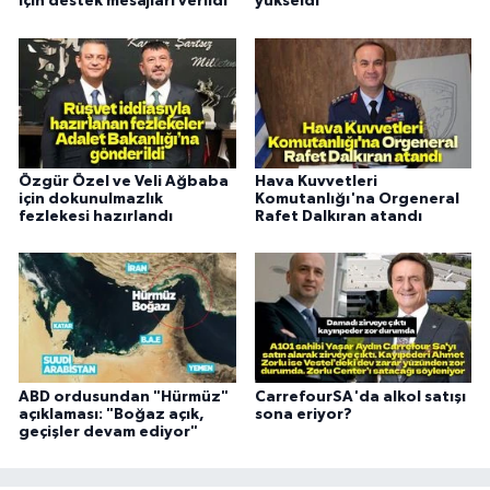
için destek mesajları verildi
yükseldi
Özgür Özel ve Veli Ağbaba
Hava Kuvvetleri
için dokunulmazlık
Komutanlığı'na Orgeneral
fezlekesi hazırlandı
Rafet Dalkıran atandı
ABD ordusundan "Hürmüz"
CarrefourSA'da alkol satışı
açıklaması: "Boğaz açık,
sona eriyor?
geçişler devam ediyor"