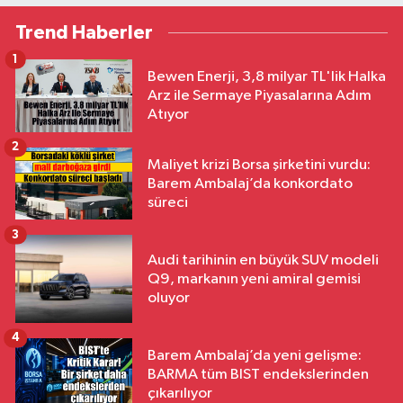
Trend Haberler
1
Bewen Enerji, 3,8 milyar TL'lik Halka
Arz ile Sermaye Piyasalarına Adım
Atıyor
2
Maliyet krizi Borsa şirketini vurdu:
Barem Ambalaj’da konkordato
süreci
3
Audi tarihinin en büyük SUV modeli
Q9, markanın yeni amiral gemisi
oluyor
4
Barem Ambalaj’da yeni gelişme:
BARMA tüm BIST endekslerinden
çıkarılıyor