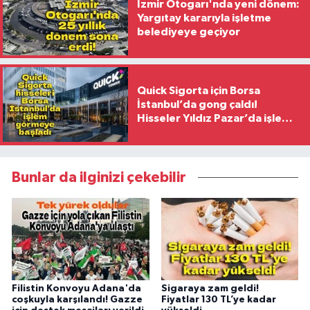
İzmir Otogarı'nda yeni dönem:
Yargıtay kararıyla işletme
belediyeye geçiyor
Quick Sigorta için Borsa
İstanbul’da gong çaldı!
Hisseler Yıldız Pazar’da işlem
görmeye başladı
Bunlar da ilginizi çekebilir
Filistin Konvoyu Adana'da
Sigaraya zam geldi!
coşkuyla karşılandı! Gazze
Fiyatlar 130 TL’ye kadar