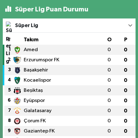
Süper Lig Puan Durumu
Süper Lig
#
Takım
O
P
1
Amed
0
0
2
Erzurumspor FK
0
0
3
Başakşehir
0
0
4
Kocaelispor
0
0
5
Beşiktaş
0
0
6
Eyüpspor
0
0
7
Galatasaray
0
0
8
Çorum FK
0
0
9
Gaziantep FK
0
0