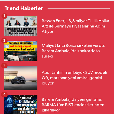
Trend Haberler
1
Bewen Enerji, 3,8 milyar TL'lik Halka
Arz ile Sermaye Piyasalarına Adım
Atıyor
2
Maliyet krizi Borsa şirketini vurdu:
Barem Ambalaj’da konkordato
süreci
3
Audi tarihinin en büyük SUV modeli
Q9, markanın yeni amiral gemisi
oluyor
4
Barem Ambalaj’da yeni gelişme:
BARMA tüm BIST endekslerinden
çıkarılıyor