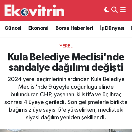
Güncel
Hava Durumu
Güncel
Ekonomi
Borsa Haberleri
İş Dünyası
Ekonomi
Trafik Durumu
YEREL
Borsa Haberleri
Süper Lig Puan Durumu ve Fikstür
Kula Belediye Meclisi'nde
sandalye dağılımı değişti
İş Dünyası
Tüm Manşetler
2024 yerel seçimlerinin ardından Kula Belediye
Lojistik
Son Dakika Haberleri
Meclisi'nde 9 üyeyle çoğunluğu elinde
bulunduran CHP, yaşanan iki istifa ve üç ihraç
Otovitrin
Haber Arşivi
sonrası 4 üyeye geriledi. Son gelişmelerle birlikte
bağımsız üye sayısı 5'e yükselirken, meclisteki
Asayiş
siyasi dağılım yeniden şekillendi.
Magazin