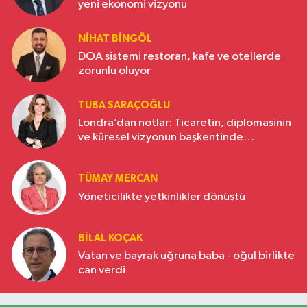
yeni ekonomi vizyonu
NIHAT BINGÖL
DOA sistemi restoran, kafe ve otellerde
zorunlu oluyor
TUBA SARAÇOĞLU
Londra’dan notlar: Ticaretin, diplomasinin
ve küresel vizyonun başkentinde
Türkiye’nin yükselen gücü
TÜMAY MERCAN
Yöneticilikte yetkinlikler dönüştü
BILAL KOÇAK
Vatan ve bayrak uğruna baba - oğul birlikte
can verdi