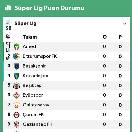
Süper Lig Puan Durumu
Süper Lig
#
Takım
O
P
1
Amed
0
0
2
Erzurumspor FK
0
0
3
Başakşehir
0
0
4
Kocaelispor
0
0
5
Beşiktaş
0
0
6
Eyüpspor
0
0
7
Galatasaray
0
0
8
Çorum FK
0
0
9
Gaziantep FK
0
0