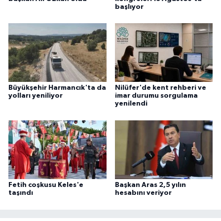
başlıyor
Büyükşehir Harmancık'ta da
Nilüfer'de kent rehberi ve
yolları yeniliyor
imar durumu sorgulama
yenilendi
Fetih coşkusu Keles'e
Başkan Aras 2,5 yılın
taşındı
hesabını veriyor