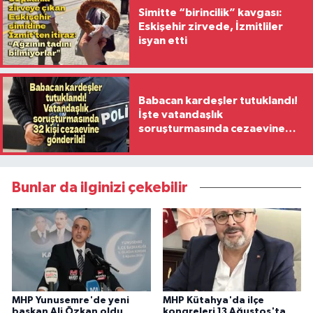
Simitte “birincilik” kavgası:
Eskişehir zirvede, İzmitliler
isyan etti
Babacan kardeşler tutuklandı!
İşte vatandaşlık
soruşturmasında cezaevine
gönderilen 32 isim
Bunlar da ilginizi çekebilir
MHP Yunusemre'de yeni
MHP Kütahya'da ilçe
başkan Ali Özkan oldu
kongreleri 13 Ağustos'ta