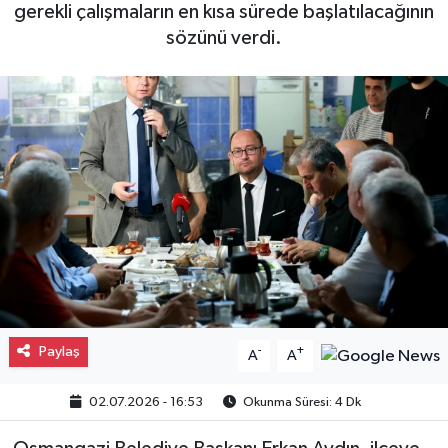
gerekli çalışmaların en kısa sürede başlatılacağının
Gayrimenkul
sözünü verdi.
Spor
Eğitim
Paylaş
-
+
A
A
02.07.2026 - 16:53
Okunma Süresi: 4 Dk