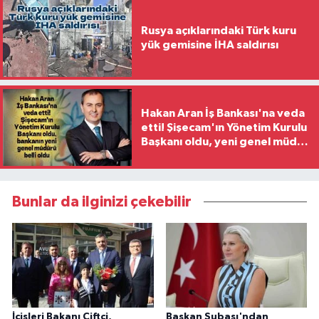
Rusya açıklarındaki Türk kuru
yük gemisine İHA saldırısı
Hakan Aran İş Bankası'na veda
etti! Şişecam'ın Yönetim Kurulu
Başkanı oldu, yeni genel müdür
belli oldu
Bunlar da ilginizi çekebilir
İçişleri Bakanı Çiftçi,
Başkan Subaşı'ndan