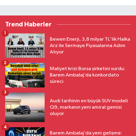
Trend Haberler
1
Bewen Enerji, 3,8 milyar TL'lik Halka
Arz ile Sermaye Piyasalarına Adım
Atıyor
2
Maliyet krizi Borsa şirketini vurdu:
Barem Ambalaj’da konkordato
süreci
3
Audi tarihinin en büyük SUV modeli
Q9, markanın yeni amiral gemisi
oluyor
4
Barem Ambalaj’da yeni gelişme: