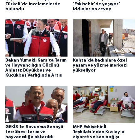
Türkeli'de incelemelerde
'Eskişehir'de yaşıyor'
bulundu
iddialarına cevap
Bakan Yumaklı Kars'ta Tarım
Kahta'da kadınlara özel
ve Hayvancılığın Gücünü
yaşam ve yüzme merkezi
Anlattı: Büyükbaş ve
yükseliyor
Küçükbaş Varlığında Artış
GEKİS'te Savunma Sanayii
MHP Eskişehir İl
tecrübesi tarım ve
Teşkilatı'ndan Kızılay'a
hayvancılığa aktarıldı
ziyaret ve kan bağışı