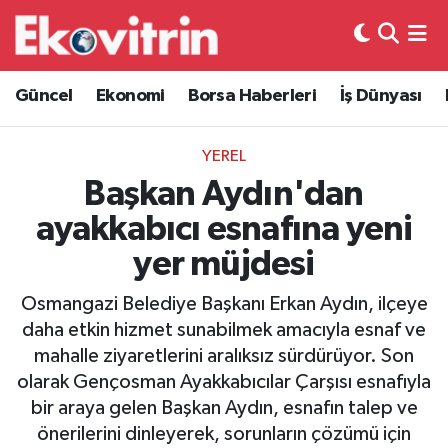
Güncel
Hava Durumu
Güncel
Ekonomi
Borsa Haberleri
İş Dünyası
Ekonomi
Trafik Durumu
YEREL
Borsa Haberleri
Süper Lig Puan Durumu ve Fikstür
Başkan Aydın'dan
ayakkabıcı esnafına yeni
İş Dünyası
Tüm Manşetler
yer müjdesi
Lojistik
Son Dakika Haberleri
Osmangazi Belediye Başkanı Erkan Aydın, ilçeye
daha etkin hizmet sunabilmek amacıyla esnaf ve
Otovitrin
Haber Arşivi
mahalle ziyaretlerini aralıksız sürdürüyor. Son
olarak Gençosman Ayakkabıcılar Çarşısı esnafıyla
Asayiş
bir araya gelen Başkan Aydın, esnafın talep ve
önerilerini dinleyerek, sorunların çözümü için
Magazin