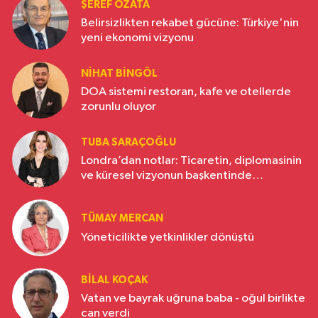
ŞEREF ÖZATA
Belirsizlikten rekabet gücüne: Türkiye'nin
yeni ekonomi vizyonu
NIHAT BINGÖL
DOA sistemi restoran, kafe ve otellerde
zorunlu oluyor
TUBA SARAÇOĞLU
Londra’dan notlar: Ticaretin, diplomasinin
ve küresel vizyonun başkentinde
Türkiye’nin yükselen gücü
TÜMAY MERCAN
Yöneticilikte yetkinlikler dönüştü
BILAL KOÇAK
Vatan ve bayrak uğruna baba - oğul birlikte
can verdi