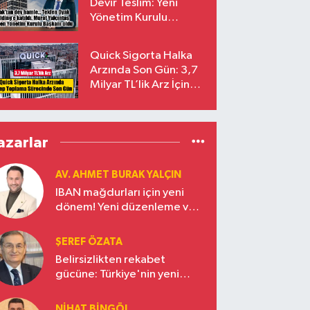
Devir Teslim: Yeni
Yönetim Kurulu
Başkanı Prof. Dr. Murat
Yalçıntaş Oldu!
Quick Sigorta Halka
Arzında Son Gün: 3,7
Milyar TL’lik Arz İçin
Talepler Bugün Sona
Eriyor
azarlar
AV. AHMET BURAK YALÇIN
IBAN mağdurları için yeni
dönem! Yeni düzenleme ve
ceza indirim oranları
ŞEREF ÖZATA
Belirsizlikten rekabet
gücüne: Türkiye'nin yeni
ekonomi vizyonu
NIHAT BINGÖL