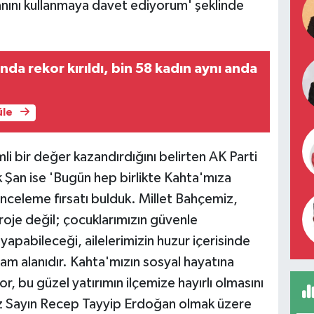
anını kullanmaya davet ediyorum' şeklinde
nda rekor kırıldı, bin 58 kadın aynı anda
üle
li bir değer kazandırdığını belirten AK Parti
k Şan ise 'Bugün hep birlikte Kahta'mıza
inceleme fırsatı bulduk. Millet Bahçemiz,
roje değil; çocuklarımızın güvenle
apabileceği, ailelerimizin huzur içerisinde
am alanıdır. Kahta'mızın sosyal hayatına
r, bu güzel yatırımın ilçemize hayırlı olmasını
z Sayın Recep Tayyip Erdoğan olmak üzere