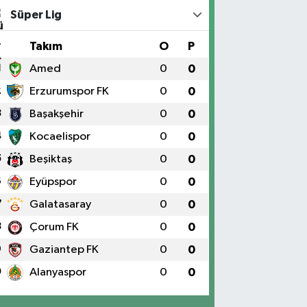
Süper Lig
#
Takım
O
P
1
Amed
0
0
2
Erzurumspor FK
0
0
3
Başakşehir
0
0
4
Kocaelispor
0
0
5
Beşiktaş
0
0
6
Eyüpspor
0
0
7
Galatasaray
0
0
8
Çorum FK
0
0
9
Gaziantep FK
0
0
0
Alanyaspor
0
0