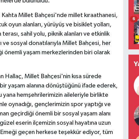
rmelerde bulunuldu.
Kahta Millet Bahçesi'nde millet kıraathanesi,
6
uk oyun alanları, yürüyüş ve bisiklet yolları,
terası, sahil yolu, piknik alanları ve etkinlik
arı ve sosyal donatılarıyla Millet Bahçesi, her
ği önemli yaşam merkezlerinden biri olarak
Y
Hallaç, Millet Bahçesi'nin kısa sürede
i bir yaşam alanına dönüştüğünü ifade ederek,
yana hemşehrilerimizin aileleriyle birlikte
nle oynadığı, gençlerimizin spor yaptığı ve
man geçirdiği önemli bir sosyal yaşam alanı
güzel eserin ilçemizin sosyal hayatına uzun
. Emeği geçen herkese teşekkür ediyor, tüm