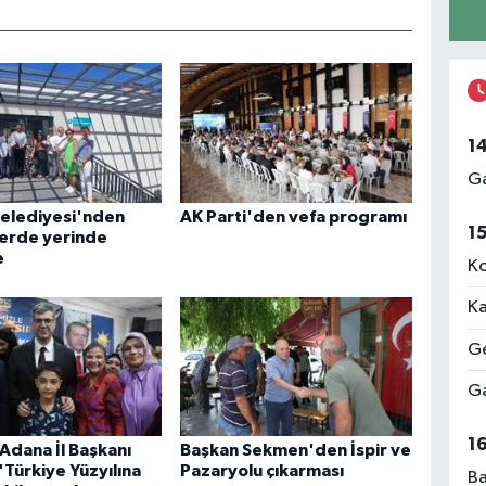
1
Ga
Belediyesi'nden
AK Parti'den vefa programı
1
lerde yerinde
e
Ko
Ka
Ge
Ga
1
 Adana İl Başkanı
Başkan Sekmen'den İspir ve
'Türkiye Yüzyılına
Pazaryolu çıkarması
Ba