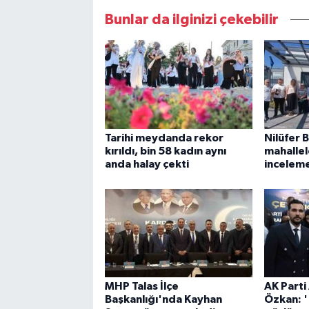
Bunlar da ilginizi çekebilir
Tarihi meydanda rekor
Nilüfer 
kırıldı, bin 58 kadın aynı
mahalle
anda halay çekti
incelem
MHP Talas İlçe
AK Parti
Başkanlığı'nda Kayhan
Özkan: '