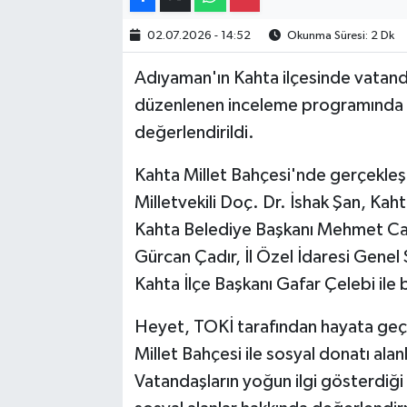
Gayrimenkul
02.07.2026 - 14:52
Okunma Süresi: 2 Dk
Adıyaman'ın Kahta ilçesinde vatanda
Spor
düzenlenen inceleme programında pr
Eğitim
değerlendirildi.
Kahta Millet Bahçesi'nde gerçekleş
Milletvekili Doç. Dr. İshak Şan, 
Kahta Belediye Başkanı Mehmet Can
Gürcan Çadır, İl Özel İdaresi Genel
Kahta İlçe Başkanı Gafar Çelebi ile 
Heyet, TOKİ tarafından hayata geçir
Millet Bahçesi ile sosyal donatı ala
Vatandaşların yoğun ilgi gösterdiği