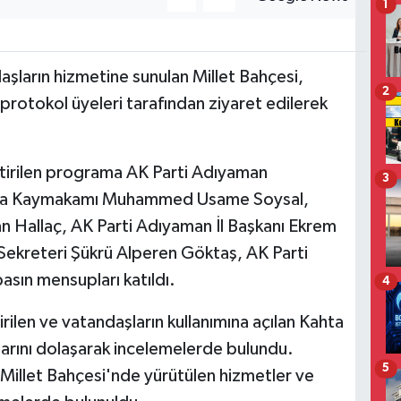
1
şların hizmetine sunulan Millet Bahçesi,
2
otokol üyeleri tarafından ziyaret edilerek
tirilen programa AK Parti Adıyaman
3
Kahta Kaymakamı Muhammed Usame Soysal,
 Hallaç, AK Parti Adıyaman İl Başkanı Ekrem
 Sekreteri Şükrü Alperen Göktaş, AK Parti
basın mensupları katıldı.
4
ilen ve vatandaşların kullanımına açılan Kahta
nlarını dolaşarak incelemelerde bulundu.
5
 Millet Bahçesi'nde yürütülen hizmetler ve