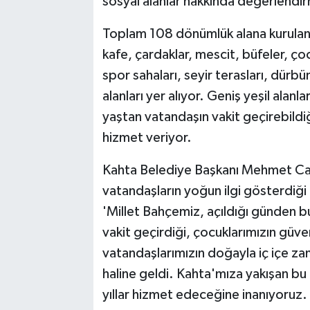
sosyal alanlar hakkında değerlendi
Toplam 108 dönümlük alana kurulan 
kafe, çardaklar, mescit, büfeler, çoc
spor sahaları, seyir terasları, dürbün 
alanları yer alıyor. Geniş yeşil alanl
yaştan vatandaşın vakit geçirebildi
hizmet veriyor.
Kahta Belediye Başkanı Mehmet Can 
vatandaşların yoğun ilgi gösterdiğ
'Millet Bahçemiz, açıldığı günden bu 
vakit geçirdiği, çocuklarımızın güve
vatandaşlarımızın doğayla iç içe za
haline geldi. Kahta'mıza yakışan bu 
yıllar hizmet edeceğine inanıyoruz