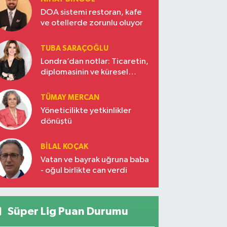
DOA sistemi restoran, kafe
ve otellerde zorunlu oluyor
TUBA SARAÇOĞLU
Londra’dan notlar: Ticaretin,
diplomasinin ve küresel
vizyonun başkentinde
Türkiye’nin yükselen gücü
TÜMAY MERCAN
Yöneticilikte yetkinlikler
dönüştü
BILAL KOÇAK
Vatan ve bayrak uğruna baba
- oğul birlikte can verdi
Süper Lig Puan Durumu