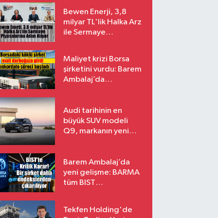
Bewen Enerji, 3,8
milyar TL'lik Halka Arz
ile Sermaye
Piyasalarına Adım
Atıyor
Maliyet krizi Borsa
şirketini vurdu: Barem
Ambalaj’da
konkordato süreci
Audi tarihinin en
büyük SUV modeli
Q9, markanın yeni
amiral gemisi oluyor
Barem Ambalaj’da
yeni gelişme: BARMA
tüm BIST
endekslerinden
çıkarılıyor
Tekfen Holding'de