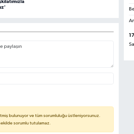
şkilatımızla
uz'
Be
Am
1
Sa
tmiş bulunuyor ve tüm sorumluluğu üstleniyorsunuz.
 şekilde sorumlu tutulamaz.