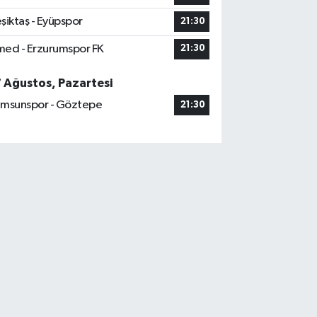
şiktaş - Eyüpspor
21:30
ed - Erzurumspor FK
21:30
7 Ağustos, Pazartesi
msunspor - Göztepe
21:30