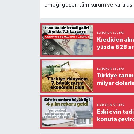
emeği geçen tüm kurum ve kuruluşl
EDITÖRÜN SEÇTIĞI
Krediden alına
yüzde 628 ar
EDITÖRÜN SEÇTIĞI
Türkiye tarım
milyar dolarl
EDITÖRÜN SEÇTIĞI
Eski evin tadi
konuta çevir