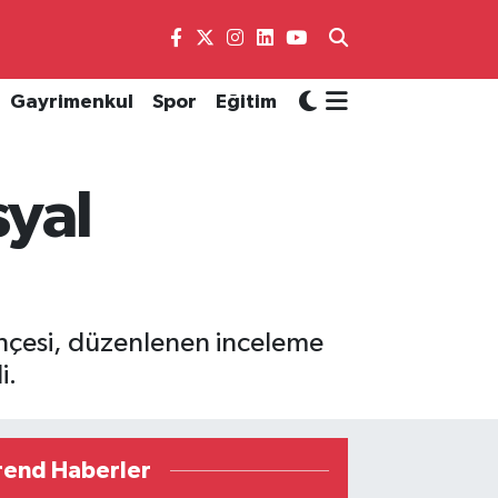
Gayrimenkul
Spor
Eğitim
syal
ahçesi, düzenlenen inceleme
i.
rend Haberler