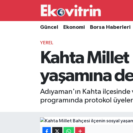
Güncel
Hava Durumu
Güncel
Ekonomi
Borsa Haberleri
Ekonomi
Trafik Durumu
YEREL
Kahta Millet 
Borsa Haberleri
Süper Lig Puan Durumu ve Fikstür
İş Dünyası
Tüm Manşetler
yaşamına de
Lojistik
Son Dakika Haberleri
Adıyaman'ın Kahta ilçesinde 
Otovitrin
Haber Arşivi
programında protokol üyeleri 
Asayiş
Magazin