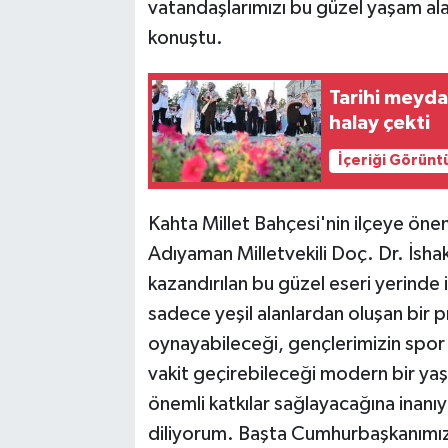
vatandaşlarımızı bu güzel yaşam al
konuştu.
Tarihi meyda
halay çekti
İçeriği Görünt
Kahta Millet Bahçesi'nin ilçeye önem
Adıyaman Milletvekili Doç. Dr. İsha
kazandırılan bu güzel eseri yerinde 
sadece yeşil alanlardan oluşan bir p
oynayabileceği, gençlerimizin spor y
vakit geçirebileceği modern bir yaş
önemli katkılar sağlayacağına inanıyo
diliyorum. Başta Cumhurbaşkanımı