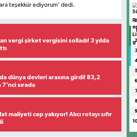
ara teşekkür ediyorum' dedi.
n vergi şirket vergisini solladı! 3 yılda
ttı
da dünya devleri arasına girdi! 83,2
a 7’nci sırada
lat maliyeti cep yakıyor! Alıcı rotayı sıfır
di
1