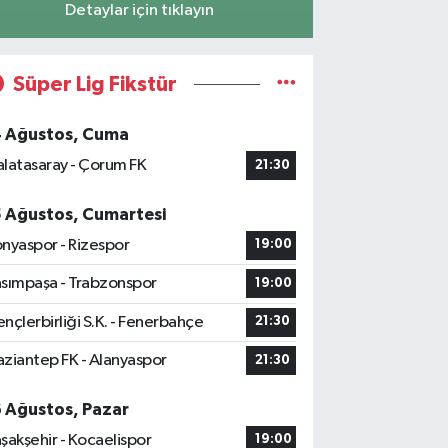
Detaylar için tıklayın
Süper Lig Fikstür
4 Ağustos, Cuma
latasaray - Çorum FK
21:30
5 Ağustos, Cumartesi
nyaspor - Rizespor
19:00
sımpaşa - Trabzonspor
19:00
nçlerbirliği S.K. - Fenerbahçe
21:30
ziantep FK - Alanyaspor
21:30
6 Ağustos, Pazar
şakşehir - Kocaelispor
19:00