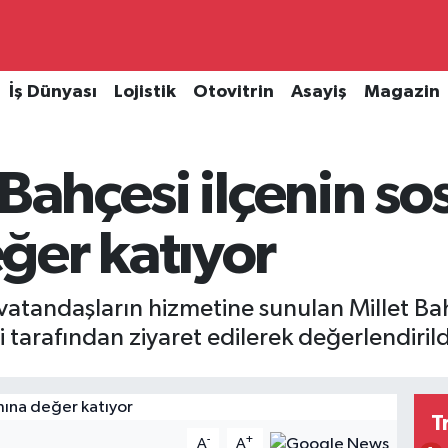
İş Dünyası
Lojistik
Otovitrin
Asayiş
Magazin
Bahçesi ilçenin so
ğer katıyor
vatandaşların hizmetine sunulan Millet B
tarafından ziyaret edilerek değerlendirild
T
-
+
A
A