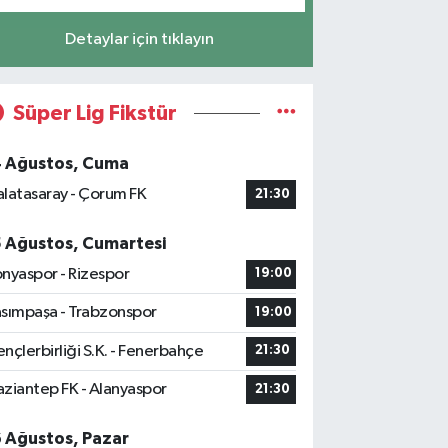
Detaylar için tıklayın
Süper Lig Fikstür
4 Ağustos, Cuma
latasaray - Çorum FK
21:30
5 Ağustos, Cumartesi
nyaspor - Rizespor
19:00
sımpaşa - Trabzonspor
19:00
nçlerbirliği S.K. - Fenerbahçe
21:30
ziantep FK - Alanyaspor
21:30
6 Ağustos, Pazar