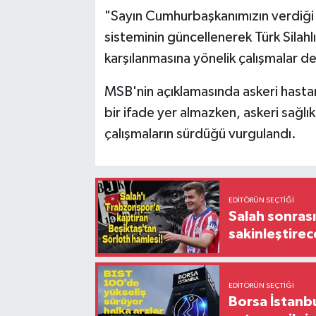
"Sayın Cumhurbaşkanımızın verdiği d
sisteminin güncellenerek Türk Silahlı 
karşılanmasına yönelik çalışmalar 
MSB'nin açıklamasında askeri hastan
bir ifade yer almazken, askeri sağlık
çalışmaların sürdüğü vurgulandı.
EDITÖRÜN SEÇTIĞI
Salah sonrası
sakinleştirec
EDITÖRÜN SEÇTIĞI
Borsa İstanbu