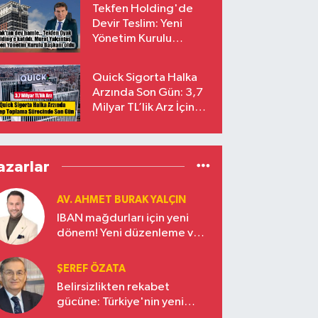
Tekfen Holding'de
Devir Teslim: Yeni
Yönetim Kurulu
Başkanı Prof. Dr. Murat
Yalçıntaş Oldu!
Quick Sigorta Halka
Arzında Son Gün: 3,7
Milyar TL’lik Arz İçin
Talepler Bugün Sona
Eriyor
azarlar
AV. AHMET BURAK YALÇIN
IBAN mağdurları için yeni
dönem! Yeni düzenleme ve
ceza indirim oranları
ŞEREF ÖZATA
Belirsizlikten rekabet
gücüne: Türkiye'nin yeni
ekonomi vizyonu