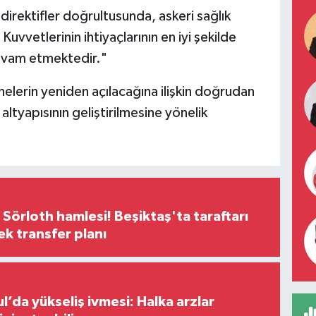
irektifler doğrultusunda, askeri sağlık
Kuvvetlerinin ihtiyaçlarının en iyi şekilde
devam etmektedir."
elerin yeniden açılacağına ilişkin doğrudan
 altyapısının geliştirilmesine yönelik
 Sörloth hamlesi! Beşiktaş'ta taraftarı
ek transfer planı
l’da yükseliş ivmesi: Halka arzlar