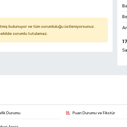
Ba
Be
tmiş bulunuyor ve tüm sorumluluğu üstleniyorsunuz.
Am
 şekilde sorumlu tutulamaz.
1
Sa
afik Durumu
Puan Durumu ve Fikstür
ber Arşivi