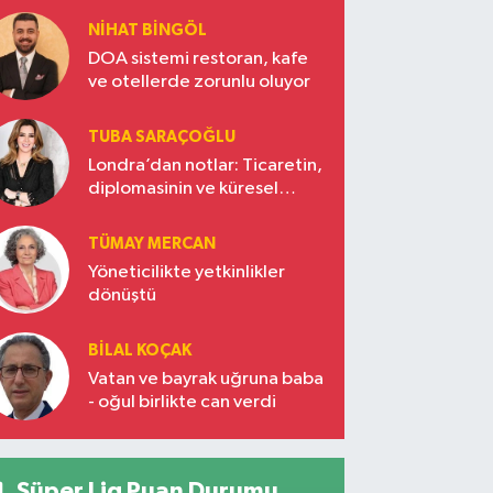
NIHAT BINGÖL
DOA sistemi restoran, kafe
ve otellerde zorunlu oluyor
TUBA SARAÇOĞLU
Londra’dan notlar: Ticaretin,
diplomasinin ve küresel
vizyonun başkentinde
Türkiye’nin yükselen gücü
TÜMAY MERCAN
Yöneticilikte yetkinlikler
dönüştü
BILAL KOÇAK
Vatan ve bayrak uğruna baba
- oğul birlikte can verdi
Süper Lig Puan Durumu