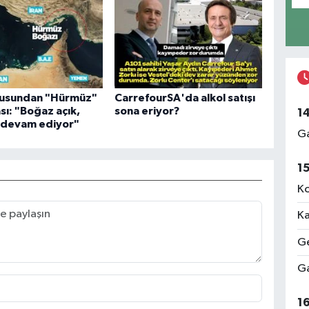
usundan "Hürmüz"
CarrefourSA'da alkol satışı
sı: "Boğaz açık,
sona eriyor?
1
r devam ediyor"
Ga
1
Ko
Ka
Ge
Ga
1