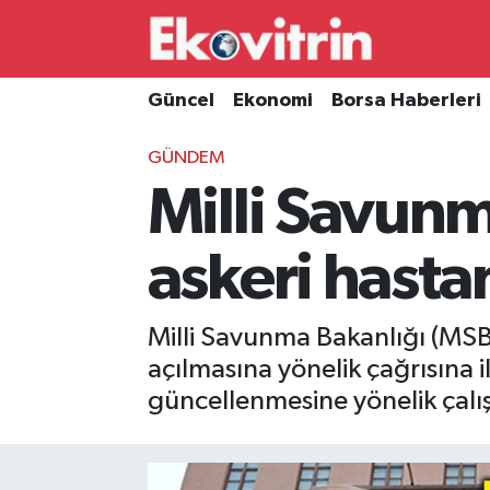
Güncel
Hava Durumu
Güncel
Ekonomi
Borsa Haberleri
Ekonomi
Trafik Durumu
GÜNDEM
Milli Savunm
Borsa Haberleri
Süper Lig Puan Durumu ve Fikstür
İş Dünyası
Tüm Manşetler
askeri hastan
Lojistik
Son Dakika Haberleri
Milli Savunma Bakanlığı (MSB
Otovitrin
Haber Arşivi
açılmasına yönelik çağrısına i
güncellenmesine yönelik çalı
Asayiş
Magazin