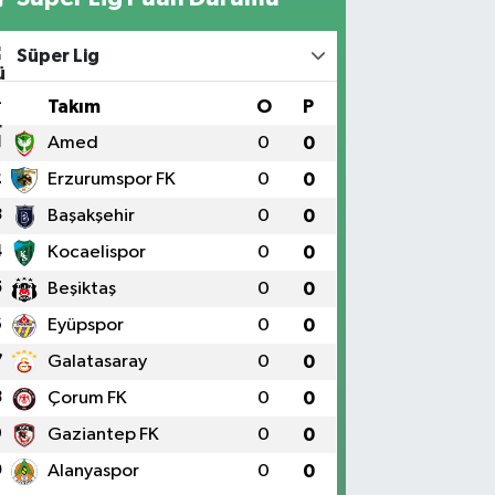
Süper Lig
#
Takım
O
P
1
Amed
0
0
2
Erzurumspor FK
0
0
3
Başakşehir
0
0
4
Kocaelispor
0
0
5
Beşiktaş
0
0
6
Eyüpspor
0
0
7
Galatasaray
0
0
8
Çorum FK
0
0
9
Gaziantep FK
0
0
0
Alanyaspor
0
0