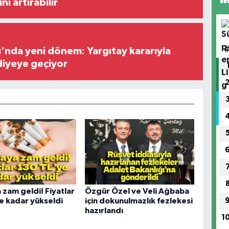
ini artırabilir
ı'nda yeni dönem: Yargıtay kararıyla
diyeye geçiyor
 zam geldi! Fiyatlar
Özgür Özel ve Veli Ağbaba
e kadar yükseldi
için dokunulmazlık fezlekesi
hazırlandı
1