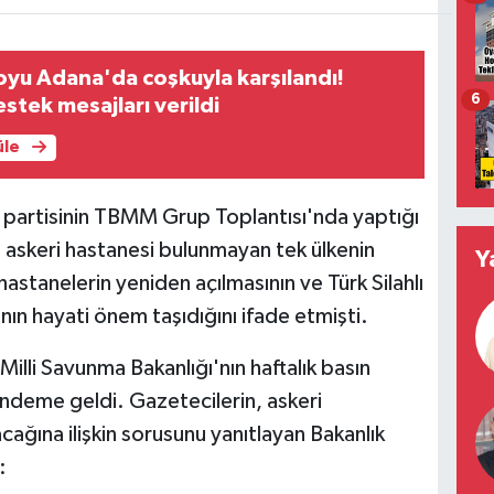
voyu Adana'da coşkuyla karşılandı!
6
stek mesajları verildi
üle
partisinin TBMM Grup Toplantısı'nda yaptığı
askeri hastanesi bulunmayan tek ülkenin
Y
hastanelerin yeniden açılmasının ve Türk Silahlı
ın hayati önem taşıdığını ifade etmişti.
Milli Savunma Bakanlığı'nın haftalık basın
ndeme geldi. Gazetecilerin, askeri
cağına ilişkin sorusunu yanıtlayan Bakanlık
: