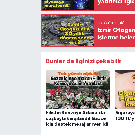
yatırımcı ilgis
EDITÖRÜN SEÇTIĞI
İzmir Otogar
işletme bele
Bunlar da ilginizi çekebilir
Filistin Konvoyu Adana'da
Sigaraya
coşkuyla karşılandı! Gazze
130 TL’y
için destek mesajları verildi