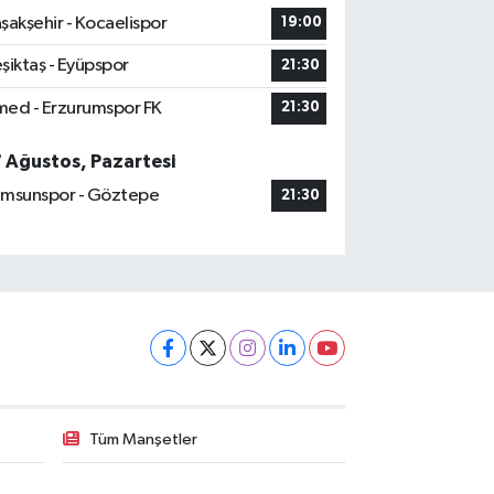
şakşehir - Kocaelispor
19:00
şiktaş - Eyüpspor
21:30
ed - Erzurumspor FK
21:30
7 Ağustos, Pazartesi
msunspor - Göztepe
21:30
Tüm Manşetler