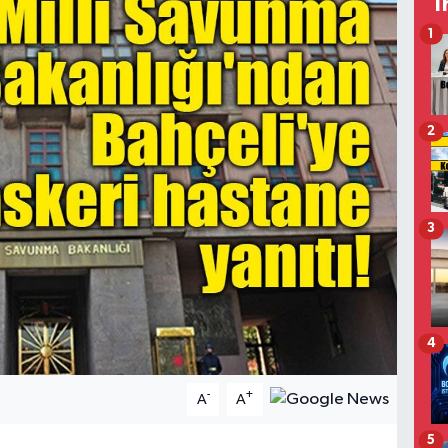
T
1
2
3
4
-
+
A
A
5