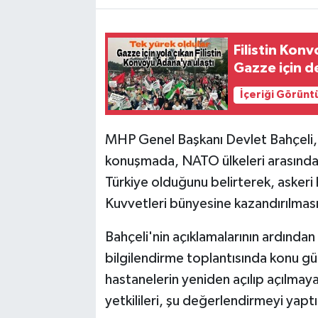
Filistin Kon
Gazze için de
İçeriği Görünt
MHP Genel Başkanı Devlet Bahçeli, 
konuşmada, NATO ülkeleri arasında 
Türkiye olduğunu belirterek, askeri 
Kuvvetleri bünyesine kazandırılmasın
Bahçeli'nin açıklamalarının ardından 
bilgilendirme toplantısında konu gü
hastanelerin yeniden açılıp açılmaya
yetkilileri, şu değerlendirmeyi yaptı