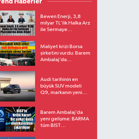
rend Haberler
Bewen Enerji, 3,8
milyar TL'lik Halka Arz
ile Sermaye
Piyasalarına Adım
Atıyor
Maliyet krizi Borsa
şirketini vurdu: Barem
Ambalaj’da
konkordato süreci
Audi tarihinin en
büyük SUV modeli
Q9, markanın yeni
amiral gemisi oluyor
Barem Ambalaj’da
yeni gelişme: BARMA
tüm BIST
endekslerinden
çıkarılıyor