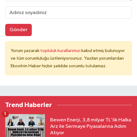
Gönder
Yorum yazarak
topluluk kurallarımızı
kabul etmiş bulunuyor
ve tüm sorumluluğu üstleniyorsunuz. Yazılan yorumlardan
Ekovitrin Haber hiçbir şekilde sorumlu tutulamaz.
Trend Haberler
1
Bewen Enerji, 3,8 milyar TL'lik Halka
Arz ile Sermaye Piyasalarına Adım
Atıyor