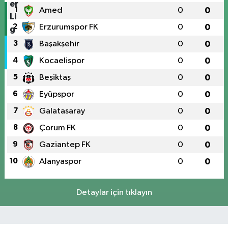
1
Amed
0
0
2
Erzurumspor FK
0
0
3
Başakşehir
0
0
4
Kocaelispor
0
0
5
Beşiktaş
0
0
6
Eyüpspor
0
0
7
Galatasaray
0
0
8
Çorum FK
0
0
9
Gaziantep FK
0
0
10
Alanyaspor
0
0
Detaylar için tıklayın