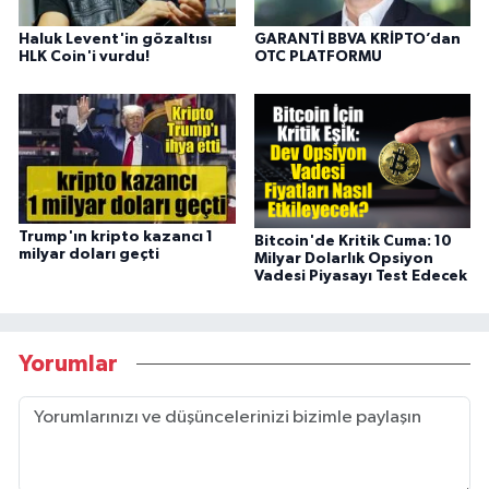
Haluk Levent'in gözaltısı
GARANTİ BBVA KRİPTO’dan
HLK Coin'i vurdu!
OTC PLATFORMU
Trump'ın kripto kazancı 1
Bitcoin'de Kritik Cuma: 10
milyar doları geçti
Milyar Dolarlık Opsiyon
Vadesi Piyasayı Test Edecek
Yorumlar