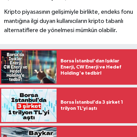
Kripto piyasasının gelişimiyle birlikte, endeks fonu
mantığına ilgi duyan kullanıcıların kripto tabanlı
alternatiflere de yönelmesi mümkün olabilir.
Borsa İstanbul'dan Işıklar
Enerji, CW Enerji ve Hedef
Holding'e tedbir!
Borsa İstanbul’da 3 şirket 1
trilyon TL’yi aştı