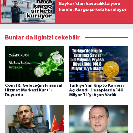
Baykar’dan havacılıkta yeni
hamle: Kargo şirketi kuruluyor
Bunlar da ilginizi çekebilir
CoinTR, Geleceğin Finansal
Türkiye'nin Kripto Karnesi
Hizmet Merkezi Kur+’ı
Açıklandı: Hesaplarda 140
Duyurdu
Milyar TL'yi Aşan Varlık