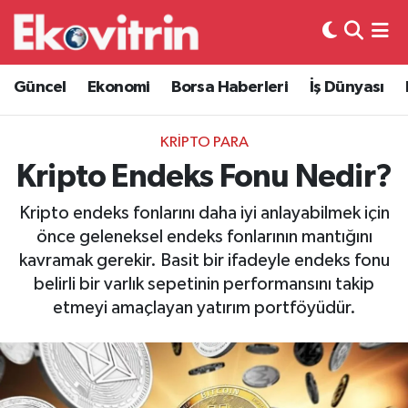
Güncel
Hava Durumu
Güncel
Ekonomi
Borsa Haberleri
İş Dünyası
Ekonomi
Trafik Durumu
KRİPTO PARA
Borsa Haberleri
Süper Lig Puan Durumu ve Fikstür
Kripto Endeks Fonu Nedir?
İş Dünyası
Tüm Manşetler
Kripto endeks fonlarını daha iyi anlayabilmek için
önce geleneksel endeks fonlarının mantığını
Lojistik
Son Dakika Haberleri
kavramak gerekir. Basit bir ifadeyle endeks fonu
belirli bir varlık sepetinin performansını takip
Otovitrin
Haber Arşivi
etmeyi amaçlayan yatırım portföyüdür.
Asayiş
Magazin