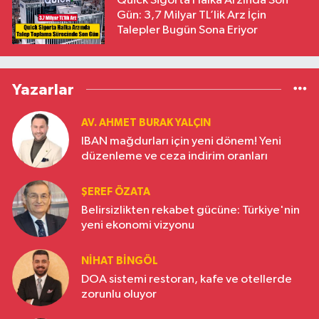
Quick Sigorta Halka Arzında Son
Gün: 3,7 Milyar TL’lik Arz İçin
Talepler Bugün Sona Eriyor
Yazarlar
AV. AHMET BURAK YALÇIN
IBAN mağdurları için yeni dönem! Yeni
düzenleme ve ceza indirim oranları
ŞEREF ÖZATA
Belirsizlikten rekabet gücüne: Türkiye'nin
yeni ekonomi vizyonu
NIHAT BINGÖL
DOA sistemi restoran, kafe ve otellerde
zorunlu oluyor