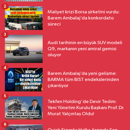
2
Maliyet krizi Borsa şirketini vurdu:
Barem Ambalaj’da konkordato
süreci
3
Audi tarihinin en büyük SUV modeli
Q9, markanın yeni amiral gemisi
oluyor
4
Barem Ambalaj’da yeni gelişme:
BARMA tüm BIST endekslerinden
çıkarılıyor
5
Tekfen Holding'de Devir Teslim:
Yeni Yönetim Kurulu Başkanı Prof. Dr.
Murat Yalçıntaş Oldu!
6