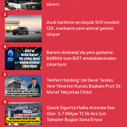
süreci
3
Audi tarihinin en büyük SUV modeli
Q9, markanın yeni amiral gemisi
oluyor
4
Barem Ambalaj’da yeni gelişme:
BARMA tüm BIST endekslerinden
çıkarılıyor
5
Tekfen Holding'de Devir Teslim:
Yeni Yönetim Kurulu Başkanı Prof. Dr.
Murat Yalçıntaş Oldu!
6
Quick Sigorta Halka Arzında Son
Gün: 3,7 Milyar TL’lik Arz İçin
Talepler Bugün Sona Eriyor