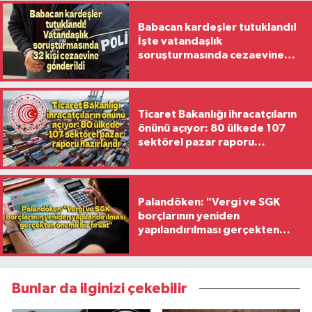
Babacan kardeşler tutuklandı!
İşte vatandaşlık
soruşturmasında cezaevine
gönderilen 32 isim
Ticaret Bakanlığı ihracatçıların
önünü açıyor: 80 ülkede 107
sektörel pazar raporu
hazırlandı
Palandöken: "Vergi ve SGK
borçlarının yeniden
yapılandırılması gerçekten
önemli bir fırsat"
Bunlar da ilginizi çekebilir