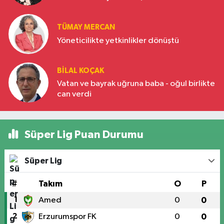
Türkiye’nin yükselen gücü
TÜMAY MERCAN
Yöneticilikte yetkinlikler dönüştü
BILAL KOÇAK
Vatan ve bayrak uğruna baba - oğul birlikte
can verdi
Süper Lig Puan Durumu
Süper Lig
#
Takım
O
P
1
Amed
0
0
2
Erzurumspor FK
0
0