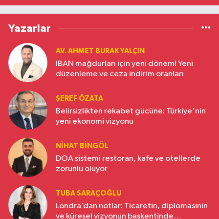
Yazarlar
AV. AHMET BURAK YALÇIN
IBAN mağdurları için yeni dönem! Yeni
düzenleme ve ceza indirim oranları
ŞEREF ÖZATA
Belirsizlikten rekabet gücüne: Türkiye'nin
yeni ekonomi vizyonu
NIHAT BINGÖL
DOA sistemi restoran, kafe ve otellerde
zorunlu oluyor
TUBA SARAÇOĞLU
Londra’dan notlar: Ticaretin, diplomasinin
ve küresel vizyonun başkentinde