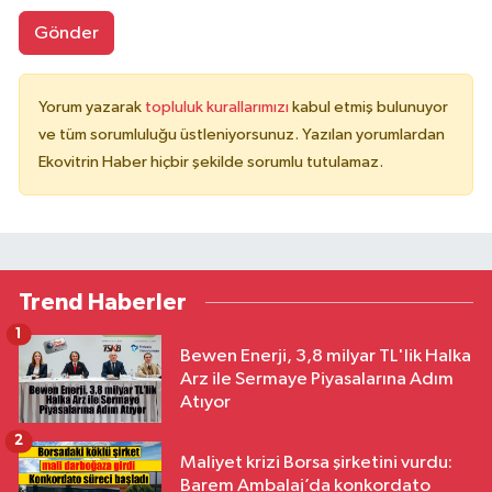
Gönder
Yorum yazarak
topluluk kurallarımızı
kabul etmiş bulunuyor
ve tüm sorumluluğu üstleniyorsunuz. Yazılan yorumlardan
Ekovitrin Haber hiçbir şekilde sorumlu tutulamaz.
Trend Haberler
1
Bewen Enerji, 3,8 milyar TL'lik Halka
Arz ile Sermaye Piyasalarına Adım
Atıyor
2
Maliyet krizi Borsa şirketini vurdu:
Barem Ambalaj’da konkordato