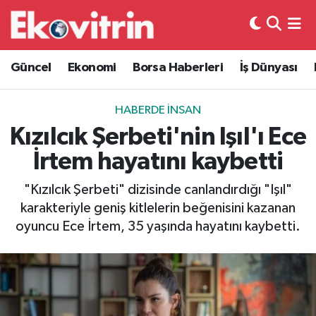
Güncel
Hava Durumu
Güncel
Ekonomi
Borsa Haberleri
İş Dünyası
Ekonomi
Trafik Durumu
HABERDE İNSAN
Borsa Haberleri
Süper Lig Puan Durumu ve Fikstür
Kızılcık Şerbeti'nin Işıl'ı Ece
İrtem hayatını kaybetti
İş Dünyası
Tüm Manşetler
"Kızılcık Şerbeti" dizisinde canlandırdığı "Işıl"
Lojistik
Son Dakika Haberleri
karakteriyle geniş kitlelerin beğenisini kazanan
oyuncu Ece İrtem, 35 yaşında hayatını kaybetti.
Otovitrin
Haber Arşivi
Asayiş
Magazin