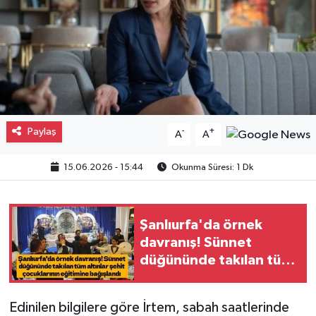
Gayrimenkul
Spor
Eğitim
Paylaş
-
+
A
A
15.06.2026 - 15:44
Okunma Süresi: 1 Dk
Şanlıurfa'da örnek
davranış! Sünnet
düğününde takılan tüm
altınlar şehit
çocuklarının eğitimine
Edinilen bilgilere göre İrtem, sabah saatlerinde
bağışlandı