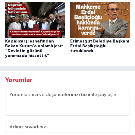
Kapalıçarşı esnafından
Etimesgut Belediye Başkanı
Bakan Kurum’a anlamlı jest:
Erdal Beşikçioğlu
“Devletin gücünü
tutuklandı
yanımızda hissettik”
Yorumlar