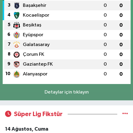
3
Başakşehir
0
0
4
Kocaelispor
0
0
5
Beşiktaş
0
0
6
Eyüpspor
0
0
7
Galatasaray
0
0
8
Çorum FK
0
0
9
Gaziantep FK
0
0
10
Alanyaspor
0
0
Detaylar için tıklayın
Süper Lig Fikstür
14 Ağustos, Cuma