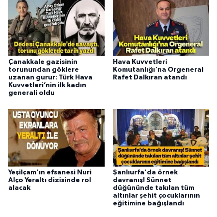
Çanakkale gazisinin
Hava Kuvvetleri
torunundan göklere
Komutanlığı'na Orgeneral
uzanan gurur: Türk Hava
Rafet Dalkıran atandı
Kuvvetleri’nin ilk kadın
generali oldu
Yeşilçam’ın efsanesi Nuri
Şanlıurfa'da örnek
Alço Yeraltı dizisinde rol
davranış! Sünnet
alacak
düğününde takılan tüm
altınlar şehit çocuklarının
eğitimine bağışlandı