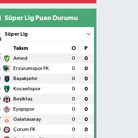
Süper Lig Puan Durumu
Süper Lig
#
Takım
O
P
1
Amed
0
0
2
Erzurumspor FK
0
0
3
Başakşehir
0
0
4
Kocaelispor
0
0
5
Beşiktaş
0
0
6
Eyüpspor
0
0
7
Galatasaray
0
0
8
Çorum FK
0
0