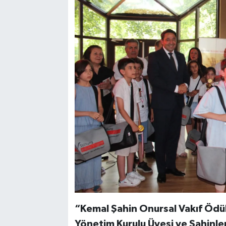
“Kemal Şahin Onursal Vakıf Ödü
Yönetim Kurulu Üyesi ve Şahinle