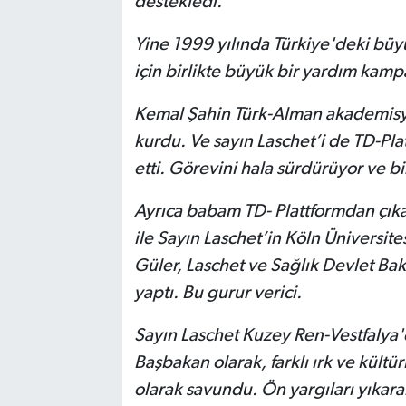
destekledi.
Yine 1999 yılında Türkiye'deki b
için birlikte büyük bir yardım kampa
Kemal Şahin Türk-Alman akademisye
kurdu. Ve sayın Laschet’i de TD-Pl
etti. Görevini hala sürdürüyor ve b
Ayrıca babam TD- Plattformdan çıka
ile Sayın Laschet’in Köln Üniversit
Güler, Laschet ve Sağlık Devlet Bak
yaptı. Bu gurur verici.
Sayın Laschet Kuzey Ren-Vestfalya'
Başbakan olarak, farklı ırk ve kültürle
olarak savundu. Ön yargıları yıka