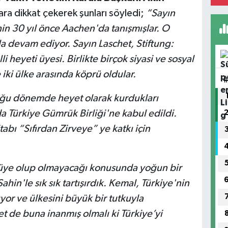
lara dikkat çekerek şunları söyledi;
“Sayın
n 30 yıl önce Aachen'da tanışmışlar. O
la devam ediyor. Sayın Laschet, Stiftung:
 heyeti üyesi. Birlikte birçok siyasi ve sosyal
iki ülke arasında köprü oldular.
uğu dönemde heyet olarak kurdukları
a Türkiye Gümrük Birliği'ne kabul edildi.
bı “Sıfırdan Zirveye” ye katkı için
m üye olup olmayacağı konusunda yoğun bir
in'le sık sık tartışırdık. Kemal, Türkiye'nin
or ve ülkesini büyük bir tutkuyla
et de buna inanmış olmalı ki Türkiye’yi