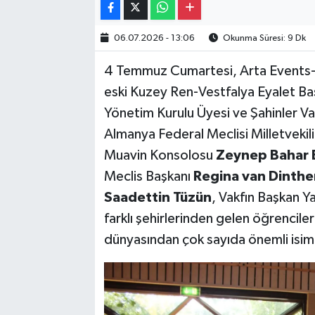
06.07.2026 - 13:06
Okunma Süresi: 9 Dk
4 Temmuz Cumartesi, Arta Events-
eski Kuzey Ren-Vestfalya Eyalet B
Yönetim Kurulu Üyesi ve Şahinler Va
Almanya Federal Meclisi Milletvekil
Muavin Konsolosu
Zeynep Bahar B
Meclis Başkanı
Regina van Dinthe
Saadettin Tüzün
, Vakfın Başkan Y
farklı şehirlerinden gelen öğrenciler 
dünyasından çok sayıda önemli isim