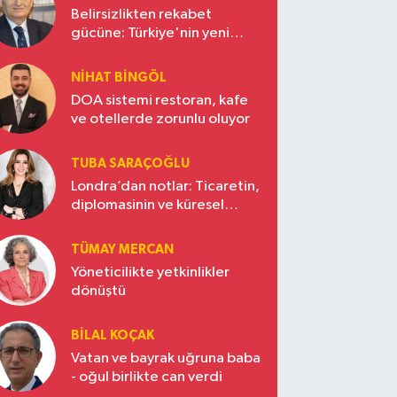
Belirsizlikten rekabet
gücüne: Türkiye'nin yeni
ekonomi vizyonu
NIHAT BINGÖL
DOA sistemi restoran, kafe
ve otellerde zorunlu oluyor
TUBA SARAÇOĞLU
Londra’dan notlar: Ticaretin,
diplomasinin ve küresel
vizyonun başkentinde
Türkiye’nin yükselen gücü
TÜMAY MERCAN
Yöneticilikte yetkinlikler
dönüştü
BILAL KOÇAK
Vatan ve bayrak uğruna baba
- oğul birlikte can verdi