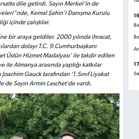
Ga
rsatta dile getirdi. Sayın Merkel’in de
veleri”nde, Kemal Şahin’i Danışma Kurulu
1
iği içinde çalıştılar.
Ba
e bir araya geldiler. 2000 yılında ihracat,
Be
kılardan dolayı T.C. 9.Cumhurbaşkanı
Am
t Üstün Hizmet Madalyası’ ile takdir edilen
1
e ile Almanya arasında yaptığı katkılar
oachim Gauck tarafından ‘1.Sınıf Liyakat
Sa
nde de Sayın Armin Laschet’de vardı.