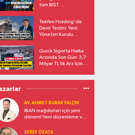
tüm BIST
endekslerinden
çıkarılıyor
Tekfen Holding'de
Devir Teslim: Yeni
Yönetim Kurulu
Başkanı Prof. Dr. Murat
Yalçıntaş Oldu!
Quick Sigorta Halka
Arzında Son Gün: 3,7
Milyar TL’lik Arz İçin
Talepler Bugün Sona
Eriyor
azarlar
AV. AHMET BURAK YALÇIN
IBAN mağdurları için yeni
dönem! Yeni düzenleme ve
ceza indirim oranları
ŞEREF ÖZATA