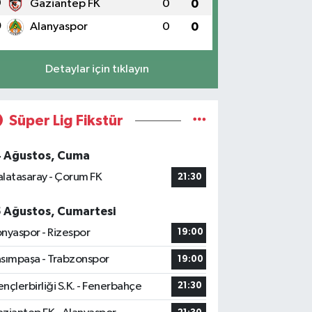
9
Gaziantep FK
0
0
0
Alanyaspor
0
0
Detaylar için tıklayın
Süper Lig Fikstür
4 Ağustos, Cuma
latasaray - Çorum FK
21:30
5 Ağustos, Cumartesi
nyaspor - Rizespor
19:00
sımpaşa - Trabzonspor
19:00
nçlerbirliği S.K. - Fenerbahçe
21:30