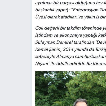
ayrılmaz bir parçası olduğunu her fı
başkanlık yaptığı “Entegrasyon Zir
Üyesi olarak atadılar. Ve yakın iş birl
Çok değerli bir takdim töreninde yin
istihdam ve ekonomiye yaptığı kat
Süleyman Demirel tarafından ‘Devle
Kemal Şahin, 2014 yılında da Türkiy
sebebiyle Almanya Cumhurbaşkanı J
Nişanı’ ile ödüllendirildi. Bu töre