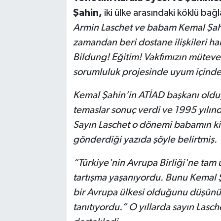
Şahin
,
iki ülke arasındaki köklü bağ
Armin Laschet ve babam Kemal Şahi
zamandan beri dostane ilişkileri ha
Bildung! Eğitim! Vakfımızın mütevelli
sorumluluk projesinde uyum içinde 
Kemal Şahin’in ATİAD başkanı old
temaslar sonuç verdi ve 1995 yılınd
Sayın Laschet o dönemi babamın kita
gönderdiği yazıda şöyle belirtmiş.
“Türkiye'nin Avrupa Birliği'ne ta
tartışma yaşanıyordu. Bunu Kemal Şah
bir Avrupa ülkesi olduğunu düşünüy
tanıtıyordu.” O yıllarda sayın Lasch