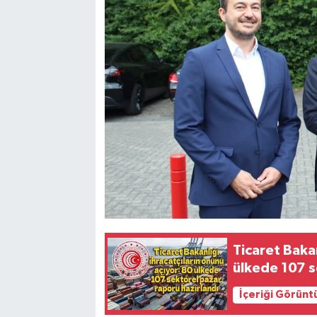
Ticaret Bakan
ülkede 107 s
İçeriği Görünt