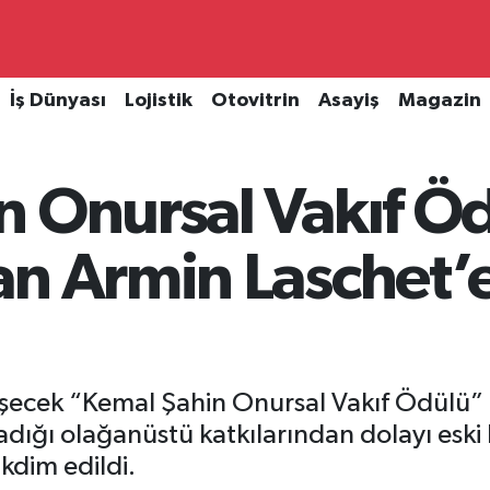
İş Dünyası
Lojistik
Otovitrin
Asayiş
Magazin
 Onursal Vakıf Öd
an Armin Laschet’
lleşecek “Kemal Şahin Onursal Vakıf Ödülü
dığı olağanüstü katkılarından dolayı eski
kdim edildi.