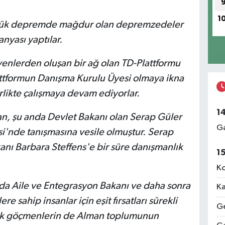
1
üyük depremde mağdur olan depremzedeler
nyası yaptılar.
nlerden oluşan bir ağ olan TD-Plattformu
attformun Danışma Kurulu Üyesi olmaya ikna
irlikte çalışmaya devam ediyorlar.
1
n, şu anda Devlet Bakanı olan Serap Güler
Ga
esi'nde tanışmasına vesile olmuştur. Serap
anı Barbara Steffens'e bir süre danışmanlık
1
Ko
da Aile ve Entegrasyon Bakanı ve daha sonra
Ka
re sahip insanlar için eşit fırsatları sürekli
Ge
rak göçmenlerin de Alman toplumunun