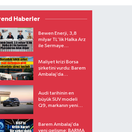
rend Haberler
Bewen Enerji, 3,8
milyar TL'lik Halka Arz
ile Sermaye
Piyasalarına Adım
Atıyor
Maliyet krizi Borsa
şirketini vurdu: Barem
Ambalaj’da
konkordato süreci
Audi tarihinin en
büyük SUV modeli
Q9, markanın yeni
amiral gemisi oluyor
Barem Ambalaj’da
yeni gelişme: BARMA