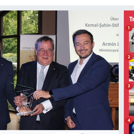
T
1
2
3
4