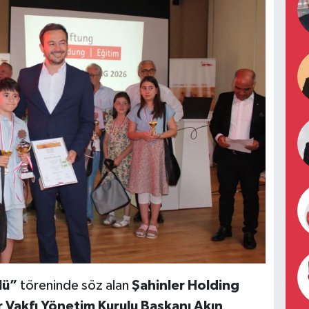
lü”
töreninde söz alan
Şahinler Holding
r Vakfı Yönetim Kurulu Başkanı Akın