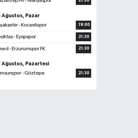
ziantep FK - Alanyaspor
21:30
6 Ağustos, Pazar
şakşehir - Kocaelispor
19:00
şiktaş - Eyüpspor
21:30
ed - Erzurumspor FK
21:30
7 Ağustos, Pazartesi
msunspor - Göztepe
21:30