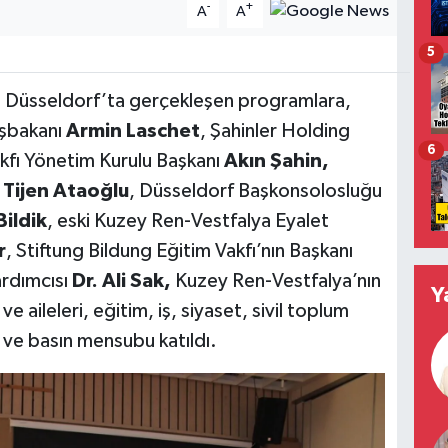
-
+
A
A
5
 Düsseldorf’ta gerçekleşen programlara,
aşbakanı
Armin Laschet
, Şahinler Holding
6
kfı Yönetim Kurulu Başkanı
Akın Şahin,
i
Tijen Ataoğlu
, Düsseldorf Başkonsolosluğu
ildik
, eski Kuzey Ren-Vestfalya Eyalet
r
, Stiftung Bildung Eğitim Vakfı’nın Başkanı
ardımcısı
Dr.
Ali Sak,
Kuzey Ren-Vestfalya’nın
Y
ve aileleri, eğitim, iş, siyaset, sivil toplum
 ve basın mensubu katıldı.