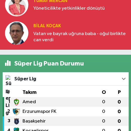
TÜMAY MERCAN
Yöneticilikte yetkinlikler dönüştü
BILAL KOÇAK
Vatan ve bayrak uğruna baba - oğul birlikte
can verdi
Süper Lig Puan Durumu
Süper Lig
#
Takım
O
P
1
Amed
0
0
2
Erzurumspor FK
0
0
3
Başakşehir
0
0
4
Kocaelispor
0
0