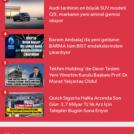
Audi tarihinin en büyük SUV modeli
Q9, markanın yeni amiral gemisi
oluyor
4
Barem Ambalaj’da yeni gelişme:
BARMA tüm BIST endekslerinden
çıkarılıyor
5
Tekfen Holding'de Devir Teslim:
Yeni Yönetim Kurulu Başkanı Prof. Dr.
Murat Yalçıntaş Oldu!
6
Quick Sigorta Halka Arzında Son
Gün: 3,7 Milyar TL’lik Arz İçin
Talepler Bugün Sona Eriyor