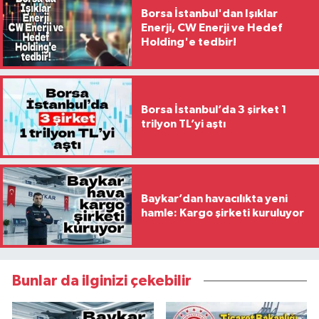
Borsa İstanbul'dan Işıklar
Enerji, CW Enerji ve Hedef
Holding'e tedbir!
Borsa İstanbul’da 3 şirket 1
trilyon TL’yi aştı
Baykar’dan havacılıkta yeni
hamle: Kargo şirketi kuruluyor
Bunlar da ilginizi çekebilir