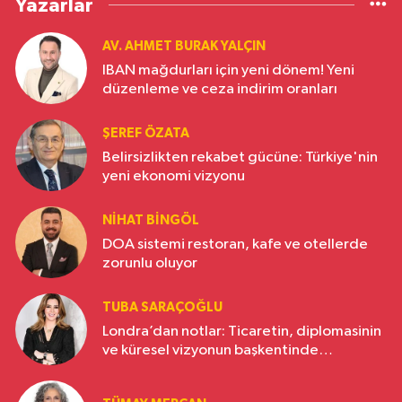
Yazarlar
AV. AHMET BURAK YALÇIN
IBAN mağdurları için yeni dönem! Yeni
düzenleme ve ceza indirim oranları
ŞEREF ÖZATA
Belirsizlikten rekabet gücüne: Türkiye'nin
yeni ekonomi vizyonu
NIHAT BINGÖL
DOA sistemi restoran, kafe ve otellerde
zorunlu oluyor
TUBA SARAÇOĞLU
Londra’dan notlar: Ticaretin, diplomasinin
ve küresel vizyonun başkentinde
Türkiye’nin yükselen gücü