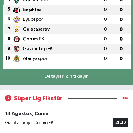
5
Beşiktaş
0
0
6
Eyüpspor
0
0
7
Galatasaray
0
0
8
Çorum FK
0
0
9
Gaziantep FK
0
0
10
Alanyaspor
0
0
Detaylar için tıklayın
Süper Lig Fikstür
14 Ağustos, Cuma
Galatasaray - Çorum FK
21:30