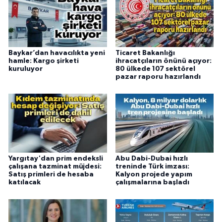
Baykar’dan havacılıkta yeni
Ticaret Bakanlığı
hamle: Kargo şirketi
ihracatçıların önünü açıyor:
kuruluyor
80 ülkede 107 sektörel
pazar raporu hazırlandı
Yargıtay'dan prim endeksli
Abu Dabi-Dubai hızlı
çalışana tazminat müjdesi:
treninde Türk imzası:
Satış primleri de hesaba
Kalyon projede yapım
katılacak
çalışmalarına başladı