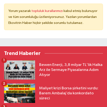
Yorum yazarak
topluluk kurallarımızı
kabul etmiş bulunuyor
ve tüm sorumluluğu üstleniyorsunuz. Yazılan yorumlardan
Ekovitrin Haber hiçbir şekilde sorumlu tutulamaz.
Trend Haberler
1
Bewen Enerji, 3,8 milyar TL'lik Halka
Arz ile Sermaye Piyasalarına Adım
Atıyor
2
Maliyet krizi Borsa şirketini vurdu:
Barem Ambalaj’da konkordato
süreci
3