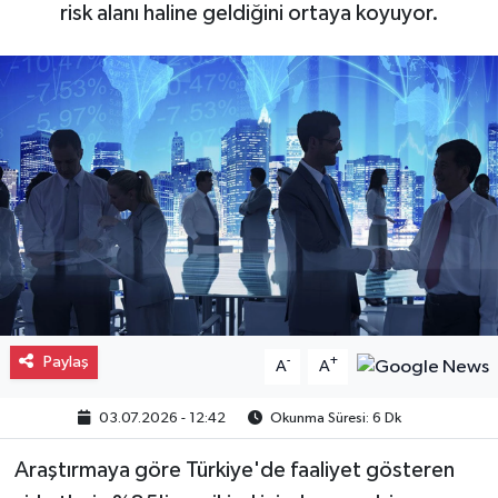
risk alanı haline geldiğini ortaya koyuyor.
Gayrimenkul
Spor
Eğitim
Paylaş
-
+
A
A
03.07.2026 - 12:42
Okunma Süresi: 6 Dk
Araştırmaya göre Türkiye'de faaliyet gösteren