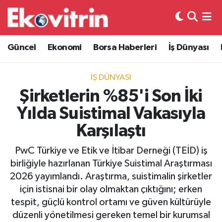
Güncel
Hava Durumu
Güncel
Ekonomi
Borsa Haberleri
İş Dünyası
Ekonomi
Trafik Durumu
İŞ DÜNYASI
Borsa Haberleri
Süper Lig Puan Durumu ve Fikstür
Şirketlerin %85'i Son İki
Yılda Suistimal Vakasıyla
İş Dünyası
Tüm Manşetler
Karşılaştı
Lojistik
Son Dakika Haberleri
PwC Türkiye ve Etik ve İtibar Derneği (TEİD) iş
birliğiyle hazırlanan Türkiye Suistimal Araştırması
Otovitrin
Haber Arşivi
2026 yayımlandı. Araştırma, suistimalin şirketler
için istisnai bir olay olmaktan çıktığını; erken
Asayiş
tespit, güçlü kontrol ortamı ve güven kültürüyle
düzenli yönetilmesi gereken temel bir kurumsal
Magazin