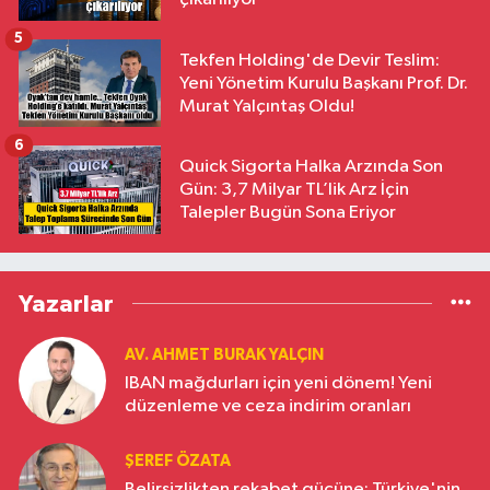
5
Tekfen Holding'de Devir Teslim:
Yeni Yönetim Kurulu Başkanı Prof. Dr.
Murat Yalçıntaş Oldu!
6
Quick Sigorta Halka Arzında Son
Gün: 3,7 Milyar TL’lik Arz İçin
Talepler Bugün Sona Eriyor
Yazarlar
AV. AHMET BURAK YALÇIN
IBAN mağdurları için yeni dönem! Yeni
düzenleme ve ceza indirim oranları
ŞEREF ÖZATA
Belirsizlikten rekabet gücüne: Türkiye'nin