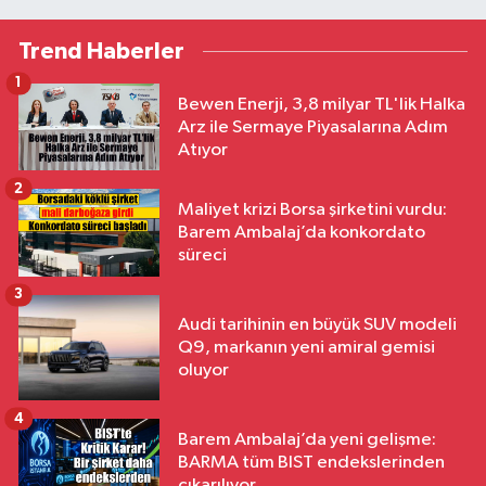
Trend Haberler
1
Bewen Enerji, 3,8 milyar TL'lik Halka
Arz ile Sermaye Piyasalarına Adım
Atıyor
2
Maliyet krizi Borsa şirketini vurdu:
Barem Ambalaj’da konkordato
süreci
3
Audi tarihinin en büyük SUV modeli
Q9, markanın yeni amiral gemisi
oluyor
4
Barem Ambalaj’da yeni gelişme:
BARMA tüm BIST endekslerinden
çıkarılıyor