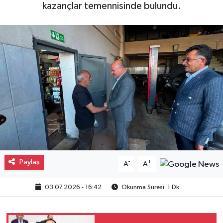
kazançlar temennisinde bulundu.
Gayrimenkul
Spor
Eğitim
Paylaş
-
+
A
A
03.07.2026 - 16:42
Okunma Süresi: 1 Dk