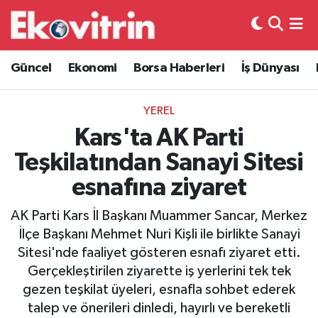
Güncel
Hava Durumu
Güncel
Ekonomi
Borsa Haberleri
İş Dünyası
Ekonomi
Trafik Durumu
YEREL
Borsa Haberleri
Süper Lig Puan Durumu ve Fikstür
Kars'ta AK Parti
Teşkilatından Sanayi Sitesi
İş Dünyası
Tüm Manşetler
esnafına ziyaret
Lojistik
Son Dakika Haberleri
AK Parti Kars İl Başkanı Muammer Sancar, Merkez
İlçe Başkanı Mehmet Nuri Kişli ile birlikte Sanayi
Otovitrin
Haber Arşivi
Sitesi'nde faaliyet gösteren esnafı ziyaret etti.
Gerçekleştirilen ziyarette iş yerlerini tek tek
Asayiş
gezen teşkilat üyeleri, esnafla sohbet ederek
talep ve önerileri dinledi, hayırlı ve bereketli
Magazin