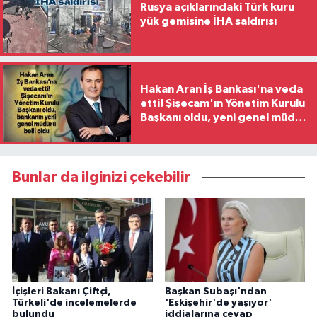
Rusya açıklarındaki Türk kuru
yük gemisine İHA saldırısı
Hakan Aran İş Bankası'na veda
etti! Şişecam'ın Yönetim Kurulu
Başkanı oldu, yeni genel müdür
belli oldu
Bunlar da ilginizi çekebilir
İçişleri Bakanı Çiftçi,
Başkan Subaşı'ndan
Türkeli'de incelemelerde
'Eskişehir'de yaşıyor'
bulundu
iddialarına cevap