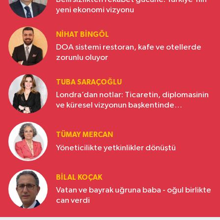
yeni ekonomi vizyonu
NIHAT BINGÖL
DOA sistemi restoran, kafe ve otellerde
zorunlu oluyor
TUBA SARAÇOĞLU
Londra’dan notlar: Ticaretin, diplomasinin
ve küresel vizyonun başkentinde
Türkiye’nin yükselen gücü
TÜMAY MERCAN
Yöneticilikte yetkinlikler dönüştü
BILAL KOÇAK
Vatan ve bayrak uğruna baba - oğul birlikte
can verdi