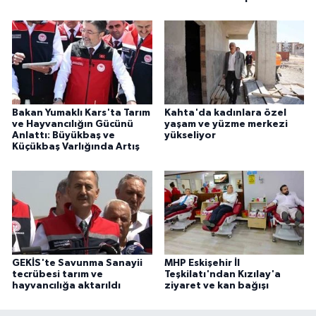
Bakan Yumaklı Kars'ta Tarım
Kahta'da kadınlara özel
ve Hayvancılığın Gücünü
yaşam ve yüzme merkezi
Anlattı: Büyükbaş ve
yükseliyor
Küçükbaş Varlığında Artış
GEKİS'te Savunma Sanayii
MHP Eskişehir İl
tecrübesi tarım ve
Teşkilatı'ndan Kızılay'a
hayvancılığa aktarıldı
ziyaret ve kan bağışı