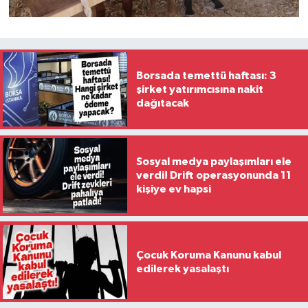
Borsada temettü haftası: 3
şirket yatırımcısına nakit
dağıtacak
Sosyal medya paylaşımları ele
verdi! Drift operasyonunda 11
kişiye ev hapsi
Çocuk Koruma Kanunu kabul
edilerek yasalaştı