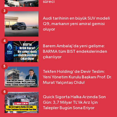
süreci
3
Audi tarihinin en büyük SUV modeli
Q9, markanın yeni amiral gemisi
oluyor
4
Barem Ambalaj’da yeni gelişme:
BARMA tüm BIST endekslerinden
çıkarılıyor
5
Tekfen Holding'de Devir Teslim:
Yeni Yönetim Kurulu Başkanı Prof. Dr.
Murat Yalçıntaş Oldu!
6
Quick Sigorta Halka Arzında Son
Gün: 3,7 Milyar TL’lik Arz İçin
Talepler Bugün Sona Eriyor