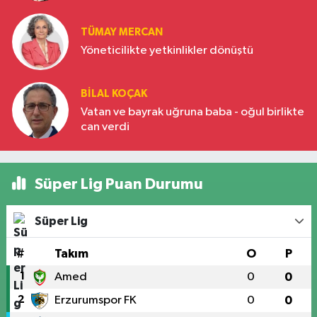
Türkiye’nin yükselen gücü
TÜMAY MERCAN
Yöneticilikte yetkinlikler dönüştü
BILAL KOÇAK
Vatan ve bayrak uğruna baba - oğul birlikte
can verdi
Süper Lig Puan Durumu
Süper Lig
#
Takım
O
P
1
Amed
0
0
2
Erzurumspor FK
0
0