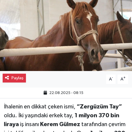
Gayrimenkul
Spor
Eğitim
Paylaş
-
+
A
A
22.08.2025 - 08:15
İhalenin en dikkat çeken ismi,
“Zergüzüm Tay”
oldu. İki yaşındaki erkek tay,
1 milyon 370 bin
liraya
iş insanı
Kerem Gülmez
tarafından çevrim