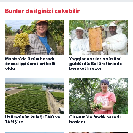
Bunlar da ilginizi çekebilir
Manisa’da üzüm hasadı
Yağışlar arıcıların yüzünü
öncesi işçi ücretleri belli
güldürdü: Bal üretiminde
oldu
bereketli sezon
Üzümcünün kulağı TMO ve
Giresun’da fındık hasadı
TARİŞ’te
başladı