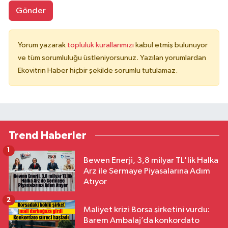
Gönder
Yorum yazarak
topluluk kurallarımızı
kabul etmiş bulunuyor
ve tüm sorumluluğu üstleniyorsunuz. Yazılan yorumlardan
Ekovitrin Haber hiçbir şekilde sorumlu tutulamaz.
Trend Haberler
1
Bewen Enerji, 3,8 milyar TL'lik Halka
Arz ile Sermaye Piyasalarına Adım
Atıyor
2
Maliyet krizi Borsa şirketini vurdu:
Barem Ambalaj’da konkordato