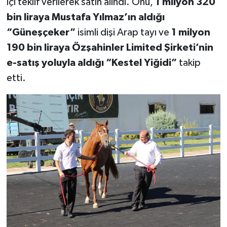
içi teklif verilerek satın alındı. Onu,
1 milyon 320
bin liraya Mustafa Yılmaz’ın aldığı
“Güneşçeker”
isimli dişi Arap tayı ve
1 milyon
190 bin liraya Özşahinler Limited Şirketi’nin
e-satış yoluyla aldığı “Kestel Yiğidi”
takip
etti.