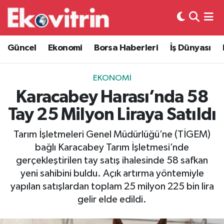
Güncel
Hava Durumu
Güncel
Ekonomi
Borsa Haberleri
İş Dünyası
Ekonomi
Trafik Durumu
EKONOMI
Borsa Haberleri
Süper Lig Puan Durumu ve Fikstür
Karacabey Harası’nda 58
Tay 25 Milyon Liraya Satıldı
İş Dünyası
Tüm Manşetler
Tarım İşletmeleri Genel Müdürlüğü’ne (TİGEM)
Lojistik
Son Dakika Haberleri
bağlı Karacabey Tarım İşletmesi’nde
gerçekleştirilen tay satış ihalesinde 58 safkan
Otovitrin
Haber Arşivi
yeni sahibini buldu. Açık artırma yöntemiyle
yapılan satışlardan toplam 25 milyon 225 bin lira
Asayiş
gelir elde edildi.
Magazin