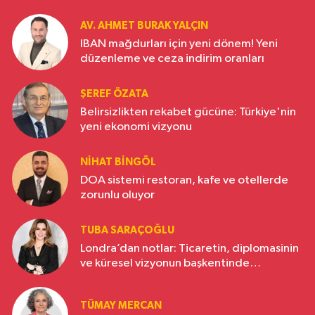
AV. AHMET BURAK YALÇIN
IBAN mağdurları için yeni dönem! Yeni
düzenleme ve ceza indirim oranları
ŞEREF ÖZATA
Belirsizlikten rekabet gücüne: Türkiye'nin
yeni ekonomi vizyonu
NIHAT BINGÖL
DOA sistemi restoran, kafe ve otellerde
zorunlu oluyor
TUBA SARAÇOĞLU
Londra’dan notlar: Ticaretin, diplomasinin
ve küresel vizyonun başkentinde
Türkiye’nin yükselen gücü
TÜMAY MERCAN