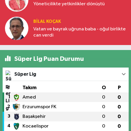
Yöneticilikte yetkinlikler dönüştü
BILAL KOÇAK
Vatan ve bayrak uğruna baba - oğul birlikte
can verdi
Süper Lig Puan Durumu
Süper Lig
#
Takım
O
P
1
Amed
0
0
2
Erzurumspor FK
0
0
3
Başakşehir
0
0
4
Kocaelispor
0
0