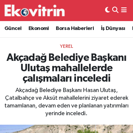
Güncel
Hava Durumu
Güncel
Ekonomi
Borsa Haberleri
İş Dünyası
Ekonomi
Trafik Durumu
YEREL
Borsa Haberleri
Süper Lig Puan Durumu ve Fikstür
Akçadağ Belediye Başkanı
Ulutaş mahallelerde
İş Dünyası
Tüm Manşetler
çalışmaları inceledi
Lojistik
Son Dakika Haberleri
Akçadağ Belediye Başkanı Hasan Ulutaş,
Çatalbahçe ve Aksüt mahallelerini ziyaret ederek
Otovitrin
Haber Arşivi
tamamlanan, devam eden ve planlanan yatırımları
yerinde inceledi.
Asayiş
Magazin