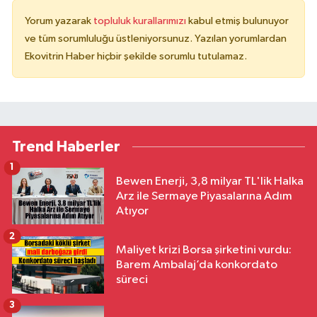
Yorum yazarak
topluluk kurallarımızı
kabul etmiş bulunuyor
ve tüm sorumluluğu üstleniyorsunuz. Yazılan yorumlardan
Ekovitrin Haber hiçbir şekilde sorumlu tutulamaz.
Trend Haberler
1
Bewen Enerji, 3,8 milyar TL'lik Halka
Arz ile Sermaye Piyasalarına Adım
Atıyor
2
Maliyet krizi Borsa şirketini vurdu:
Barem Ambalaj’da konkordato
süreci
3