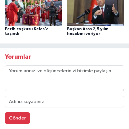
Fetih coşkusu Keles'e
Başkan Aras 2,5 yılın
taşındı
hesabını veriyor
Yorumlar
Gönder