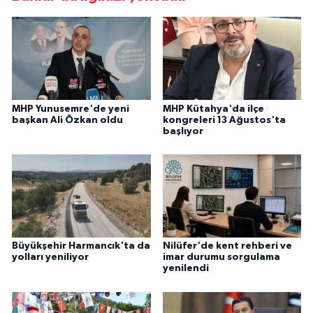
MHP Yunusemre'de yeni
MHP Kütahya'da ilçe
başkan Ali Özkan oldu
kongreleri 13 Ağustos'ta
başlıyor
Büyükşehir Harmancık'ta da
Nilüfer'de kent rehberi ve
yolları yeniliyor
imar durumu sorgulama
yenilendi