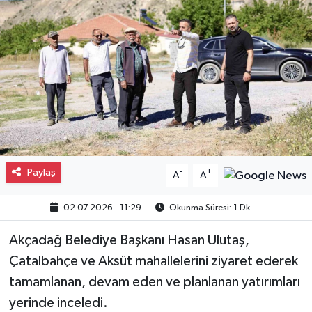
Gayrimenkul
Spor
Eğitim
Paylaş
-
+
A
A
02.07.2026 - 11:29
Okunma Süresi: 1 Dk
Akçadağ Belediye Başkanı Hasan Ulutaş,
Çatalbahçe ve Aksüt mahallelerini ziyaret ederek
tamamlanan, devam eden ve planlanan yatırımları
yerinde inceledi.