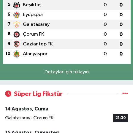
5
Beşiktaş
0
0
6
Eyüpspor
0
0
7
Galatasaray
0
0
8
Çorum FK
0
0
9
Gaziantep FK
0
0
10
Alanyaspor
0
0
Detaylar için tıklayın
Süper Lig Fikstür
14 Ağustos, Cuma
Galatasaray - Çorum FK
21:30
15 Ağustos, Cumartesi