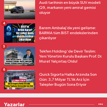
Audi tarihinin en büyük SUV modeli
Q9, markanın yeni amiral gemisi
oluyor
4
Barem Ambalaj’da yeni gelişme:
BARMA tüm BIST endekslerinden
çıkarılıyor
5
Tekfen Holding'de Devir Teslim:
Yeni Yönetim Kurulu Başkanı Prof. Dr.
Murat Yalçıntaş Oldu!
6
Quick Sigorta Halka Arzında Son
Gün: 3,7 Milyar TL’lik Arz İçin
Talepler Bugün Sona Eriyor
Yazarlar