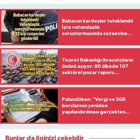
Babacan kardeşler tutuklandı!
İşte vatandaşlık
soruşturmasında cezaevine
gönderilen 32 isim
Ticaret Bakanlığı ihracatçıların
önünü açıyor: 80 ülkede 107
sektörel pazar raporu
hazırlandı
Palandöken: "Vergi ve SGK
borçlarının yeniden
yapılandırılması gerçekten
önemli bir fırsat"
Bunlar da ilginizi çekebilir