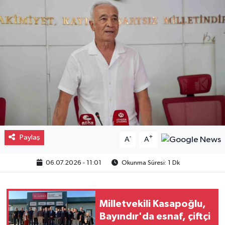
Gayrimenkul
Spor
Eğitim
Paylaş
-
+
A
A
06.07.2026 - 11:01
Okunma Süresi: 1 Dk
Milletvekili Kasapoğlu,
Bayındır'da esnaf, çiftçi