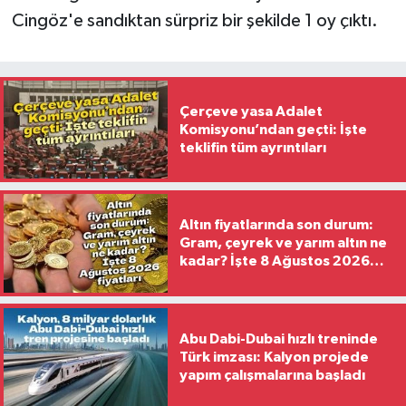
Cingöz'e sandıktan sürpriz bir şekilde 1 oy çıktı.
Çerçeve yasa Adalet
Komisyonu’ndan geçti: İşte
teklifin tüm ayrıntıları
Altın fiyatlarında son durum:
Gram, çeyrek ve yarım altın ne
kadar? İşte 8 Ağustos 2026
fiyatları
Abu Dabi-Dubai hızlı treninde
Türk imzası: Kalyon projede
yapım çalışmalarına başladı