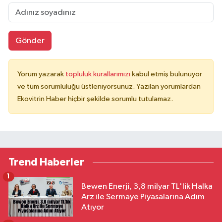
Gönder
Yorum yazarak
topluluk kurallarımızı
kabul etmiş bulunuyor
ve tüm sorumluluğu üstleniyorsunuz. Yazılan yorumlardan
Ekovitrin Haber hiçbir şekilde sorumlu tutulamaz.
Trend Haberler
1
Bewen Enerji, 3,8 milyar TL'lik Halka
Arz ile Sermaye Piyasalarına Adım
Atıyor