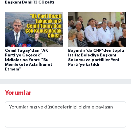
Başkanı Dahil 13 Gözaltı
Cemil Tugay’dan "AK
Bayındır'da CHP'den toplu
Parti’ye Geçecek"
istifa: Belediye Başkanı
İddialarına Yanıt: "Bu
Sakarsu ve partililer Yeni
Memlekete Asla İhanet
Parti'ye katıldı
Etmem"
Yorumlar