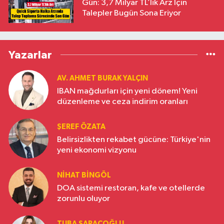
Gün: 3,7 Milyar TL’lik Arz İçin
Talepler Bugün Sona Eriyor
Yazarlar
AV. AHMET BURAK YALÇIN
IBAN mağdurları için yeni dönem! Yeni
düzenleme ve ceza indirim oranları
ŞEREF ÖZATA
Belirsizlikten rekabet gücüne: Türkiye'nin
yeni ekonomi vizyonu
NIHAT BINGÖL
DOA sistemi restoran, kafe ve otellerde
zorunlu oluyor
TUBA SARAÇOĞLU