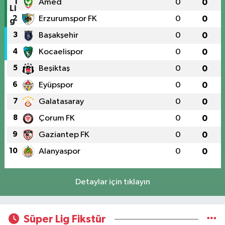
1
Amed
0
0
2
Erzurumspor FK
0
0
3
Başakşehir
0
0
4
Kocaelispor
0
0
5
Beşiktaş
0
0
6
Eyüpspor
0
0
7
Galatasaray
0
0
8
Çorum FK
0
0
9
Gaziantep FK
0
0
10
Alanyaspor
0
0
Detaylar için tıklayın
Süper Lig Fikstür