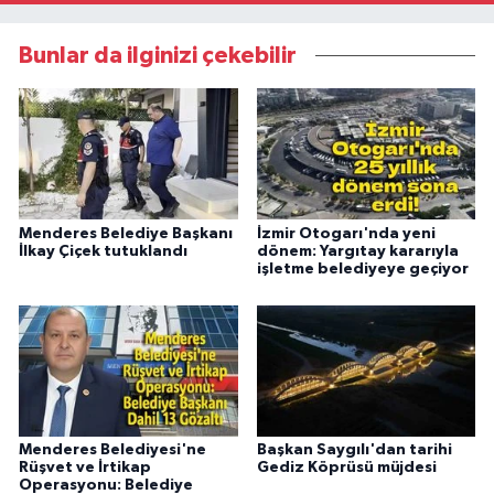
Bunlar da ilginizi çekebilir
Menderes Belediye Başkanı
İzmir Otogarı'nda yeni
İlkay Çiçek tutuklandı
dönem: Yargıtay kararıyla
işletme belediyeye geçiyor
Menderes Belediyesi'ne
Başkan Saygılı'dan tarihi
Rüşvet ve İrtikap
Gediz Köprüsü müjdesi
Operasyonu: Belediye