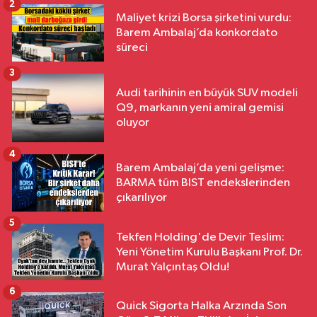
2
Maliyet krizi Borsa şirketini vurdu:
Barem Ambalaj’da konkordato
süreci
3
Audi tarihinin en büyük SUV modeli
Q9, markanın yeni amiral gemisi
oluyor
4
Barem Ambalaj’da yeni gelişme:
BARMA tüm BIST endekslerinden
çıkarılıyor
5
Tekfen Holding'de Devir Teslim:
Yeni Yönetim Kurulu Başkanı Prof. Dr.
Murat Yalçıntaş Oldu!
6
Quick Sigorta Halka Arzında Son