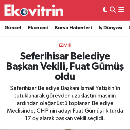
Güncel
Hava Durumu
Güncel
Ekonomi
Borsa Haberleri
İş Dünyası
Ekonomi
Trafik Durumu
İZMİR
Borsa Haberleri
Süper Lig Puan Durumu ve Fikstür
Seferihisar Belediye
Başkan Vekili, Fuat Gümüş
İş Dünyası
Tüm Manşetler
oldu
Lojistik
Son Dakika Haberleri
Seferihisar Belediye Başkanı İsmail Yetişkin'in
tutuklanarak görevden uzaklaştırılmasının
Otovitrin
Haber Arşivi
ardından olağanüstü toplanan Belediye
Meclisinde, CHP'nin adayı Fuat Gümüş ilk turda
Asayiş
17 oy alarak başkan vekili seçildi.
Magazin