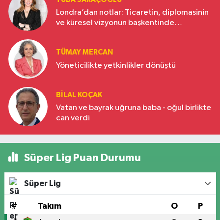
Londra’dan notlar: Ticaretin, diplomasinin
ve küresel vizyonun başkentinde
Türkiye’nin yükselen gücü
TÜMAY MERCAN
Yöneticilikte yetkinlikler dönüştü
BILAL KOÇAK
Vatan ve bayrak uğruna baba - oğul birlikte
can verdi
Süper Lig Puan Durumu
Süper Lig
#
Takım
O
P