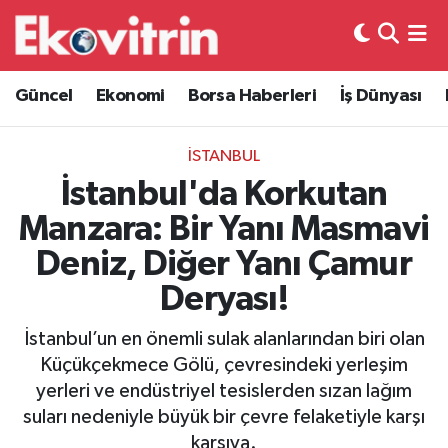
Güncel
Hava Durumu
Güncel
Ekonomi
Borsa Haberleri
İş Dünyası
Ekonomi
Trafik Durumu
İSTANBUL
Borsa Haberleri
Süper Lig Puan Durumu ve Fikstür
İstanbul'da Korkutan
Manzara: Bir Yanı Masmavi
İş Dünyası
Tüm Manşetler
Deniz, Diğer Yanı Çamur
Lojistik
Son Dakika Haberleri
Deryası!
Otovitrin
Haber Arşivi
İstanbul’un en önemli sulak alanlarından biri olan
Küçükçekmece Gölü, çevresindeki yerleşim
Asayiş
yerleri ve endüstriyel tesislerden sızan lağım
suları nedeniyle büyük bir çevre felaketiyle karşı
Magazin
karşıya.