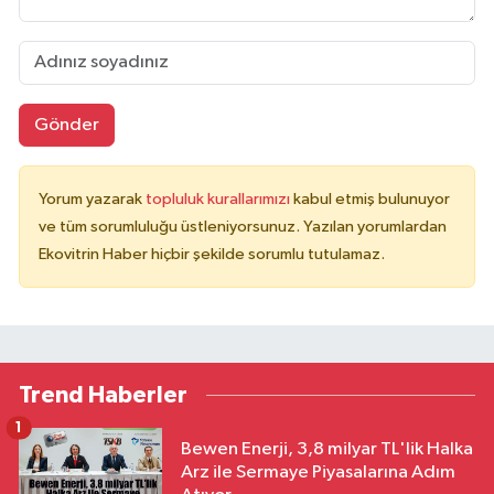
Gönder
Yorum yazarak
topluluk kurallarımızı
kabul etmiş bulunuyor
ve tüm sorumluluğu üstleniyorsunuz. Yazılan yorumlardan
Ekovitrin Haber hiçbir şekilde sorumlu tutulamaz.
Trend Haberler
1
Bewen Enerji, 3,8 milyar TL'lik Halka
Arz ile Sermaye Piyasalarına Adım