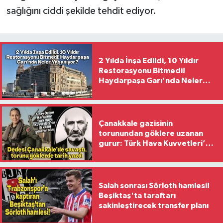
sağlığını ciddi şekilde tehdit ediyor.
2 Yılda İnşa Edildi, 10 Yıldır
Restorasyonu Bitmedi!
Haydarpaşa Garı'nda Neler
Yaşanıyor?
Çanakkale gazisinin
torunundan göklere uzanan
gurur: Türk Hava Kuvvetleri’nin
ilk kadın generali oldu
Salah sonrası Sörloth hamlesi!
Beşiktaş'ta taraftarı
sakinleştirecek transfer planı