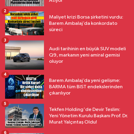
Atıyor
2
Maliyet krizi Borsa şirketini vurdu:
Barem Ambalaj’da konkordato
süreci
3
Audi tarihinin en büyük SUV modeli
Q9, markanın yeni amiral gemisi
oluyor
4
Barem Ambalaj’da yeni gelişme:
BARMA tüm BIST endekslerinden
çıkarılıyor
5
Tekfen Holding'de Devir Teslim:
Yeni Yönetim Kurulu Başkanı Prof. Dr.
Murat Yalçıntaş Oldu!
6