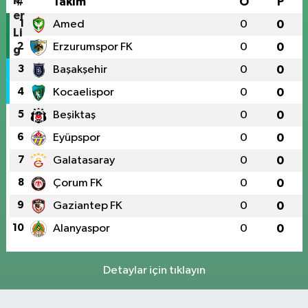
#
Takım
O
P
1
Amed
0
0
2
Erzurumspor FK
0
0
3
Başakşehir
0
0
4
Kocaelispor
0
0
5
Beşiktaş
0
0
6
Eyüpspor
0
0
7
Galatasaray
0
0
8
Çorum FK
0
0
9
Gaziantep FK
0
0
10
Alanyaspor
0
0
Detaylar için tıklayın