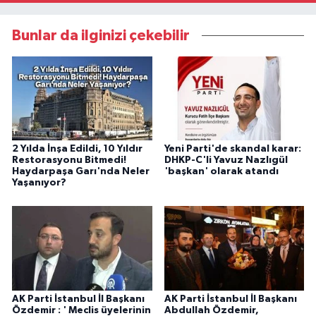
Bunlar da ilginizi çekebilir
2 Yılda İnşa Edildi, 10 Yıldır
Yeni Parti'de skandal karar:
Restorasyonu Bitmedi!
DHKP-C'li Yavuz Nazlıgül
Haydarpaşa Garı'nda Neler
'başkan' olarak atandı
Yaşanıyor?
AK Parti İstanbul İl Başkanı
AK Parti İstanbul İl Başkanı
Özdemir : ' Meclis üyelerinin
Abdullah Özdemir,