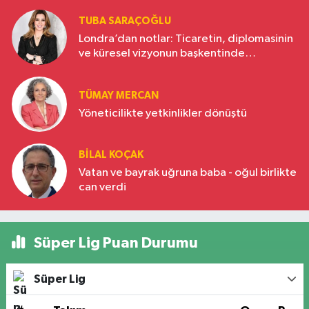
TUBA SARAÇOĞLU
Londra’dan notlar: Ticaretin, diplomasinin
ve küresel vizyonun başkentinde
Türkiye’nin yükselen gücü
TÜMAY MERCAN
Yöneticilikte yetkinlikler dönüştü
BILAL KOÇAK
Vatan ve bayrak uğruna baba - oğul birlikte
can verdi
Süper Lig Puan Durumu
Süper Lig