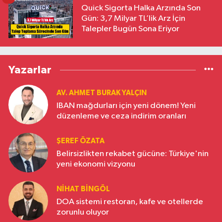
Quick Sigorta Halka Arzında Son
Gün: 3,7 Milyar TL’lik Arz İçin
Talepler Bugün Sona Eriyor
Yazarlar
AV. AHMET BURAK YALÇIN
IBAN mağdurları için yeni dönem! Yeni
düzenleme ve ceza indirim oranları
ŞEREF ÖZATA
Belirsizlikten rekabet gücüne: Türkiye'nin
yeni ekonomi vizyonu
NIHAT BINGÖL
DOA sistemi restoran, kafe ve otellerde
zorunlu oluyor