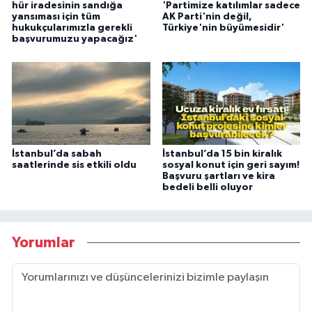
hür iradesinin sandığa
'Partimize katılımlar sadece
yansıması için tüm
AK Parti'nin değil,
hukukçularımızla gerekli
Türkiye'nin büyümesidir'
başvurumuzu yapacağız'
İstanbul’da sabah
İstanbul’da 15 bin kiralık
saatlerinde sis etkili oldu
sosyal konut için geri sayım!
Başvuru şartları ve kira
bedeli belli oluyor
Yorumlar