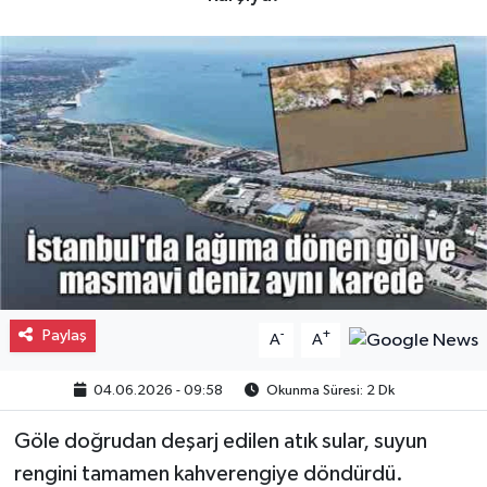
Gayrimenkul
Spor
Eğitim
Paylaş
-
+
A
A
04.06.2026 - 09:58
Okunma Süresi: 2 Dk
Göle doğrudan deşarj edilen atık sular, suyun
rengini tamamen kahverengiye döndürdü.