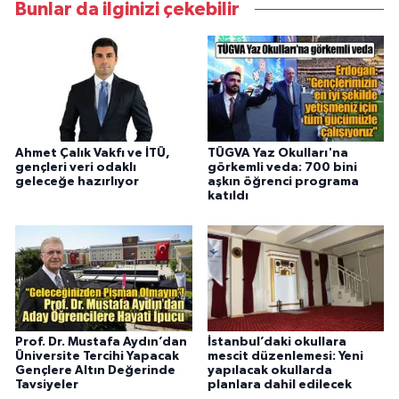
Bunlar da ilginizi çekebilir
Ahmet Çalık Vakfı ve İTÜ,
TÜGVA Yaz Okulları'na
gençleri veri odaklı
görkemli veda: 700 bini
geleceğe hazırlıyor
aşkın öğrenci programa
katıldı
Prof. Dr. Mustafa Aydın’dan
İstanbul’daki okullara
Üniversite Tercihi Yapacak
mescit düzenlemesi: Yeni
Gençlere Altın Değerinde
yapılacak okullarda
Tavsiyeler
planlara dahil edilecek