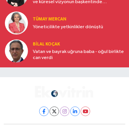
ve küresel vizyonun başkentinde
Türkiye’nin yükselen gücü
TÜMAY MERCAN
Yöneticilikte yetkinlikler dönüştü
BILAL KOÇAK
Vatan ve bayrak uğruna baba - oğul birlikte
can verdi