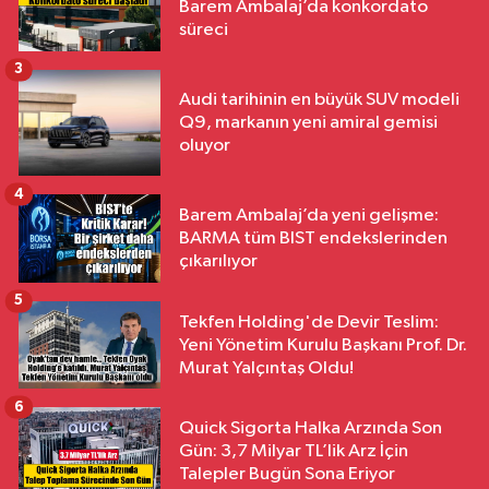
Barem Ambalaj’da konkordato
süreci
3
Audi tarihinin en büyük SUV modeli
Q9, markanın yeni amiral gemisi
oluyor
4
Barem Ambalaj’da yeni gelişme:
BARMA tüm BIST endekslerinden
çıkarılıyor
5
Tekfen Holding'de Devir Teslim:
Yeni Yönetim Kurulu Başkanı Prof. Dr.
Murat Yalçıntaş Oldu!
6
Quick Sigorta Halka Arzında Son
Gün: 3,7 Milyar TL’lik Arz İçin
Talepler Bugün Sona Eriyor