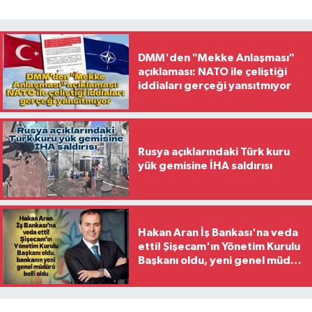
DMM'den "Mekke Anlaşması"
açıklaması: NATO ile çeliştiği
iddiaları gerçeği yansıtmıyor
Rusya açıklarındaki Türk kuru
yük gemisine İHA saldırısı
Hakan Aran İş Bankası'na veda
etti! Şişecam'ın Yönetim Kurulu
Başkanı oldu, yeni genel müdür
belli oldu