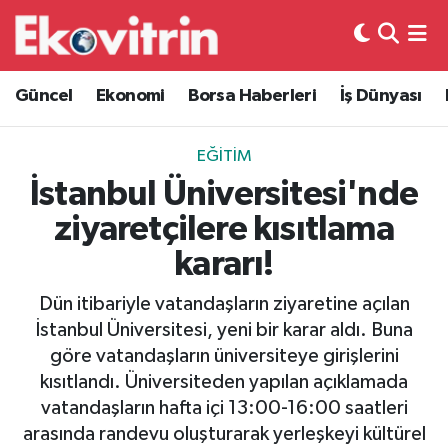
Güncel
Hava Durumu
Güncel
Ekonomi
Borsa Haberleri
İş Dünyası
Ekonomi
Trafik Durumu
EĞITIM
Borsa Haberleri
Süper Lig Puan Durumu ve Fikstür
İstanbul Üniversitesi'nde
ziyaretçilere kısıtlama
İş Dünyası
Tüm Manşetler
kararı!
Lojistik
Son Dakika Haberleri
Dün itibariyle vatandaşların ziyaretine açılan
İstanbul Üniversitesi, yeni bir karar aldı. Buna
Otovitrin
Haber Arşivi
göre vatandaşların üniversiteye girişlerini
kısıtlandı. Üniversiteden yapılan açıklamada
Asayiş
vatandaşların hafta içi 13:00-16:00 saatleri
arasında randevu oluşturarak yerleşkeyi kültürel
Magazin