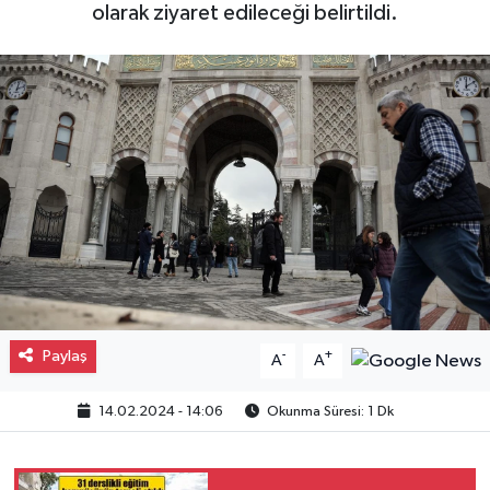
olarak ziyaret edileceği belirtildi.
Gayrimenkul
Spor
Eğitim
Paylaş
-
+
A
A
14.02.2024 - 14:06
Okunma Süresi: 1 Dk