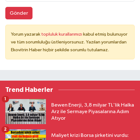
Gönder
Yorum yazarak
topluluk kurallarımızı
kabul etmiş bulunuyor
ve tüm sorumluluğu üstleniyorsunuz. Yazılan yorumlardan
Ekovitrin Haber hiçbir şekilde sorumlu tutulamaz.
Trend Haberler
1
Bewen Enerji, 3,8 milyar TL'lik Halka
Arz ile Sermaye Piyasalarına Adım
Atıyor
2
Maliyet krizi Borsa şirketini vurdu: