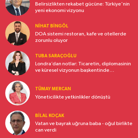
Belirsizlikten rekabet gücüne: Türkiye'nin
yeni ekonomi vizyonu
NIHAT BINGÖL
DOA sistemi restoran, kafe ve otellerde
zorunlu oluyor
TUBA SARAÇOĞLU
Londra’dan notlar: Ticaretin, diplomasinin
ve küresel vizyonun başkentinde
Türkiye’nin yükselen gücü
TÜMAY MERCAN
Yöneticilikte yetkinlikler dönüştü
BILAL KOÇAK
Vatan ve bayrak uğruna baba - oğul birlikte
can verdi