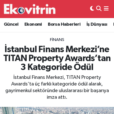
Güncel
Hava Durumu
Güncel
Ekonomi
Borsa Haberleri
İş Dünyası
Ekonomi
Trafik Durumu
FINANS
Borsa Haberleri
Süper Lig Puan Durumu ve Fikstür
İstanbul Finans Merkezi’ne
TITAN Property Awards’tan
İş Dünyası
Tüm Manşetler
3 Kategoride Ödül
Lojistik
Son Dakika Haberleri
İstanbul Finans Merkezi, TITAN Property
Awards’ta üç farklı kategoride ödül alarak,
Otovitrin
Haber Arşivi
gayrimenkul sektöründe uluslararası bir başarıya
imza attı.
Asayiş
Magazin