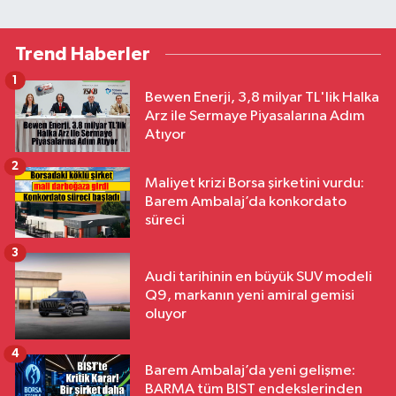
Trend Haberler
1
Bewen Enerji, 3,8 milyar TL'lik Halka
Arz ile Sermaye Piyasalarına Adım
Atıyor
2
Maliyet krizi Borsa şirketini vurdu:
Barem Ambalaj’da konkordato
süreci
3
Audi tarihinin en büyük SUV modeli
Q9, markanın yeni amiral gemisi
oluyor
4
Barem Ambalaj’da yeni gelişme:
BARMA tüm BIST endekslerinden