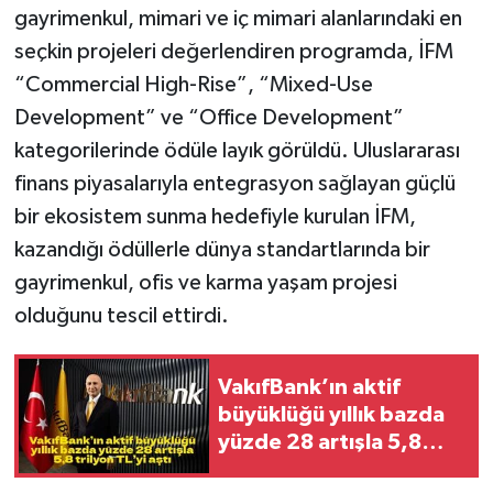
gayrimenkul, mimari ve iç mimari alanlarındaki en
seçkin projeleri değerlendiren programda, İFM
“Commercial High-Rise”, “Mixed-Use
Development” ve “Office Development”
kategorilerinde ödüle layık görüldü. Uluslararası
finans piyasalarıyla entegrasyon sağlayan güçlü
bir ekosistem sunma hedefiyle kurulan İFM,
kazandığı ödüllerle dünya standartlarında bir
gayrimenkul, ofis ve karma yaşam projesi
olduğunu tescil ettirdi.
VakıfBank’ın aktif
büyüklüğü yıllık bazda
yüzde 28 artışla 5,8
trilyon TL’yi aştı