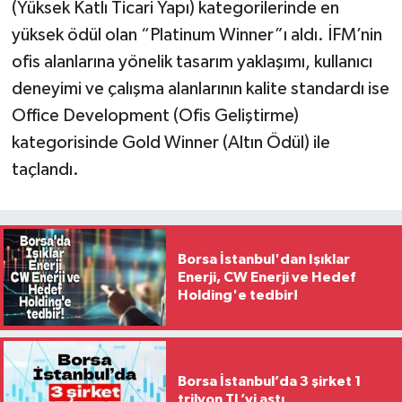
(Yüksek Katlı Ticari Yapı) kategorilerinde en
yüksek ödül olan “Platinum Winner”ı aldı. İFM’nin
ofis alanlarına yönelik tasarım yaklaşımı, kullanıcı
deneyimi ve çalışma alanlarının kalite standardı ise
Office Development (Ofis Geliştirme)
kategorisinde Gold Winner (Altın Ödül) ile
taçlandı.
Borsa İstanbul'dan Işıklar
Enerji, CW Enerji ve Hedef
Holding'e tedbir!
Borsa İstanbul’da 3 şirket 1
trilyon TL’yi aştı