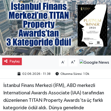
Gayrimenkul
Spor
Eğitim
Paylaş
-
+
A
A
02.06.2026 - 11:38
Okunma Süresi: 1 Dk
İstanbul Finans Merkezi (İFM), ABD merkezli
International Awards Associate (IAA) tarafından
düzenlenen TITAN Property Awards’ta üç farklı
kategoride ödül aldı. Dünya genelinde