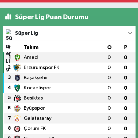
Süper Lig Puan Durumu
Süper Lig
#
Takım
O
P
1
Amed
0
0
2
Erzurumspor FK
0
0
3
Başakşehir
0
0
4
Kocaelispor
0
0
5
Beşiktaş
0
0
6
Eyüpspor
0
0
7
Galatasaray
0
0
8
Çorum FK
0
0