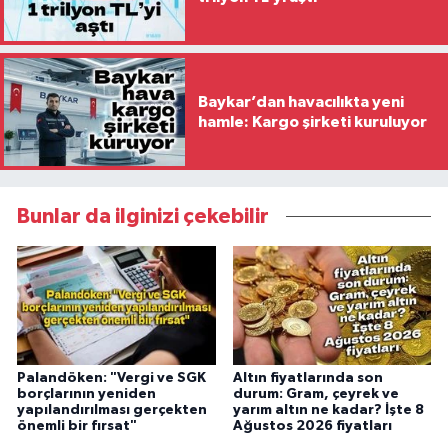
Baykar’dan havacılıkta yeni
hamle: Kargo şirketi kuruluyor
Bunlar da ilginizi çekebilir
Palandöken: "Vergi ve SGK
Altın fiyatlarında son
borçlarının yeniden
durum: Gram, çeyrek ve
yapılandırılması gerçekten
yarım altın ne kadar? İşte 8
önemli bir fırsat"
Ağustos 2026 fiyatları