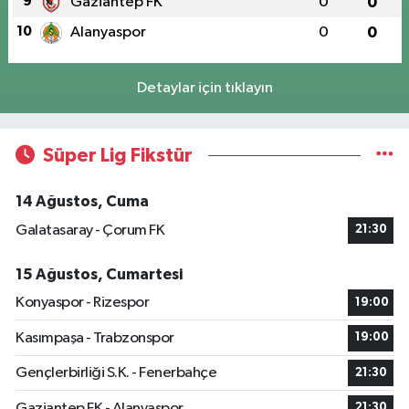
9
Gaziantep FK
0
0
10
Alanyaspor
0
0
Detaylar için tıklayın
Süper Lig Fikstür
14 Ağustos, Cuma
Galatasaray - Çorum FK
21:30
15 Ağustos, Cumartesi
Konyaspor - Rizespor
19:00
Kasımpaşa - Trabzonspor
19:00
Gençlerbirliği S.K. - Fenerbahçe
21:30
Gaziantep FK - Alanyaspor
21:30