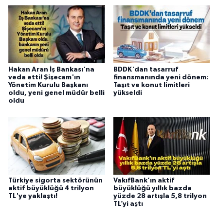
Hakan Aran İş Bankası'na
BDDK'dan tasarruf
veda etti! Şişecam'ın
finansmanında yeni dönem:
Yönetim Kurulu Başkanı
Taşıt ve konut limitleri
oldu, yeni genel müdür belli
yükseldi
oldu
Türkiye sigorta sektörünün
VakıfBank’ın aktif
aktif büyüklüğü 4 trilyon
büyüklüğü yıllık bazda
TL'ye yaklaştı!
yüzde 28 artışla 5,8 trilyon
TL’yi aştı