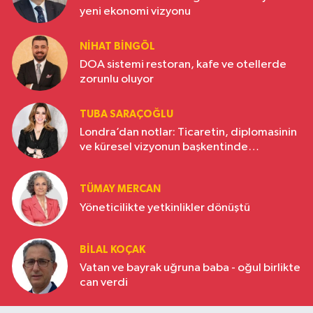
yeni ekonomi vizyonu
NIHAT BINGÖL
DOA sistemi restoran, kafe ve otellerde
zorunlu oluyor
TUBA SARAÇOĞLU
Londra’dan notlar: Ticaretin, diplomasinin
ve küresel vizyonun başkentinde
Türkiye’nin yükselen gücü
TÜMAY MERCAN
Yöneticilikte yetkinlikler dönüştü
BILAL KOÇAK
Vatan ve bayrak uğruna baba - oğul birlikte
can verdi