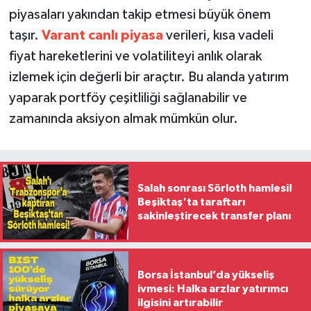
piyasaları yakından takip etmesi büyük önem
taşır.
Varant canlı piyasa
verileri, kısa vadeli
fiyat hareketlerini ve volatiliteyi anlık olarak
izlemek için değerli bir araçtır. Bu alanda yatırım
yaparak portföy çeşitliliği sağlanabilir ve
zamanında aksiyon almak mümkün olur.
Salah sonrası Sörloth hamlesi!
Beşiktaş'ta taraftarı
sakinleştirecek transfer planı
Borsa İstanbul’da yükseliş
ivmesi: Halka arzlar yatırımcı
ilgisini artırabilir