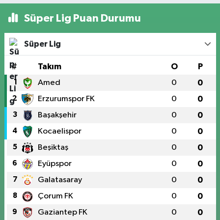
Süper Lig Puan Durumu
Süper Lig
#
Takım
O
P
1
Amed
0
0
2
Erzurumspor FK
0
0
3
Başakşehir
0
0
4
Kocaelispor
0
0
5
Beşiktaş
0
0
6
Eyüpspor
0
0
7
Galatasaray
0
0
8
Çorum FK
0
0
9
Gaziantep FK
0
0