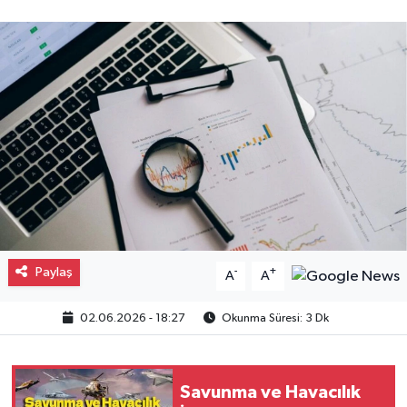
Gayrimenkul
Spor
Eğitim
Paylaş
-
+
A
A
02.06.2026 - 18:27
Okunma Süresi: 3 Dk
Savunma ve Havacılık