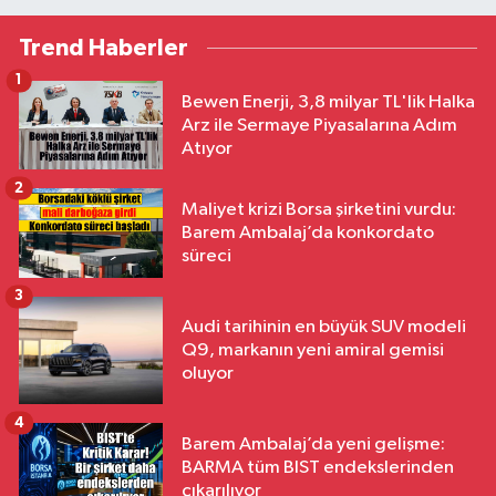
Trend Haberler
1
Bewen Enerji, 3,8 milyar TL'lik Halka
Arz ile Sermaye Piyasalarına Adım
Atıyor
2
Maliyet krizi Borsa şirketini vurdu:
Barem Ambalaj’da konkordato
süreci
3
Audi tarihinin en büyük SUV modeli
Q9, markanın yeni amiral gemisi
oluyor
4
Barem Ambalaj’da yeni gelişme:
BARMA tüm BIST endekslerinden
çıkarılıyor