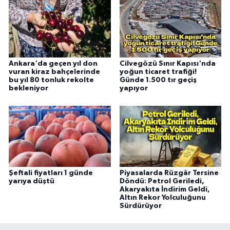
Ankara'da geçen yıl don
Cilvegözü Sınır Kapısı'nda
vuran kiraz bahçelerinde
yoğun ticaret trafiği!
bu yıl 80 tonluk rekolte
Günde 1.500 tır geçiş
bekleniyor
yapıyor
Şeftali fiyatları 1 günde
Piyasalarda Rüzgâr Tersine
yarıya düştü
Döndü: Petrol Geriledi,
Akaryakıta İndirim Geldi,
Altın Rekor Yolculuğunu
Sürdürüyor