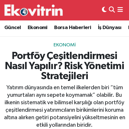
Güncel
Hava Durumu
Güncel
Ekonomi
Borsa Haberleri
İş Dünyası
Ekonomi
Trafik Durumu
EKONOMI
Borsa Haberleri
Süper Lig Puan Durumu ve Fikstür
Portföy Çeşitlendirmesi
Nasıl Yapılır? Risk Yönetimi
İş Dünyası
Tüm Manşetler
Stratejileri
Lojistik
Son Dakika Haberleri
Yatırım dünyasında en temel ilkelerden biri “tüm
yumurtaları aynı sepete koymamak” olabilir. Bu
Otovitrin
Haber Arşivi
ilkenin sistematik ve bilimsel karşılığı olan portföy
çeşitlendirmesi yatırımcıların birikimlerini koruma
Asayiş
altına alırken getiri potansiyelini yükseltmesinin en
etkili yollarından biridir.
Magazin