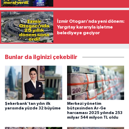
İzmir Otogarı'nda yeni dönem:
Yargıtay kararıyla işletme
belediyeye geçiyor
Bunlar da ilginizi çekebilir
Şekerbank'tan yılın ilk
Merkezi yönetim
yarısında yüzde 32 büyüme
bütçesinden Ar-Ge
harcaması 2025 yılında 253
milyar 544 milyon TL oldu