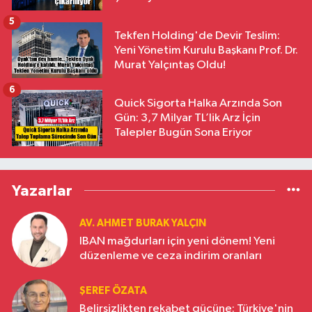
5
Tekfen Holding'de Devir Teslim:
Yeni Yönetim Kurulu Başkanı Prof. Dr.
Murat Yalçıntaş Oldu!
6
Quick Sigorta Halka Arzında Son
Gün: 3,7 Milyar TL’lik Arz İçin
Talepler Bugün Sona Eriyor
Yazarlar
AV. AHMET BURAK YALÇIN
IBAN mağdurları için yeni dönem! Yeni
düzenleme ve ceza indirim oranları
ŞEREF ÖZATA
Belirsizlikten rekabet gücüne: Türkiye'nin