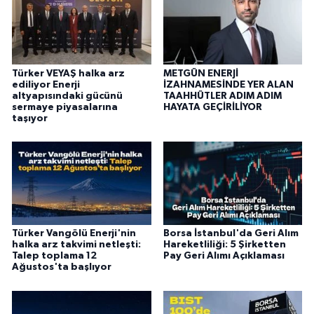
Türker VEYAŞ halka arz
METGÜN ENERJİ
ediliyor Enerji
İZAHNAMESİNDE YER ALAN
altyapısındaki gücünü
TAAHHÜTLER ADIM ADIM
sermaye piyasalarına
HAYATA GEÇİRİLİYOR
taşıyor
Türker Vangölü Enerji'nin
Borsa İstanbul'da Geri Alım
halka arz takvimi netleşti:
Hareketliliği: 5 Şirketten
Talep toplama 12
Pay Geri Alımı Açıklaması
Ağustos'ta başlıyor