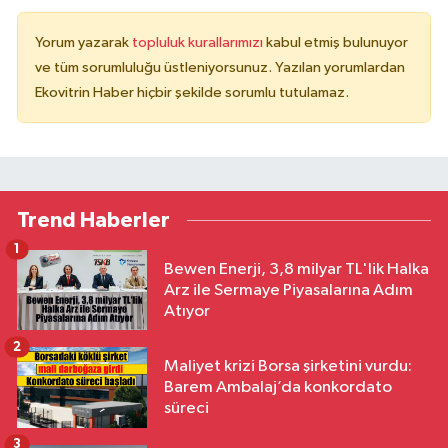
Yorum yazarak
topluluk kurallarımızı
kabul etmiş bulunuyor
ve tüm sorumluluğu üstleniyorsunuz. Yazılan yorumlardan
Ekovitrin Haber hiçbir şekilde sorumlu tutulamaz.
Trend Haberler
1
Bewen Enerji, 3,8 milyar TL'lik Halka
Arz ile Sermaye Piyasalarına Adım
Atıyor
2
Maliyet krizi Borsa şirketini vurdu:
Barem Ambalaj’da konkordato
süreci
3