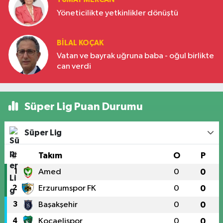
Yöneticilikte yetkinlikler dönüştü
BILAL KOÇAK
Vatan ve bayrak uğruna baba - oğul birlikte
can verdi
Süper Lig Puan Durumu
Süper Lig
#
Takım
O
P
1
Amed
0
0
2
Erzurumspor FK
0
0
3
Başakşehir
0
0
4
Kocaelispor
0
0