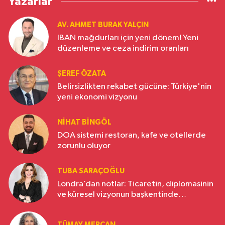
Yazarlar
AV. AHMET BURAK YALÇIN
IBAN mağdurları için yeni dönem! Yeni
düzenleme ve ceza indirim oranları
ŞEREF ÖZATA
Belirsizlikten rekabet gücüne: Türkiye'nin
yeni ekonomi vizyonu
NIHAT BINGÖL
DOA sistemi restoran, kafe ve otellerde
zorunlu oluyor
TUBA SARAÇOĞLU
Londra’dan notlar: Ticaretin, diplomasinin
ve küresel vizyonun başkentinde
Türkiye’nin yükselen gücü
TÜMAY MERCAN