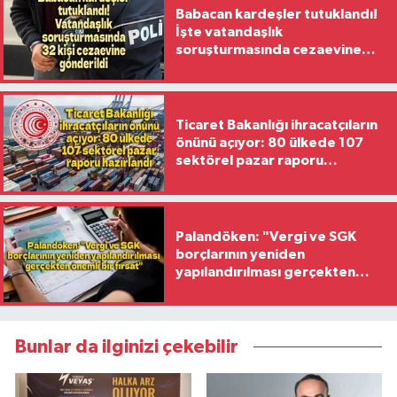
Babacan kardeşler tutuklandı!
İşte vatandaşlık
soruşturmasında cezaevine
gönderilen 32 isim
Ticaret Bakanlığı ihracatçıların
önünü açıyor: 80 ülkede 107
sektörel pazar raporu
hazırlandı
Palandöken: "Vergi ve SGK
borçlarının yeniden
yapılandırılması gerçekten
önemli bir fırsat"
Bunlar da ilginizi çekebilir