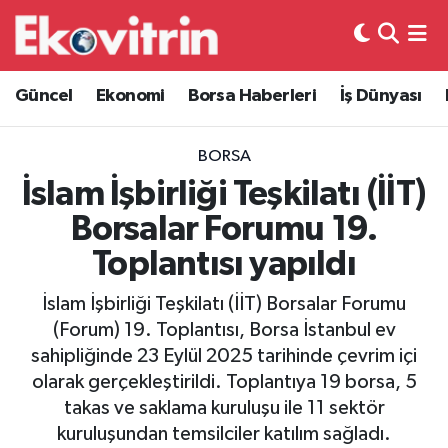
Güncel
Hava Durumu
Güncel
Ekonomi
Borsa Haberleri
İş Dünyası
Ekonomi
Trafik Durumu
BORSA
Borsa Haberleri
Süper Lig Puan Durumu ve Fikstür
İslam İşbirliği Teşkilatı (İİT)
Borsalar Forumu 19.
İş Dünyası
Tüm Manşetler
Toplantısı yapıldı
Lojistik
Son Dakika Haberleri
İslam İşbirliği Teşkilatı (İİT) Borsalar Forumu
(Forum) 19. Toplantısı, Borsa İstanbul ev
Otovitrin
Haber Arşivi
sahipliğinde 23 Eylül 2025 tarihinde çevrim içi
olarak gerçekleştirildi. Toplantıya 19 borsa, 5
Asayiş
takas ve saklama kuruluşu ile 11 sektör
kuruluşundan temsilciler katılım sağladı.
Magazin