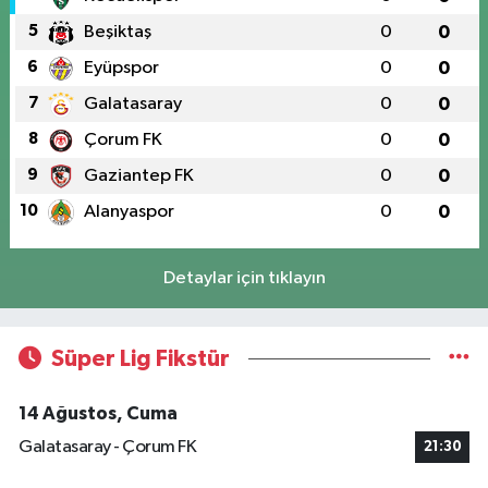
5
Beşiktaş
0
0
6
Eyüpspor
0
0
7
Galatasaray
0
0
8
Çorum FK
0
0
9
Gaziantep FK
0
0
10
Alanyaspor
0
0
Detaylar için tıklayın
Süper Lig Fikstür
14 Ağustos, Cuma
Galatasaray - Çorum FK
21:30