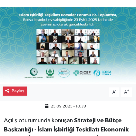
Gayrimenkul
Spor
Eğitim
Paylaş
-
+
A
A
25.09.2025 - 10:38
Açılış oturumunda konuşan
Strateji ve Bütçe
Başkanlığı
-
İslam İşbirliği Teşkilatı Ekonomik