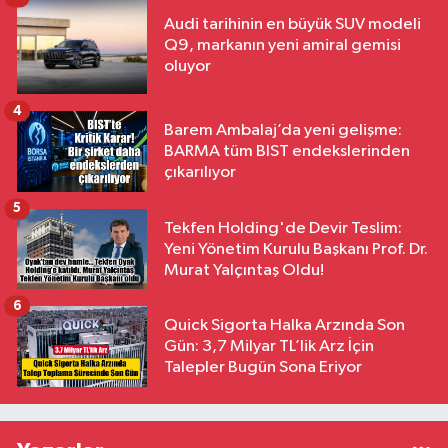
Audi tarihinin en büyük SUV modeli
Q9, markanın yeni amiral gemisi
oluyor
4
Barem Ambalaj’da yeni gelişme:
BARMA tüm BIST endekslerinden
çıkarılıyor
5
Tekfen Holding'de Devir Teslim:
Yeni Yönetim Kurulu Başkanı Prof. Dr.
Murat Yalçıntaş Oldu!
6
Quick Sigorta Halka Arzında Son
Gün: 3,7 Milyar TL’lik Arz İçin
Talepler Bugün Sona Eriyor