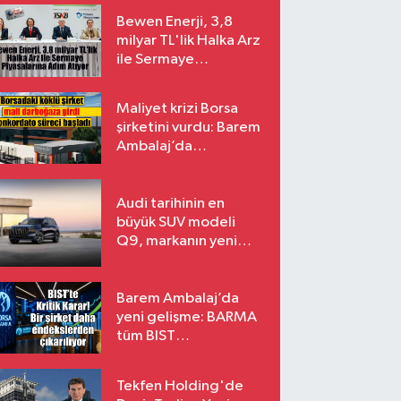
Bewen Enerji, 3,8
milyar TL'lik Halka Arz
ile Sermaye
Piyasalarına Adım
Atıyor
Maliyet krizi Borsa
şirketini vurdu: Barem
Ambalaj’da
konkordato süreci
Audi tarihinin en
büyük SUV modeli
Q9, markanın yeni
amiral gemisi oluyor
Barem Ambalaj’da
yeni gelişme: BARMA
tüm BIST
endekslerinden
çıkarılıyor
Tekfen Holding'de