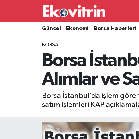
Güncel
Hava Durumu
Güncel
Ekonomi
Borsa Haberleri
Ekonomi
Trafik Durumu
BORSA
Borsa İstanb
Borsa Haberleri
Süper Lig Puan Durumu ve Fikstür
İş Dünyası
Tüm Manşetler
Alımlar ve S
Lojistik
Son Dakika Haberleri
Borsa İstanbul’da işlem gören 
Otovitrin
Haber Arşivi
satım işlemleri KAP açıklamal
Asayiş
Magazin