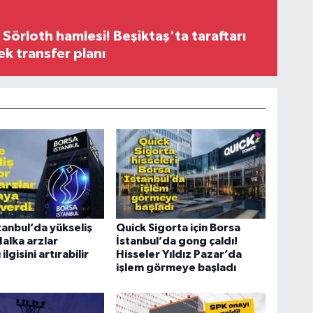
 Sörloth hamlesi! Beşiktaş'ta taraftarı
ek transfer planı
tanbul’da yükseliş
Quick Sigorta için Borsa
Halka arzlar
İstanbul’da gong çaldı!
ilgisini artırabilir
Hisseler Yıldız Pazar’da
işlem görmeye başladı