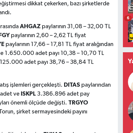
değiştirmesi dikkat çekerken, bazı şirketlerde
andı.
6
arasında
AHGAZ
paylarının 31,08 – 32,00 TL
FGY
paylarının 2,60 – 2,62 TL fiyat
YE
paylarının 17,66 – 17,81 TL fiyat aralığından
e 1.650.000 adet payı 10,38 – 10,70 TL
Y
 125.000 adet payı 38,76 – 38,84 TL
tış işlemleri gerçekleşti.
DITAS
paylarından
adet ve
ISKPL
3.386.896 adet pay
yları önemli ölçüde değişti.
TRGYO
Torun, şirket sermayesindeki payını