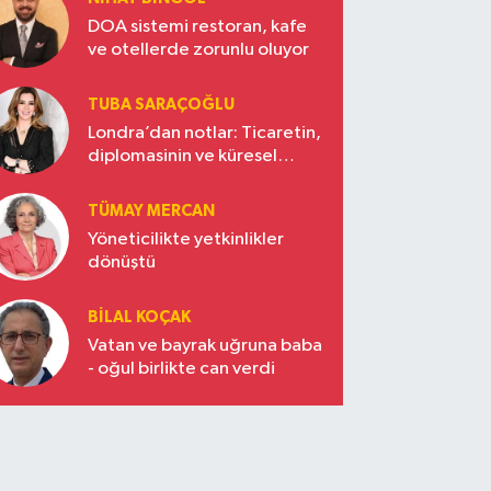
DOA sistemi restoran, kafe
ve otellerde zorunlu oluyor
TUBA SARAÇOĞLU
Londra’dan notlar: Ticaretin,
diplomasinin ve küresel
vizyonun başkentinde
Türkiye’nin yükselen gücü
TÜMAY MERCAN
Yöneticilikte yetkinlikler
dönüştü
BILAL KOÇAK
Vatan ve bayrak uğruna baba
- oğul birlikte can verdi