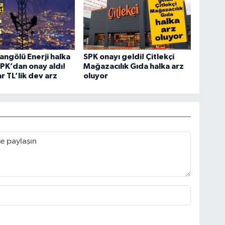
angölü Enerji halka
SPK onayı geldi! Çitlekçi
SPK’dan onay aldı!
Mağazacılık Gıda halka arz
r TL’lik dev arz
oluyor