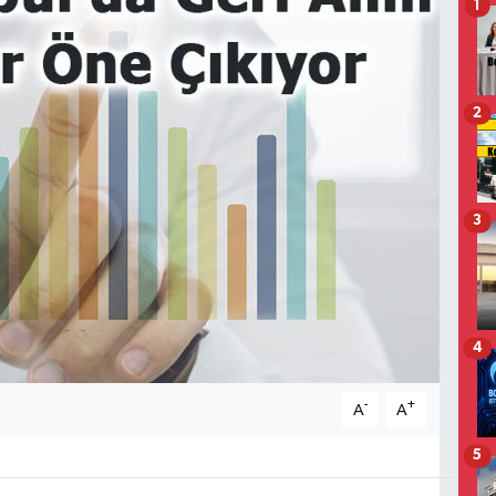
1
2
3
4
-
+
A
A
5