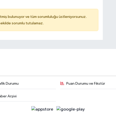
tmiş bulunuyor ve tüm sorumluluğu üstleniyorsunuz.
 şekilde sorumlu tutulamaz.
afik Durumu
Puan Durumu ve Fikstür
ber Arşivi