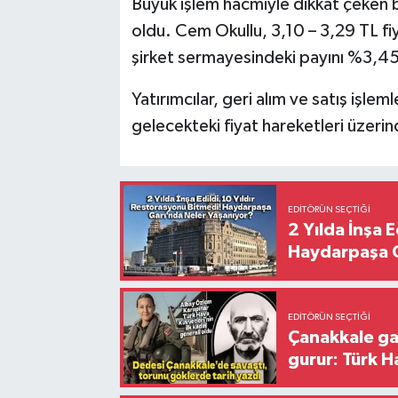
Büyük işlem hacmiyle dikkat çeken b
oldu. Cem Okullu, 3,10 – 3,29 TL fi
şirket sermayesindeki payını %3,4
Yatırımcılar, geri alım ve satış işlem
gelecekteki fiyat hareketleri üzerin
EDITÖRÜN SEÇTIĞI
2 Yılda İnşa 
Haydarpaşa G
EDITÖRÜN SEÇTIĞI
Çanakkale ga
gurur: Türk H