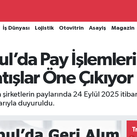
İş Dünyası
Lojistik
Otovitrin
Asayiş
Magazin
ul’da Pay İşlemleri
atışlar Öne Çıkıyor
şirketlerin paylarında 24 Eylül 2025 itibarı
arıyla duyuruldu.
T