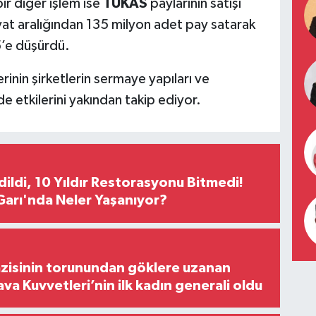
ir diğer işlem ise
TUKAS
paylarının satışı
yat aralığından 135 milyon adet pay satarak
5’e düşürdü.
lerinin şirketlerin sermaye yapıları ve
de etkilerini yakından takip ediyor.
Edildi, 10 Yıldır Restorasyonu Bitmedi!
arı'nda Neler Yaşanıyor?
zisinin torunundan göklere uzanan
ava Kuvvetleri’nin ilk kadın generali oldu