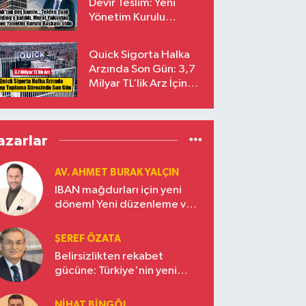
Devir Teslim: Yeni
Yönetim Kurulu
Başkanı Prof. Dr. Murat
Yalçıntaş Oldu!
Quick Sigorta Halka
Arzında Son Gün: 3,7
Milyar TL’lik Arz İçin
Talepler Bugün Sona
Eriyor
azarlar
AV. AHMET BURAK YALÇIN
IBAN mağdurları için yeni
dönem! Yeni düzenleme ve
ceza indirim oranları
ŞEREF ÖZATA
Belirsizlikten rekabet
gücüne: Türkiye'nin yeni
ekonomi vizyonu
NIHAT BINGÖL