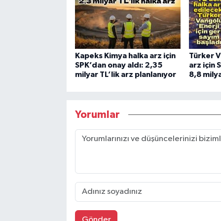
Kapeks Kimya halka arz için
Türker V
SPK’dan onay aldı: 2,35
arz için 
milyar TL’lik arz planlanıyor
8,8 milya
Yorumlar
Gönder