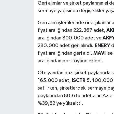
Geri alımlar ve şirket paylarının el 
sermaye yapısında değişiklikler yaş
Geri alım işlemlerinde öne çıkanlar 
fiyat aralığından 222.367 adet,
AK
aralığından 800.000 adet ve
AKF
280.000 adet geri alındı.
ENERY
d
fiyat aralığından geri aldı.
MAVI
ise
aralığından portföyüne ekledi.
Öte yandan bazı şirket paylarında sa
165.000 adet,
ISCTR
5.400.000 
satılırken, şirketlerdeki sermaye pa
paylarından 80.616 adet alan Aziz 
%39,62’ye yükseltti.