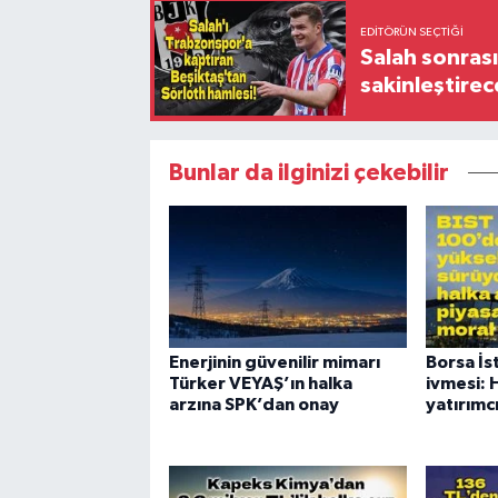
EDITÖRÜN SEÇTIĞI
Salah sonrası
sakinleştirec
Bunlar da ilginizi çekebilir
Enerjinin güvenilir mimarı
Borsa İs
Türker VEYAŞ’ın halka
ivmesi: 
arzına SPK’dan onay
yatırımcı 