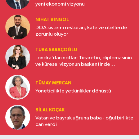
yeni ekonomi vizyonu
NIHAT BINGÖL
DOA sistemi restoran, kafe ve otellerde
zorunlu oluyor
TUBA SARAÇOĞLU
Londra’dan notlar: Ticaretin, diplomasinin
ve küresel vizyonun başkentinde
Türkiye’nin yükselen gücü
TÜMAY MERCAN
Yöneticilikte yetkinlikler dönüştü
BILAL KOÇAK
Vatan ve bayrak uğruna baba - oğul birlikte
can verdi