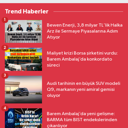
Trend Haberler
1
Bewen Enerji, 3,8 milyar TL'lik Halka
Arz ile Sermaye Piyasalarına Adım
Atıyor
2
Maliyet krizi Borsa şirketini vurdu:
Barem Ambalaj’da konkordato
süreci
3
Audi tarihinin en büyük SUV modeli
Q9, markanın yeni amiral gemisi
oluyor
4
Barem Ambalaj’da yeni gelişme:
BARMA tüm BIST endekslerinden
çıkarılıyor