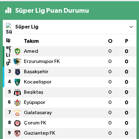
Süper Lig Puan Durumu
Süper Lig
#
Takım
O
P
1
Amed
0
0
2
Erzurumspor FK
0
0
3
Başakşehir
0
0
4
Kocaelispor
0
0
5
Beşiktaş
0
0
6
Eyüpspor
0
0
7
Galatasaray
0
0
8
Çorum FK
0
0
9
Gaziantep FK
0
0