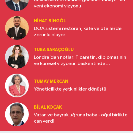
yeni ekonomi vizyonu
NIHAT BINGÖL
DOA sistemi restoran, kafe ve otellerde
zorunlu oluyor
TUBA SARAÇOĞLU
Londra’dan notlar: Ticaretin, diplomasinin
ve küresel vizyonun başkentinde
Türkiye’nin yükselen gücü
TÜMAY MERCAN
Yöneticilikte yetkinlikler dönüştü
BILAL KOÇAK
Vatan ve bayrak uğruna baba - oğul birlikte
can verdi