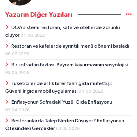
Yazarın Diğer Yazıları
DOA sistemi restoran, kafe ve otellerde zorunlu
oluyor
04.08.2026
Restoran ve kafelerde ayrıntılı menü dönemi başladı
06.07.2026
Bir sofradan fazlası: Bayram kavurmasının sosyolojisi
03.06.2026
Tüketiciler de artık birer fahri gıda müfettişi:
Güvenilir gıda mobil uygulaması
04.05.2026
Enflasyonun Sofradaki Yüzü: Gıda Enflasyonu
03.04.2026
Restoranlarda Talep Neden Düşüyor? Enflasyonun
Ötesindeki Gerçekler
03.03.2026