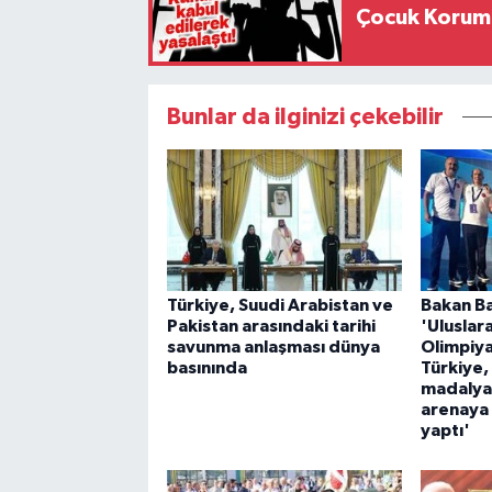
Çocuk Koruma
Bunlar da ilginizi çekebilir
Türkiye, Suudi Arabistan ve
Bakan Ba
Pakistan arasındaki tarihi
'Uluslar
savunma anlaşması dünya
Olimpiyat
basınında
Türkiye, 
madalya 
arenaya 
yaptı'