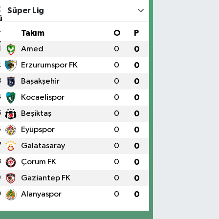
Süper Lig
#
Takım
O
P
1
Amed
0
0
2
Erzurumspor FK
0
0
3
Başakşehir
0
0
4
Kocaelispor
0
0
5
Beşiktaş
0
0
6
Eyüpspor
0
0
7
Galatasaray
0
0
8
Çorum FK
0
0
9
Gaziantep FK
0
0
0
Alanyaspor
0
0