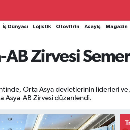
İş Dünyası
Lojistik
Otovitrin
Asayiş
Magazin
a-AB Zirvesi Seme
nde, Orta Asya devletlerinin liderleri ve 
Orta Asya-AB Zirvesi düzenlendi.
T