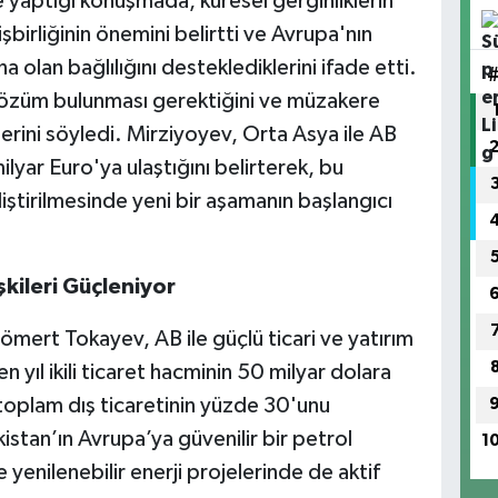
yaptığı konuşmada, küresel gerginliklerin
şbirliğinin önemini belirtti ve Avrupa'nın
a olan bağlılığını desteklediklerini ifade etti.
r çözüm bulunması gerektiğini ve müzakere
lerini söyledi. Mirziyoyev, Orta Asya ile AB
ilyar Euro'ya ulaştığını belirterek, bu
eliştirilmesinde yeni bir aşamanın başlangıcı
şkileri Güçleniyor
ert Tokayev, AB ile güçlü ticari ve yatırım
çen yıl ikili ticaret hacminin 50 milyar dolara
 toplam dış ticaretinin yüzde 30'unu
istan’ın Avrupa’ya güvenilir bir petrol
1
 yenilenebilir enerji projelerinde de aktif