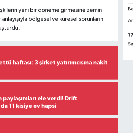
Be
lişkilerin yeni bir döneme girmesine zemin
rar anlayışıyla bölgesel ve küresel sorunların
Am
luşturdu.
1
Sa
tü haftası: 3 şirket yatırımcısına nakit
paylaşımları ele verdi! Drift
a 11 kişiye ev hapsi