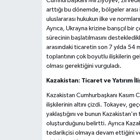
Cumhurbaşkanı Mirziyoyev, zirvede 
arttığı bu dönemde, bölgeler arası i
uluslararası hukukun ilke ve normların
Ayrıca, Ukrayna krizine barışçıl bi
sürecinin başlatılmasını destekledik
arasındaki ticaretin son 7 yılda 54 m
toplantının çok boyutlu ilişkilerin g
olması gerektiğini vurguladı.
Kazakistan: Ticaret ve Yatırım İli
Kazakistan Cumhurbaşkanı Kasım Cöm
ilişkilerinin altını çizdi. Tokayev, ge
yaklaştığını ve bunun Kazakistan'ın
oluşturduğunu belirtti. Ayrıca Kazak
tedarikçisi olmaya devam ettiğini ve