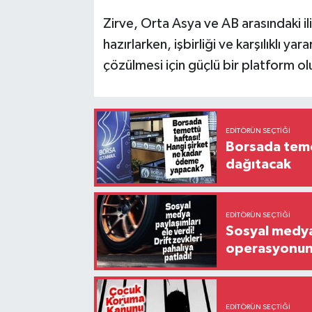
Zirve, Orta Asya ve AB arasındaki i
hazırlarken, işbirliği ve karşılıklı ya
çözülmesi için güçlü bir platform o
EDITÖRÜN SEÇTIĞI
Borsada temet
dağıtacak
EDITÖRÜN SEÇTIĞI
Sosyal medya 
operasyonund
EDITÖRÜN SEÇTIĞI