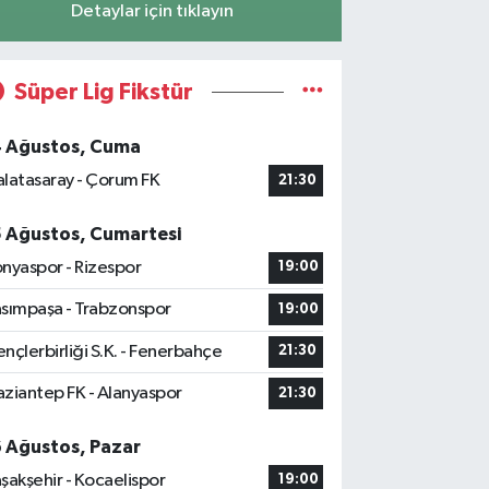
Detaylar için tıklayın
Süper Lig Fikstür
4 Ağustos, Cuma
latasaray - Çorum FK
21:30
5 Ağustos, Cumartesi
nyaspor - Rizespor
19:00
sımpaşa - Trabzonspor
19:00
nçlerbirliği S.K. - Fenerbahçe
21:30
ziantep FK - Alanyaspor
21:30
6 Ağustos, Pazar
şakşehir - Kocaelispor
19:00