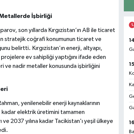
 Metallerde İşbirliği
rov, son yıllarda Kırgızistan’ın AB ile ticaret
nin stratejik coğrafi konumunun ticaret ve
1
unu belirtti. Kırgızistan’ın enerji, altyapı,
Ga
 projelere ev sahipliği yaptığını ifade eden
1
ri ve nadir metaller konusunda işbirliğini
Ko
Ka
eri
Ge
hman, yenilenebilir enerji kaynaklarının
Ga
 kadar elektrik üretimini tamamen
 ve 2037 yılına kadar Tacikistan'ı yeşil ülkeye
1
edi.
Ba