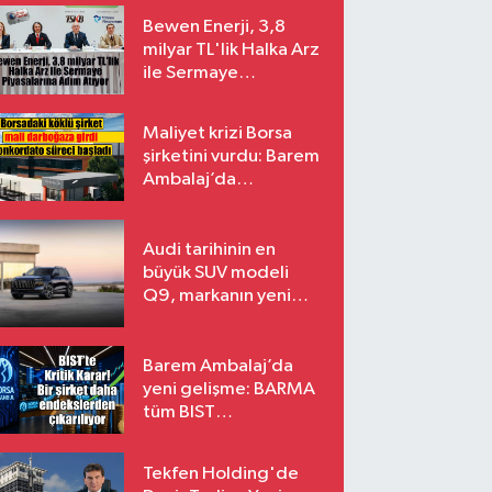
Bewen Enerji, 3,8
milyar TL'lik Halka Arz
ile Sermaye
Piyasalarına Adım
Atıyor
Maliyet krizi Borsa
şirketini vurdu: Barem
Ambalaj’da
konkordato süreci
Audi tarihinin en
büyük SUV modeli
Q9, markanın yeni
amiral gemisi oluyor
Barem Ambalaj’da
yeni gelişme: BARMA
tüm BIST
endekslerinden
çıkarılıyor
Tekfen Holding'de