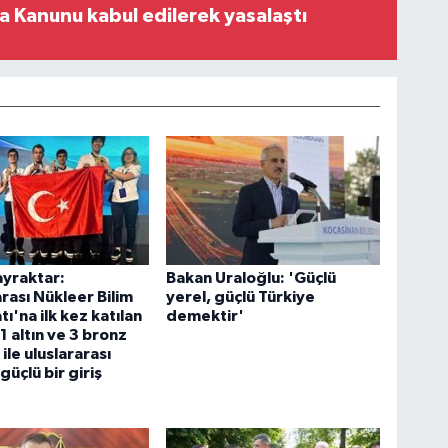
 Kanunu kabul edilerek yasalaştı
yraktar:
Bakan Uraloğlu: 'Güçlü
arası Nükleer Bilim
yerel, güçlü Türkiye
ı'na ilk kez katılan
demektir'
1 altın ve 3 bronz
ile uluslararası
güçlü bir giriş