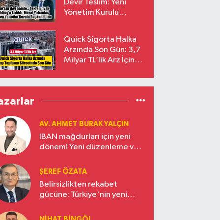
Devir Teslim: Yeni
Yönetim Kurulu
Başkanı Prof. Dr. Murat
Yalçıntaş Oldu!
Quick Sigorta Halka
Arzında Son Gün: 3,7
Milyar TL’lik Arz İçin
Talepler Bugün Sona
Eriyor
azarlar
AV. AHMET BURAK YALÇIN
IBAN mağdurları için yeni
dönem! Yeni düzenleme ve
ceza indirim oranları
ŞEREF ÖZATA
Belirsizlikten rekabet
gücüne: Türkiye'nin yeni
ekonomi vizyonu
NIHAT BINGÖL