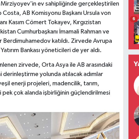
rziyoyev'in ev sahipliğinde gerçekleştirilen
o Costa, AB Komisyonu Başkanı Ursula von
6
nı Kasım Cömert Tokayev, Kırgızistan
ikistan Cumhurbaşkanı İmamali Rahman ve
r Berdimuhamedov katıldı. Zirvede Avrupa
Yatırım Bankası yöneticileri de yer aldı.
Y
lenen zirvede, Orta Asya ile AB arasındaki
ini derinleştirme yolunda atılacak adımlar
 yeşil enerji projeleri, madencilik, tarım,
bi pek çok alanda işbirliğinin güçlendirilmesi