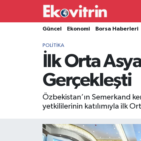
Güncel
Hava Durumu
Güncel
Ekonomi
Borsa Haberleri
Ekonomi
Trafik Durumu
POLITIKA
İlk Orta Asy
Borsa Haberleri
Süper Lig Puan Durumu ve Fikstür
İş Dünyası
Tüm Manşetler
Gerçekleşti
Lojistik
Son Dakika Haberleri
Özbekistan’ın Semerkand kenti
Otovitrin
Haber Arşivi
yetkililerinin katılımıyla ilk 
Asayiş
Magazin