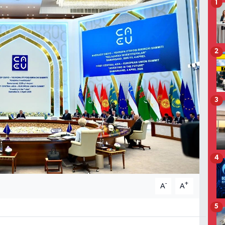
1
2
3
4
-
+
A
A
5