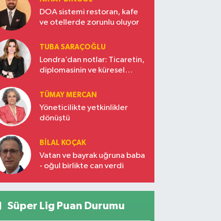
DOA sistemi restoran, kafe
ve otellerde zorunlu oluyor
TUBA SARAÇOĞLU
Londra’dan notlar: Ticaretin,
diplomasinin ve küresel
vizyonun başkentinde
Türkiye’nin yükselen gücü
TÜMAY MERCAN
Yöneticilikte yetkinlikler
dönüştü
BILAL KOÇAK
Vatan ve bayrak uğruna baba
- oğul birlikte can verdi
Süper Lig Puan Durumu