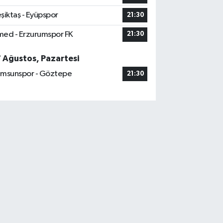
şiktaş - Eyüpspor
21:30
ed - Erzurumspor FK
21:30
7 Ağustos, Pazartesi
msunspor - Göztepe
21:30