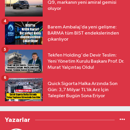
Q9, markanın yeni amiral gemisi
oluyor
4
Barem Ambalaj’da yeni gelişme:
BARMA tüm BIST endekslerinden
çıkarılıyor
5
Tekfen Holding'de Devir Teslim:
Yeni Yönetim Kurulu Başkanı Prof. Dr.
Murat Yalçıntaş Oldu!
6
Quick Sigorta Halka Arzında Son
Gün: 3,7 Milyar TL’lik Arz İçin
Talepler Bugün Sona Eriyor
Yazarlar