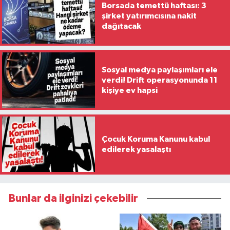
Borsada temettü haftası: 3
şirket yatırımcısına nakit
dağıtacak
Sosyal medya paylaşımları ele
verdi! Drift operasyonunda 11
kişiye ev hapsi
Çocuk Koruma Kanunu kabul
edilerek yasalaştı
Bunlar da ilginizi çekebilir