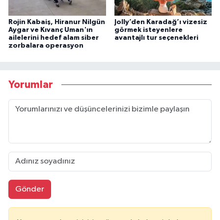
Rojin Kabaiş, Hiranur Nilgün
Jolly’den Karadağ’ı vizesiz
Aygar ve Kıvanç Uman'ın
görmek isteyenlere
ailelerini hedef alam siber
avantajlı tur seçenekleri
zorbalara operasyon
Yorumlar
Gönder