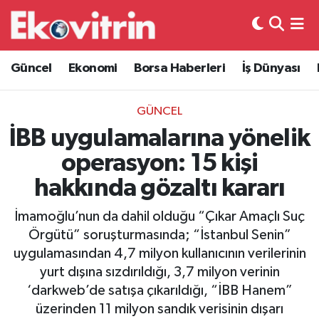
Güncel
Hava Durumu
Güncel
Ekonomi
Borsa Haberleri
İş Dünyası
Ekonomi
Trafik Durumu
GÜNCEL
Borsa Haberleri
Süper Lig Puan Durumu ve Fikstür
İBB uygulamalarına yönelik
operasyon: 15 kişi
İş Dünyası
Tüm Manşetler
hakkında gözaltı kararı
Lojistik
Son Dakika Haberleri
İmamoğlu’nun da dahil olduğu “Çıkar Amaçlı Suç
Örgütü” soruşturmasında; “İstanbul Senin”
Otovitrin
Haber Arşivi
uygulamasından 4,7 milyon kullanıcının verilerinin
yurt dışına sızdırıldığı, 3,7 milyon verinin
Asayiş
‘darkweb’de satışa çıkarıldığı, “İBB Hanem”
üzerinden 11 milyon sandık verisinin dışarı
Magazin