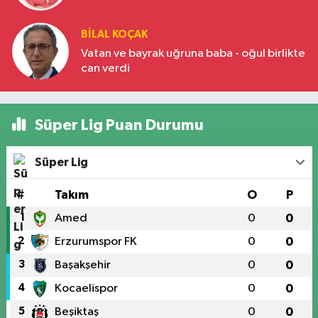
BILAL KOÇAK
Vatan ve bayrak uğruna baba - oğul birlikte
can verdi
Süper Lig Puan Durumu
Süper Lig
#
Takım
O
P
1
Amed
0
0
2
Erzurumspor FK
0
0
3
Başakşehir
0
0
4
Kocaelispor
0
0
5
Beşiktaş
0
0