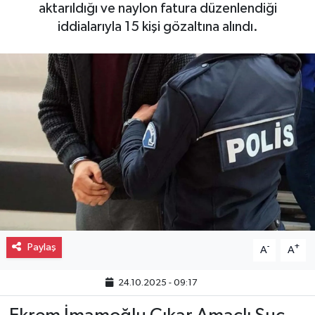
aktarıldığı ve naylon fatura düzenlendiği
Gayrimenkul
iddialarıyla 15 kişi gözaltına alındı.
Spor
Eğitim
Paylaş
-
+
A
A
24.10.2025 - 09:17