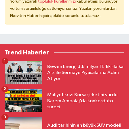
Yorum yazarak
topluluk kurallarımızı
kabul etmiş bulunuyor
ve tüm sorumluluğu üstleniyorsunuz. Yazılan yorumlardan
Ekovitrin Haber hiçbir şekilde sorumlu tutulamaz.
Trend Haberler
1
Bewen Enerji, 3,8 milyar TL'lik Halka
Arz ile Sermaye Piyasalarına Adım
Atıyor
2
Maliyet krizi Borsa şirketini vurdu:
Barem Ambalaj’da konkordato
süreci
3
Audi tarihinin en büyük SUV modeli