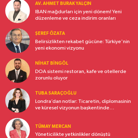
AV. AHMET BURAK YALÇIN
IBAN mağdurları için yeni dönem! Yeni
düzenleme ve ceza indirim oranları
ŞEREF ÖZATA
Belirsizlikten rekabet gücüne: Türkiye'nin
yeni ekonomi vizyonu
NIHAT BINGÖL
DOA sistemi restoran, kafe ve otellerde
zorunlu oluyor
TUBA SARAÇOĞLU
Londra’dan notlar: Ticaretin, diplomasinin
ve küresel vizyonun başkentinde
Türkiye’nin yükselen gücü
TÜMAY MERCAN
Yöneticilikte yetkinlikler dönüştü