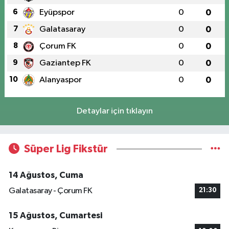
6
Eyüpspor
0
0
7
Galatasaray
0
0
8
Çorum FK
0
0
9
Gaziantep FK
0
0
10
Alanyaspor
0
0
Detaylar için tıklayın
Süper Lig Fikstür
14 Ağustos, Cuma
Galatasaray - Çorum FK
21:30
15 Ağustos, Cumartesi