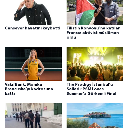
Cansever hayatını kaybetti
Filistin Konvoyu'na katılan
Fransız aktivist müslüman
oldu
VakıfBank, Monika
The Prodigy İstanbul’u
Brancuska’yı kadrosuna
Salladı: PSM Loves
kattı
Summer’a Görkemli Final