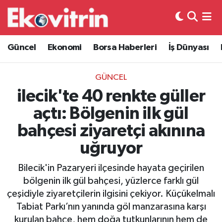
Güncel
Hava Durumu
Güncel
Ekonomi
Borsa Haberleri
İş Dünyası
Ekonomi
Trafik Durumu
GÜNCEL
Borsa Haberleri
Süper Lig Puan Durumu ve Fikstür
ilecik'te 40 renkte güller
açtı: Bölgenin ilk gül
İş Dünyası
Tüm Manşetler
bahçesi ziyaretçi akınına
Lojistik
Son Dakika Haberleri
uğruyor
Otovitrin
Haber Arşivi
Bilecik'in Pazaryeri ilçesinde hayata geçirilen
bölgenin ilk gül bahçesi, yüzlerce farklı gül
Asayiş
çeşidiyle ziyaretçilerin ilgisini çekiyor. Küçükelmalı
Tabiat Parkı’nın yanında göl manzarasına karşı
Magazin
kurulan bahçe, hem doğa tutkunlarının hem de