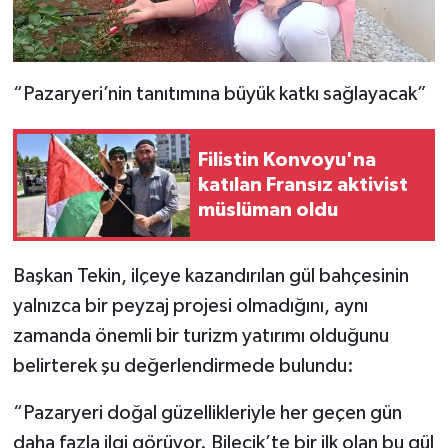
“Pazaryeri’nin tanıtımına büyük katkı sağlayacak”
Filistin Konvoyu'na
katılan Fransız aktivist
müslüman oldu
Başkan Tekin, ilçeye kazandırılan gül bahçesinin
yalnızca bir peyzaj projesi olmadığını, aynı
zamanda önemli bir turizm yatırımı olduğunu
belirterek şu değerlendirmede bulundu:
“Pazaryeri doğal güzellikleriyle her geçen gün
daha fazla ilgi görüyor. Bilecik’te bir ilk olan bu gül