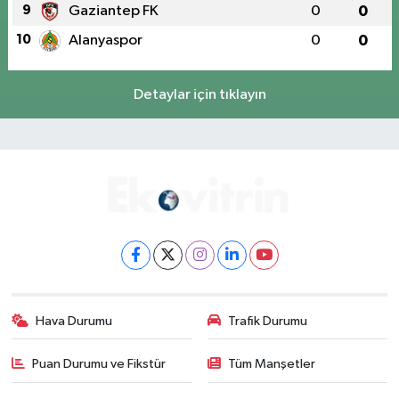
9
Gaziantep FK
0
0
10
Alanyaspor
0
0
Detaylar için tıklayın
Hava Durumu
Trafik Durumu
Puan Durumu ve Fikstür
Tüm Manşetler