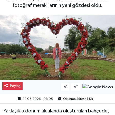
fotoğraf meraklılarının yeni gözdesi oldu.
Gayrimenkul
Spor
Eğitim
Paylaş
-
+
A
A
22.06.2026 - 08:05
Okunma Süresi: 1 Dk
Yaklaşık 5 dönümlük alanda oluşturulan bahçede,