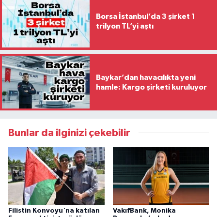
Borsa İstanbul’da 3 şirket 1
trilyon TL’yi aştı
Baykar’dan havacılıkta yeni
hamle: Kargo şirketi kuruluyor
Bunlar da ilginizi çekebilir
Filistin Konvoyu'na katılan
VakıfBank, Monika