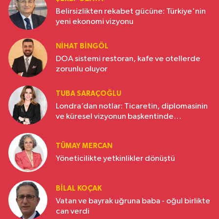
Belirsizlikten rekabet gücüne: Türkiye'nin
yeni ekonomi vizyonu
NIHAT BINGÖL
DOA sistemi restoran, kafe ve otellerde
zorunlu oluyor
TUBA SARAÇOĞLU
Londra’dan notlar: Ticaretin, diplomasinin
ve küresel vizyonun başkentinde
Türkiye’nin yükselen gücü
TÜMAY MERCAN
Yöneticilikte yetkinlikler dönüştü
BILAL KOÇAK
Vatan ve bayrak uğruna baba - oğul birlikte
can verdi