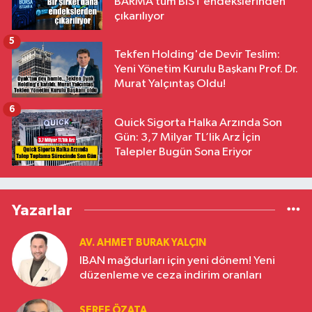
BARMA tüm BIST endekslerinden
çıkarılıyor
5
Tekfen Holding'de Devir Teslim:
Yeni Yönetim Kurulu Başkanı Prof. Dr.
Murat Yalçıntaş Oldu!
6
Quick Sigorta Halka Arzında Son
Gün: 3,7 Milyar TL’lik Arz İçin
Talepler Bugün Sona Eriyor
Yazarlar
AV. AHMET BURAK YALÇIN
IBAN mağdurları için yeni dönem! Yeni
düzenleme ve ceza indirim oranları
ŞEREF ÖZATA