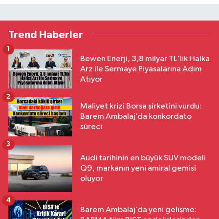
Trend Haberler
1
Bewen Enerji, 3,8 milyar TL'lik Halka
Arz ile Sermaye Piyasalarına Adım
Atıyor
2
Maliyet krizi Borsa şirketini vurdu:
Barem Ambalaj’da konkordato
süreci
3
Audi tarihinin en büyük SUV modeli
Q9, markanın yeni amiral gemisi
oluyor
4
Barem Ambalaj’da yeni gelişme: