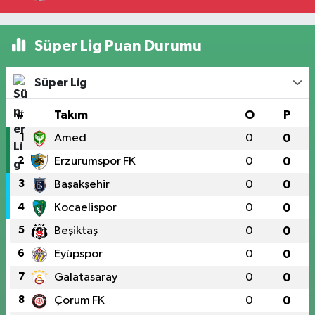
Süper Lig Puan Durumu
Süper Lig
#
Takım
O
P
1
Amed
0
0
2
Erzurumspor FK
0
0
3
Başakşehir
0
0
4
Kocaelispor
0
0
5
Beşiktaş
0
0
6
Eyüpspor
0
0
7
Galatasaray
0
0
8
Çorum FK
0
0