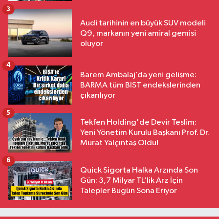
3
Audi tarihinin en büyük SUV modeli
Q9, markanın yeni amiral gemisi
oluyor
4
Barem Ambalaj’da yeni gelişme:
BARMA tüm BIST endekslerinden
çıkarılıyor
5
Tekfen Holding'de Devir Teslim:
Yeni Yönetim Kurulu Başkanı Prof. Dr.
Murat Yalçıntaş Oldu!
6
Quick Sigorta Halka Arzında Son
Gün: 3,7 Milyar TL’lik Arz İçin
Talepler Bugün Sona Eriyor