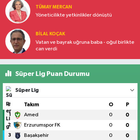
TÜMAY MERCAN
Yöneticilikte yetkinlikler dönüştü
BILAL KOÇAK
Vatan ve bayrak uğruna baba - oğul birlikte
can verdi
Süper Lig Puan Durumu
Süper Lig
#
Takım
O
P
1
Amed
0
0
2
Erzurumspor FK
0
0
3
Başakşehir
0
0