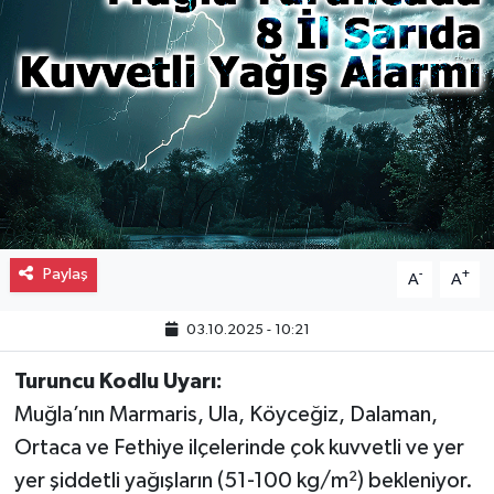
Gayrimenkul
Spor
Eğitim
Paylaş
-
+
A
A
03.10.2025 - 10:21
Turuncu Kodlu Uyarı:
Muğla’nın Marmaris, Ula, Köyceğiz, Dalaman,
Ortaca ve Fethiye ilçelerinde çok kuvvetli ve yer
yer şiddetli yağışların (51-100 kg/m²) bekleniyor.