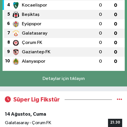
4
Kocaelispor
0
0
5
Beşiktaş
0
0
6
Eyüpspor
0
0
7
Galatasaray
0
0
8
Çorum FK
0
0
9
Gaziantep FK
0
0
10
Alanyaspor
0
0
Detaylar için tıklayın
Süper Lig Fikstür
14 Ağustos, Cuma
Galatasaray - Çorum FK
21:30