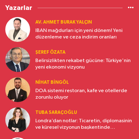
Yazarlar
AV. AHMET BURAK YALÇIN
IBAN mağdurları için yeni dönem! Yeni
düzenleme ve ceza indirim oranları
ŞEREF ÖZATA
Belirsizlikten rekabet gücüne: Türkiye'nin
yeni ekonomi vizyonu
NIHAT BINGÖL
DOA sistemi restoran, kafe ve otellerde
zorunlu oluyor
TUBA SARAÇOĞLU
Londra’dan notlar: Ticaretin, diplomasinin
ve küresel vizyonun başkentinde
Türkiye’nin yükselen gücü