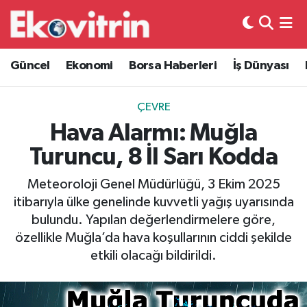
Güncel
Hava Durumu
Güncel
Ekonomi
Borsa Haberleri
İş Dünyası
Ekonomi
Trafik Durumu
ÇEVRE
Borsa Haberleri
Süper Lig Puan Durumu ve Fikstür
Hava Alarmı: Muğla
Turuncu, 8 İl Sarı Kodda
İş Dünyası
Tüm Manşetler
Meteoroloji Genel Müdürlüğü, 3 Ekim 2025
Lojistik
Son Dakika Haberleri
itibarıyla ülke genelinde kuvvetli yağış uyarısında
bulundu. Yapılan değerlendirmelere göre,
Otovitrin
Haber Arşivi
özellikle Muğla’da hava koşullarının ciddi şekilde
etkili olacağı bildirildi.
Asayiş
Magazin