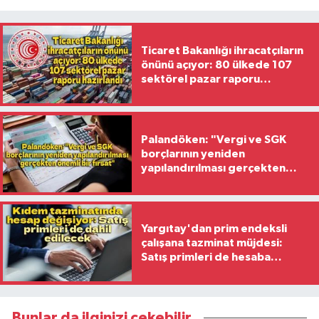
Ticaret Bakanlığı ihracatçıların
önünü açıyor: 80 ülkede 107
sektörel pazar raporu
hazırlandı
Palandöken: "Vergi ve SGK
borçlarının yeniden
yapılandırılması gerçekten
önemli bir fırsat"
Yargıtay'dan prim endeksli
çalışana tazminat müjdesi:
Satış primleri de hesaba
katılacak
Bunlar da ilginizi çekebilir