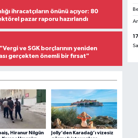
Be
lığı ihracatçıların önünü açıyor: 80
ektörel pazar raporu hazırlandı
Am
1
Sa
"Vergi ve SGK borçlarının yeniden
ası gerçekten önemli bir fırsat"
baiş, Hiranur Nilgün
Jolly’den Karadağ’ı vizesiz