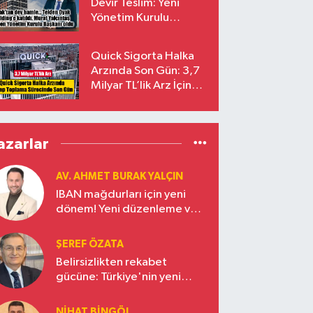
Devir Teslim: Yeni
Yönetim Kurulu
Başkanı Prof. Dr. Murat
Yalçıntaş Oldu!
Quick Sigorta Halka
Arzında Son Gün: 3,7
Milyar TL’lik Arz İçin
Talepler Bugün Sona
Eriyor
azarlar
AV. AHMET BURAK YALÇIN
IBAN mağdurları için yeni
dönem! Yeni düzenleme ve
ceza indirim oranları
ŞEREF ÖZATA
Belirsizlikten rekabet
gücüne: Türkiye'nin yeni
ekonomi vizyonu
NIHAT BINGÖL