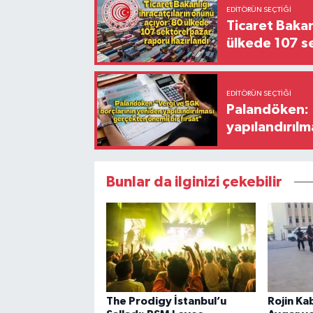
EDITÖRÜN SEÇTIĞI
Ticaret Bakan
ülkede 107 s
EDITÖRÜN SEÇTIĞI
Palandöken: 
yapılandırılm
Bunlar da ilginizi çekebilir
The Prodigy İstanbul’u
Rojin Ka