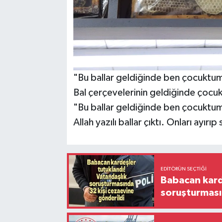
"Bu ballar geldiğinde ben çocuktu
Bal çerçevelerinin geldiğinde çocu
"Bu ballar geldiğinde ben çocuktum. B
Allah yazılı ballar çıktı. Onları ayır
EDITÖRÜN SEÇTIĞI
Babacan karde
soruşturması