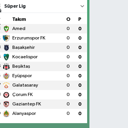
Süper Lig
#
Takım
O
P
1
Amed
0
0
2
Erzurumspor FK
0
0
3
Başakşehir
0
0
4
Kocaelispor
0
0
5
Beşiktaş
0
0
6
Eyüpspor
0
0
7
Galatasaray
0
0
8
Çorum FK
0
0
9
Gaziantep FK
0
0
0
Alanyaspor
0
0