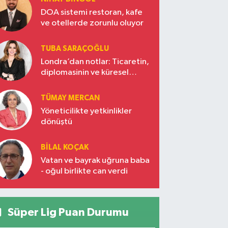
DOA sistemi restoran, kafe
ve otellerde zorunlu oluyor
TUBA SARAÇOĞLU
Londra’dan notlar: Ticaretin,
diplomasinin ve küresel
vizyonun başkentinde
Türkiye’nin yükselen gücü
TÜMAY MERCAN
Yöneticilikte yetkinlikler
dönüştü
BILAL KOÇAK
Vatan ve bayrak uğruna baba
- oğul birlikte can verdi
Süper Lig Puan Durumu