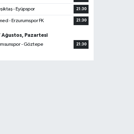
şiktaş - Eyüpspor
21:30
ed - Erzurumspor FK
21:30
7 Ağustos, Pazartesi
msunspor - Göztepe
21:30