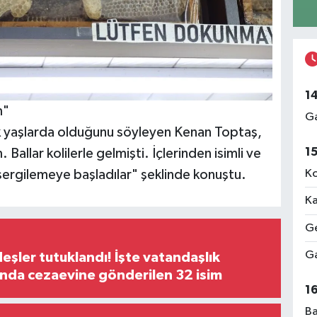
1
m"
Ga
k yaşlarda olduğunu söyleyen Kenan Toptaş,
1
allar kolilerle gelmişti. İçlerinden isimli ve
Ko
ıp sergilemeye başladılar" şeklinde konuştu.
Ka
Ge
Ga
şler tutuklandı! İşte vatandaşlık
nda cezaevine gönderilen 32 isim
1
Ba