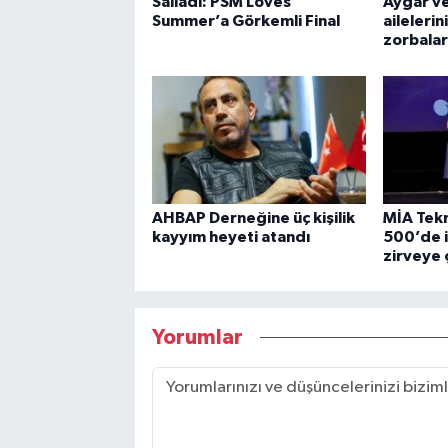
Salladı: PSM Loves
Aygar ve
Summer’a Görkemli Final
ailelerin
zorbala
AHBAP Derneğine üç kişilik
MİA Tekno
kayyım heyeti atandı
500’de i
zirveye ç
Yorumlar