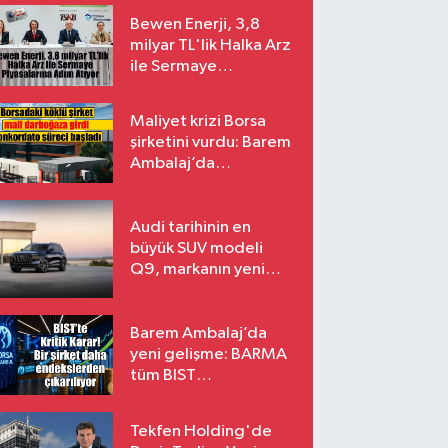
Bewen Enerji, 3,8
milyar TL'lik Halka Arz
ile Sermaye
Piyasalarına Adım
Atıyor
Maliyet krizi Borsa
şirketini vurdu: Barem
Ambalaj’da
konkordato süreci
Audi tarihinin en
büyük SUV modeli
Q9, markanın yeni
amiral gemisi oluyor
Barem Ambalaj’da
yeni gelişme: BARMA
tüm BIST
endekslerinden
çıkarılıyor
Tekfen Holding'de