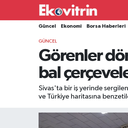
Güncel
Hava Durumu
Güncel
Ekonomi
Borsa Haberleri
Ekonomi
Trafik Durumu
GÜNCEL
Görenler dön
Borsa Haberleri
Süper Lig Puan Durumu ve Fikstür
İş Dünyası
Tüm Manşetler
bal çerçevel
Lojistik
Son Dakika Haberleri
Sivas'ta bir iş yerinde sergile
Otovitrin
Haber Arşivi
ve Türkiye haritasına benzetil
Asayiş
Magazin