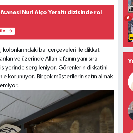
fsanesi Nuri Alço Yeraltı dizisinde rol
6
üle
, kolonlarındaki bal çerçeveleri ile dikkat
rılan ve üzerinde Allah lafzının yanı sıra
Y
iş yerinde sergileniyor. Görenlerin dikkatini
nle korunuyor. Birçok müşterilerin satın almak
lemiyor.