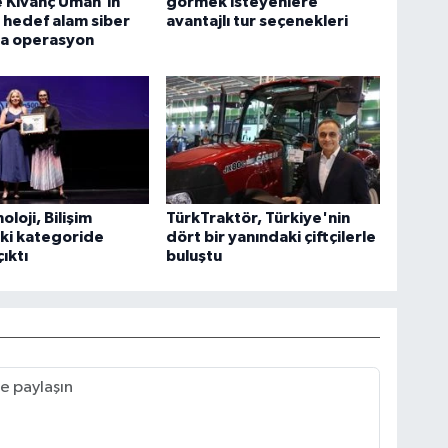
 Kıvanç Uman'ın
görmek isteyenlere
i hedef alam siber
avantajlı tur seçenekleri
ra operasyon
loji, Bilişim
TürkTraktör, Türkiye'nin
ki kategoride
dört bir yanındaki çiftçilerle
ıktı
buluştu