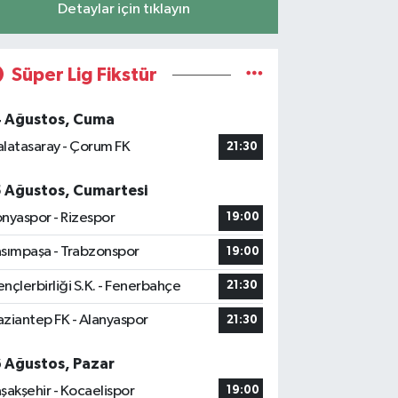
Detaylar için tıklayın
Süper Lig Fikstür
4 Ağustos, Cuma
latasaray - Çorum FK
21:30
5 Ağustos, Cumartesi
nyaspor - Rizespor
19:00
sımpaşa - Trabzonspor
19:00
nçlerbirliği S.K. - Fenerbahçe
21:30
ziantep FK - Alanyaspor
21:30
6 Ağustos, Pazar
şakşehir - Kocaelispor
19:00