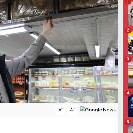
1
2
3
4
-
+
A
A
5