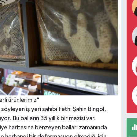
rli ürünlerimiz"
söyleyen iş yeri sahibi Fethi Şahin Bingöl,
 Bu balların 35 yıllık bir mazisi var.
kiye haritasına benzeyen balları zamanında
kçe herhangi bir deformasyon olmadığı için