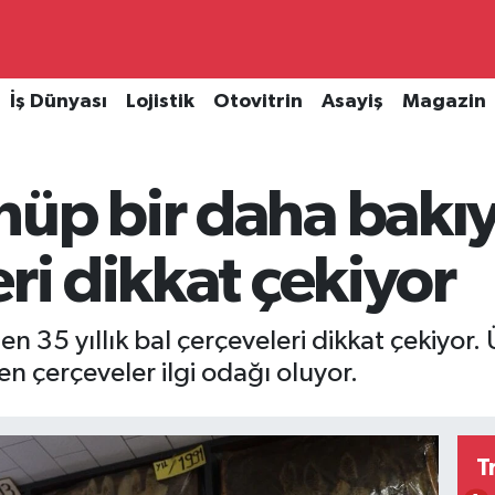
İş Dünyası
Lojistik
Otovitrin
Asayiş
Magazin
üp bir daha bakıyo
eri dikkat çekiyor
nen 35 yıllık bal çerçeveleri dikkat çekiyor
en çerçeveler ilgi odağı oluyor.
T