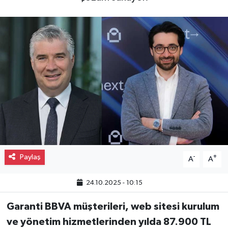
Gayrimenkul
Spor
Eğitim
Paylaş
-
+
A
A
24.10.2025 - 10:15
Garanti BBVA müşterileri, web sitesi kurulum
ve yönetim hizmetlerinden yılda 87.900 TL