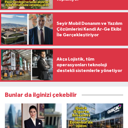
Seyir Mobil Donanım ve Yazılım
Çözümlerini Kendi Ar-Ge Ekibi
İle Gerçekleştiriyor
Akça Lojistik, tüm
operasyonları teknoloji
destekli sistemlerle yönetiyor
Bunlar da ilginizi çekebilir