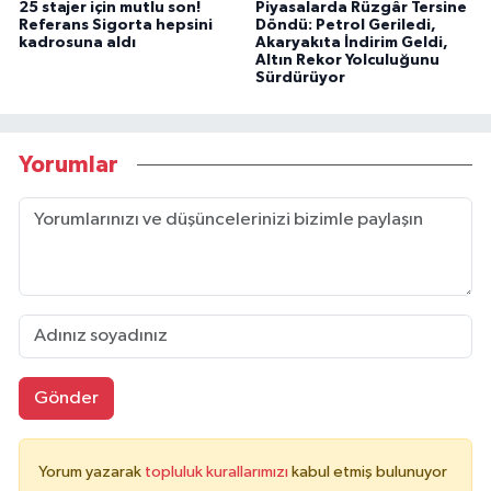
25 stajer için mutlu son!
Piyasalarda Rüzgâr Tersine
Referans Sigorta hepsini
Döndü: Petrol Geriledi,
kadrosuna aldı
Akaryakıta İndirim Geldi,
Altın Rekor Yolculuğunu
Sürdürüyor
Yorumlar
Gönder
Yorum yazarak
topluluk kurallarımızı
kabul etmiş bulunuyor