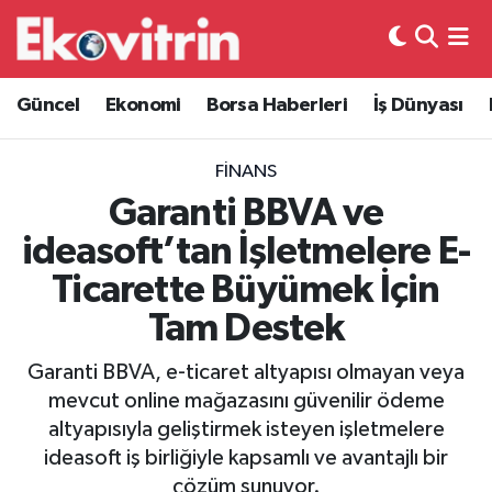
Güncel
Hava Durumu
Güncel
Ekonomi
Borsa Haberleri
İş Dünyası
Ekonomi
Trafik Durumu
FINANS
Borsa Haberleri
Süper Lig Puan Durumu ve Fikstür
Garanti BBVA ve
ideasoft’tan İşletmelere E-
İş Dünyası
Tüm Manşetler
Ticarette Büyümek İçin
Lojistik
Son Dakika Haberleri
Tam Destek
Otovitrin
Haber Arşivi
Garanti BBVA, e-ticaret altyapısı olmayan veya
mevcut online mağazasını güvenilir ödeme
Asayiş
altyapısıyla geliştirmek isteyen işletmelere
ideasoft iş birliğiyle kapsamlı ve avantajlı bir
Magazin
çözüm sunuyor.