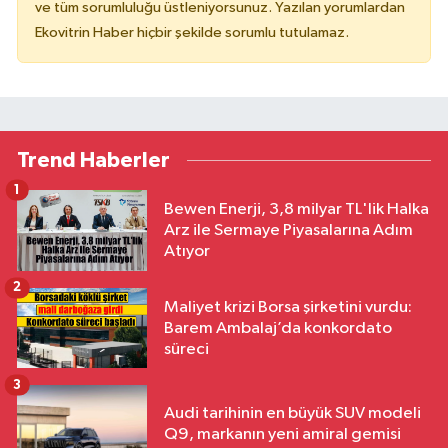
ve tüm sorumluluğu üstleniyorsunuz. Yazılan yorumlardan
Ekovitrin Haber hiçbir şekilde sorumlu tutulamaz.
Trend Haberler
1
Bewen Enerji, 3,8 milyar TL'lik Halka
Arz ile Sermaye Piyasalarına Adım
Atıyor
2
Maliyet krizi Borsa şirketini vurdu:
Barem Ambalaj’da konkordato
süreci
3
Audi tarihinin en büyük SUV modeli
Q9, markanın yeni amiral gemisi