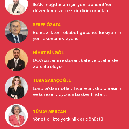
IBAN mağdurları için yeni dönem! Yeni
düzenleme ve ceza indirim oranları
ŞEREF ÖZATA
Belirsizlikten rekabet gücüne: Türkiye'nin
yeni ekonomi vizyonu
NIHAT BINGÖL
DOA sistemi restoran, kafe ve otellerde
zorunlu oluyor
TUBA SARAÇOĞLU
Londra’dan notlar: Ticaretin, diplomasinin
ve küresel vizyonun başkentinde
Türkiye’nin yükselen gücü
TÜMAY MERCAN
Yöneticilikte yetkinlikler dönüştü