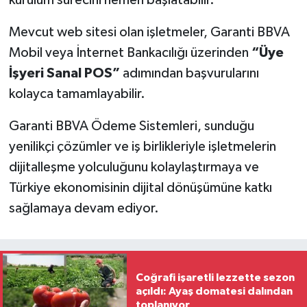
kurulum sürecini hemen başlatabilir.
Mevcut web sitesi olan işletmeler, Garanti BBVA
Mobil veya İnternet Bankacılığı üzerinden
“Üye
İşyeri Sanal POS”
adımından başvurularını
kolayca tamamlayabilir.
Garanti BBVA Ödeme Sistemleri, sunduğu
yenilikçi çözümler ve iş birlikleriyle işletmelerin
dijitalleşme yolculuğunu kolaylaştırmaya ve
Türkiye ekonomisinin dijital dönüşümüne katkı
sağlamaya devam ediyor.
Coğrafi işaretli lezzette sezon
açıldı: Ayaş domatesi dalından
toplanıyor