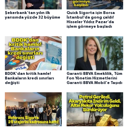
Şekerbank'tan yılın ilk
Quick Sigorta için Borsa
yarısında yüzde 32 büyüme
İstanbul’da gong çaldı!
Hisseler Yıldız Pazar’da
işlem görmeye başladı
BDDK'dan kritik hamle!
Garanti BBVA Emeklilik, Tüm
Bankaların kredi sınırları
Fon Yönetim Hizmetlerini
değişti
Garanti BBVA Mobil'e Taşıdı