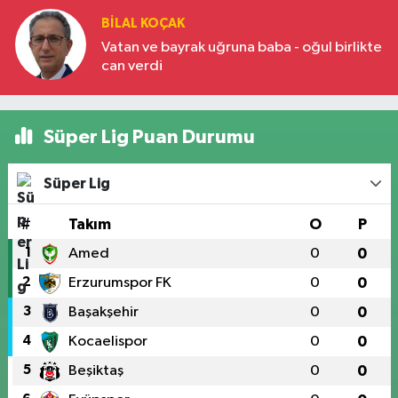
BILAL KOÇAK
Vatan ve bayrak uğruna baba - oğul birlikte
can verdi
Süper Lig Puan Durumu
Süper Lig
#
Takım
O
P
1
Amed
0
0
2
Erzurumspor FK
0
0
3
Başakşehir
0
0
4
Kocaelispor
0
0
5
Beşiktaş
0
0