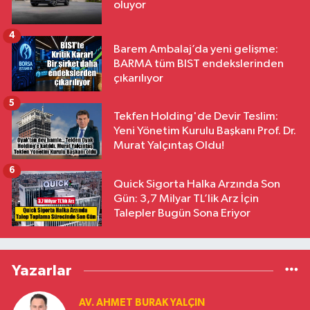
oluyor
4
Barem Ambalaj’da yeni gelişme:
BARMA tüm BIST endekslerinden
çıkarılıyor
5
Tekfen Holding'de Devir Teslim:
Yeni Yönetim Kurulu Başkanı Prof. Dr.
Murat Yalçıntaş Oldu!
6
Quick Sigorta Halka Arzında Son
Gün: 3,7 Milyar TL’lik Arz İçin
Talepler Bugün Sona Eriyor
Yazarlar
AV. AHMET BURAK YALÇIN