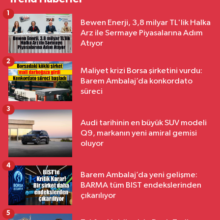
1
Bewen Enerji, 3,8 milyar TL'lik Halka
Arz ile Sermaye Piyasalarına Adım
Atıyor
2
Maliyet krizi Borsa şirketini vurdu:
Barem Ambalaj’da konkordato
süreci
3
Audi tarihinin en büyük SUV modeli
Q9, markanın yeni amiral gemisi
oluyor
4
Barem Ambalaj’da yeni gelişme:
BARMA tüm BIST endekslerinden
çıkarılıyor
5