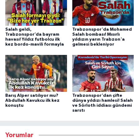
Salah geldi,
Trabzonspor'da Mohamed
Trabzonspor’da bayram
Salah bombası! Mısırlı
havası! Yıldız futbolcu ilk
yıldızın yarın Trabzon'a
kez bordo-mavili formayla
gelmesi bekleniyor
Barış Alper satılıyor mu?
Trabzonspor'dan çifte
Abdullah Kavukcu ilk kez
dünya yıldızı hamlesi! Salah
konuştu
ve Sörloth iddiası gündemi
sarstı
Yorumlar