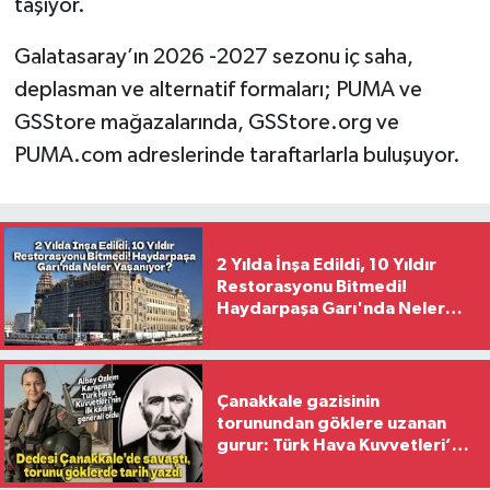
taşıyor.
Galatasaray’ın 2026 -2027 sezonu iç saha,
deplasman ve alternatif formaları; PUMA ve
GSStore mağazalarında, GSStore.org ve
PUMA.com adreslerinde taraftarlarla buluşuyor.
2 Yılda İnşa Edildi, 10 Yıldır
Restorasyonu Bitmedi!
Haydarpaşa Garı'nda Neler
Yaşanıyor?
Çanakkale gazisinin
torunundan göklere uzanan
gurur: Türk Hava Kuvvetleri’nin
ilk kadın generali oldu