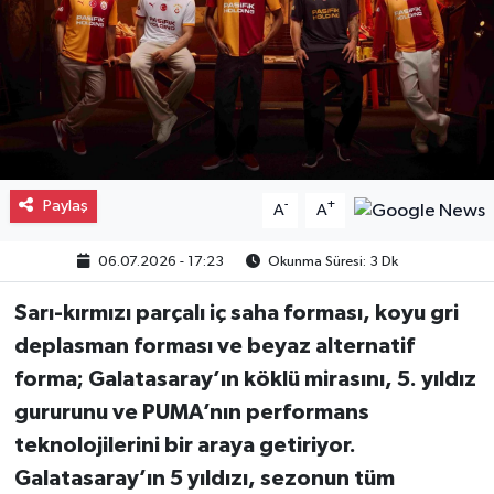
Gayrimenkul
Spor
Eğitim
Paylaş
-
+
A
A
06.07.2026 - 17:23
Okunma Süresi: 3 Dk
Sarı-kırmızı parçalı iç saha forması, koyu gri
deplasman forması ve beyaz alternatif
forma; Galatasaray’ın köklü mirasını, 5. yıldız
gururunu ve PUMA’nın performans
teknolojilerini bir araya getiriyor.
Galatasaray’ın 5 yıldızı, sezonun tüm