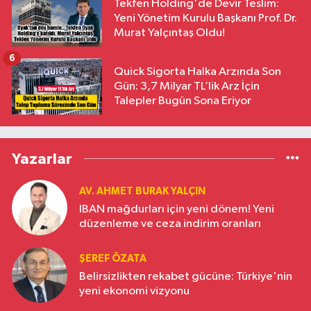
Tekfen Holding'de Devir Teslim:
Yeni Yönetim Kurulu Başkanı Prof. Dr.
Murat Yalçıntaş Oldu!
6
Quick Sigorta Halka Arzında Son
Gün: 3,7 Milyar TL’lik Arz İçin
Talepler Bugün Sona Eriyor
Yazarlar
AV. AHMET BURAK YALÇIN
IBAN mağdurları için yeni dönem! Yeni
düzenleme ve ceza indirim oranları
ŞEREF ÖZATA
Belirsizlikten rekabet gücüne: Türkiye'nin
yeni ekonomi vizyonu