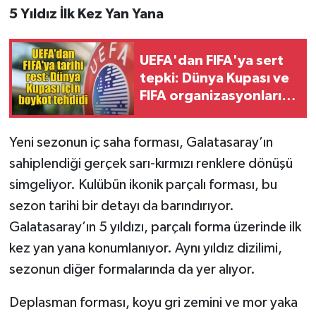
5 Yıldız İlk Kez Yan Yana
UEFA'dan FIFA'ya sert
tepki: Dünya Kupası ve
FIFA organizasyonları
için boykot resti
Yeni sezonun iç saha forması, Galatasaray’ın
sahiplendiği gerçek sarı-kırmızı renklere dönüşü
simgeliyor. Kulübün ikonik parçalı forması, bu
sezon tarihi bir detayı da barındırıyor.
Galatasaray’ın 5 yıldızı, parçalı forma üzerinde ilk
kez yan yana konumlanıyor. Aynı yıldız dizilimi,
sezonun diğer formalarında da yer alıyor.
Deplasman forması, koyu gri zemini ve mor yaka