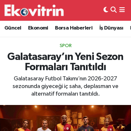
Güncel
Hava Durumu
Güncel
Ekonomi
Borsa Haberleri
İş Dünyası
Ekonomi
Trafik Durumu
SPOR
Borsa Haberleri
Süper Lig Puan Durumu ve Fikstür
Galatasaray’ın Yeni Sezon
Formaları Tanıtıldı
İş Dünyası
Tüm Manşetler
Galatasaray Futbol Takımı’nın 2026-2027
Lojistik
Son Dakika Haberleri
sezonunda giyeceği iç saha, deplasman ve
alternatif formaları tanıtıldı.
Otovitrin
Haber Arşivi
Asayiş
Magazin