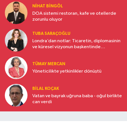
NIHAT BINGÖL
DOA sistemi restoran, kafe ve otellerde
zorunlu oluyor
TUBA SARAÇOĞLU
Londra’dan notlar: Ticaretin, diplomasinin
ve küresel vizyonun başkentinde
Türkiye’nin yükselen gücü
TÜMAY MERCAN
Yöneticilikte yetkinlikler dönüştü
BILAL KOÇAK
Vatan ve bayrak uğruna baba - oğul birlikte
can verdi