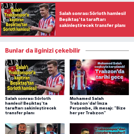
Salah sonrası Sörloth hamlesi!
Beşiktaş'ta taraftarı
sakinleştirecek transfer planı
Bunlar da ilginizi çekebilir
Salah sonrası Sörloth
Mohamed Salah
hamlesi! Beşiktaş'ta
Trabzon'da! İmza
taraftarı sakinleştirecek
Perşembe, ilk mesajı: "Bize
transfer planı
her yer Trabzon"