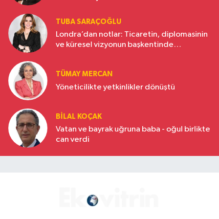
TUBA SARAÇOĞLU
Londra’dan notlar: Ticaretin, diplomasinin
ve küresel vizyonun başkentinde
Türkiye’nin yükselen gücü
TÜMAY MERCAN
Yöneticilikte yetkinlikler dönüştü
BILAL KOÇAK
Vatan ve bayrak uğruna baba - oğul birlikte
can verdi