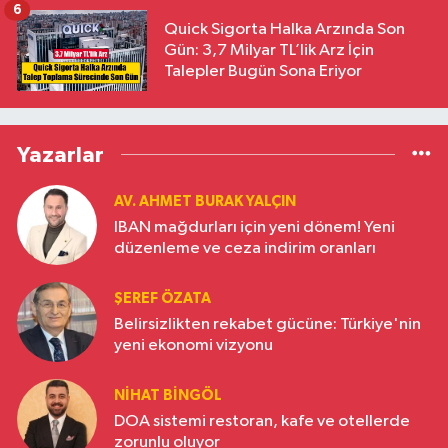
6
Quick Sigorta Halka Arzında Son
Gün: 3,7 Milyar TL’lik Arz İçin
Talepler Bugün Sona Eriyor
Yazarlar
AV. AHMET BURAK YALÇIN
IBAN mağdurları için yeni dönem! Yeni
düzenleme ve ceza indirim oranları
ŞEREF ÖZATA
Belirsizlikten rekabet gücüne: Türkiye'nin
yeni ekonomi vizyonu
NIHAT BINGÖL
DOA sistemi restoran, kafe ve otellerde
zorunlu oluyor