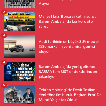
Atıyor
2
Maliyet krizi Borsa şirketini vurdu:
Barem Ambalaj’da konkordato
süreci
3
Audi tarihinin en büyük SUV modeli
Q9, markanın yeni amiral gemisi
oluyor
4
Barem Ambalaj’da yeni gelişme:
BARMA tüm BIST endekslerinden
çıkarılıyor
5
Tekfen Holding'de Devir Teslim:
Yeni Yönetim Kurulu Başkanı Prof. Dr.
Murat Yalçıntaş Oldu!