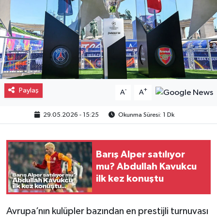
Gayrimenkul
Spor
Eğitim
Paylaş
-
+
A
A
29.05.2026 - 15:25
Okunma Süresi: 1 Dk
Barış Alper satılıyor
mu? Abdullah Kavukcu
ilk kez konuştu
Avrupa’nın kulüpler bazından en prestijli turnuvası