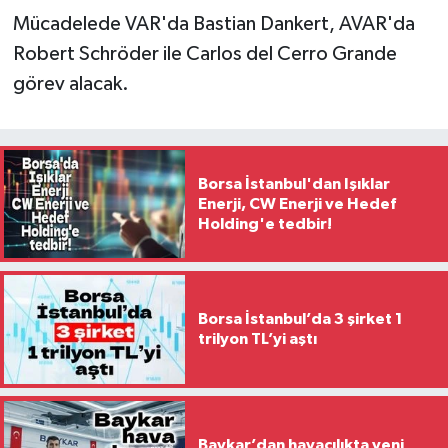
Mücadelede VAR'da Bastian Dankert, AVAR'da
Robert Schröder ile Carlos del Cerro Grande
görev alacak.
Borsa İstanbul'dan Işıklar
Enerji, CW Enerji ve Hedef
Holding'e tedbir!
Borsa İstanbul’da 3 şirket 1
trilyon TL’yi aştı
Baykar’dan havacılıkta yeni