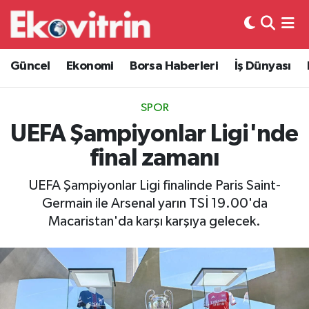
Güncel
Hava Durumu
Güncel
Ekonomi
Borsa Haberleri
İş Dünyası
Ekonomi
Trafik Durumu
SPOR
Borsa Haberleri
Süper Lig Puan Durumu ve Fikstür
UEFA Şampiyonlar Ligi'nde
final zamanı
İş Dünyası
Tüm Manşetler
UEFA Şampiyonlar Ligi finalinde Paris Saint-
Lojistik
Son Dakika Haberleri
Germain ile Arsenal yarın TSİ 19.00'da
Macaristan'da karşı karşıya gelecek.
Otovitrin
Haber Arşivi
Asayiş
Magazin