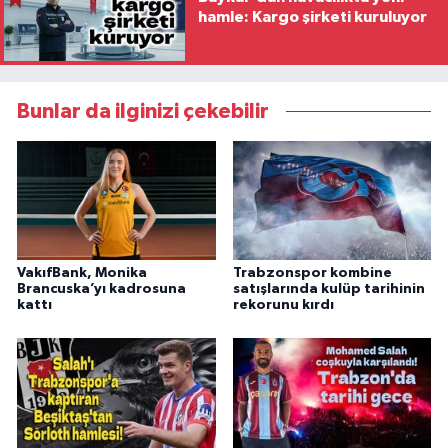
hamle: Kargo şirketi kuruluyor
Bunlar da ilginizi çekebilir
VakıfBank, Monika
Trabzonspor kombine
Brancuska’yı kadrosuna
satışlarında kulüp tarihinin
kattı
rekorunu kırdı