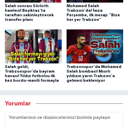
Salah sonrası Sörloth
Mohamed Salah
hamlesi! Beşiktaş'ta
Trabzon'da! İmza
taraftarı sakinleştirecek
Perşembe, ilk mesajı: "Bize
transfer planı
her yer Trabzon"
Salah geldi,
Trabzonspor'da Mohamed
Trabzonspor’da bayram
Salah bombası! Mısırlı
havası! Yıldız futbolcu ilk
yıldızın yarın Trabzon'a
kez bordo-mavili formayla
gelmesi bekleniyor
Yorumlar