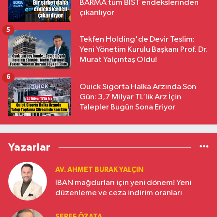
BARMA tüm BIST endekslerinden
çıkarılıyor
5
Tekfen Holding'de Devir Teslim:
Yeni Yönetim Kurulu Başkanı Prof. Dr.
Murat Yalçıntaş Oldu!
6
Quick Sigorta Halka Arzında Son
Gün: 3,7 Milyar TL’lik Arz İçin
Talepler Bugün Sona Eriyor
Yazarlar
AV. AHMET BURAK YALÇIN
IBAN mağdurları için yeni dönem! Yeni
düzenleme ve ceza indirim oranları
ŞEREF ÖZATA