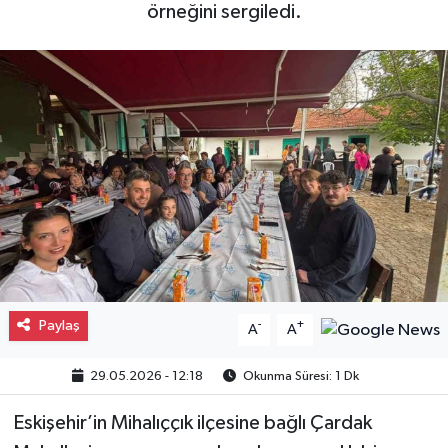
örneğini sergiledi.
Gayrimenkul
Spor
Eğitim
Paylaş
-
+
A
A
29.05.2026 - 12:18
Okunma Süresi: 1 Dk
Eskişehir’in Mihalıççık ilçesine bağlı Çardak