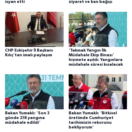
isyan etti
ziyaret ve kan bağışı
CHP Eskişehir İl Başkanı
'Takmak Yangın İlk
Kılıç'tan imalı paylaşım
Müdahale Ekip Binası'
hizmete açıldı: Yangınlara
müdahale süresi kısalacak
Bakan Yumaklı: 'Son 3
Bakan Yumaklı: 'Bitkisel
günde 218 yangına
üretimde Cumhuriyet
müdahale edildi'
tarihimizin rekorunu
bekliyorum'