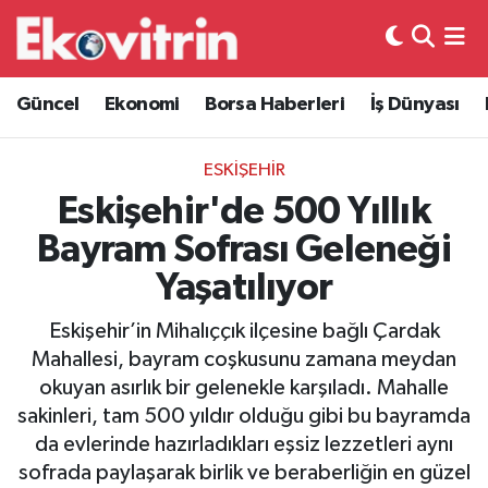
Güncel
Hava Durumu
Güncel
Ekonomi
Borsa Haberleri
İş Dünyası
Ekonomi
Trafik Durumu
ESKİŞEHİR
Borsa Haberleri
Süper Lig Puan Durumu ve Fikstür
Eskişehir'de 500 Yıllık
Bayram Sofrası Geleneği
İş Dünyası
Tüm Manşetler
Yaşatılıyor
Lojistik
Son Dakika Haberleri
Eskişehir’in Mihalıççık ilçesine bağlı Çardak
Mahallesi, bayram coşkusunu zamana meydan
Otovitrin
Haber Arşivi
okuyan asırlık bir gelenekle karşıladı. Mahalle
sakinleri, tam 500 yıldır olduğu gibi bu bayramda
Asayiş
da evlerinde hazırladıkları eşsiz lezzetleri aynı
sofrada paylaşarak birlik ve beraberliğin en güzel
Magazin