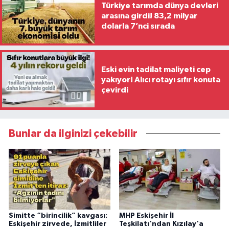
Türkiye tarımda dünya devleri
arasına girdi! 83,2 milyar
dolarla 7’nci sırada
Eski evin tadilat maliyeti cep
yakıyor! Alıcı rotayı sıfır konuta
çevirdi
Bunlar da ilginizi çekebilir
Simitte “birincilik” kavgası:
MHP Eskişehir İl
Eskişehir zirvede, İzmitliler
Teşkilatı'ndan Kızılay'a