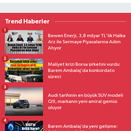
Trend Haberler
1
Bewen Enerji, 3,8 milyar TL'lik Halka
Arz ile Sermaye Piyasalarına Adım
Atıyor
2
Maliyet krizi Borsa şirketini vurdu:
Barem Ambalaj’da konkordato
süreci
3
Audi tarihinin en büyük SUV modeli
Q9, markanın yeni amiral gemisi
oluyor
4
Barem Ambalaj’da yeni gelişme: