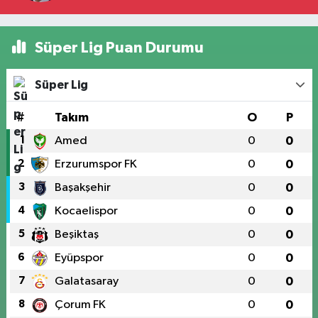
Süper Lig Puan Durumu
Süper Lig
#
Takım
O
P
1
Amed
0
0
2
Erzurumspor FK
0
0
3
Başakşehir
0
0
4
Kocaelispor
0
0
5
Beşiktaş
0
0
6
Eyüpspor
0
0
7
Galatasaray
0
0
8
Çorum FK
0
0