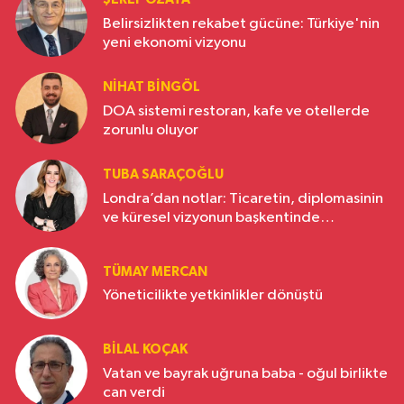
Belirsizlikten rekabet gücüne: Türkiye'nin
yeni ekonomi vizyonu
NIHAT BINGÖL
DOA sistemi restoran, kafe ve otellerde
zorunlu oluyor
TUBA SARAÇOĞLU
Londra’dan notlar: Ticaretin, diplomasinin
ve küresel vizyonun başkentinde
Türkiye’nin yükselen gücü
TÜMAY MERCAN
Yöneticilikte yetkinlikler dönüştü
BILAL KOÇAK
Vatan ve bayrak uğruna baba - oğul birlikte
can verdi