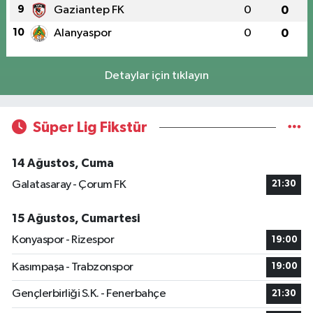
9
Gaziantep FK
0
0
10
Alanyaspor
0
0
Detaylar için tıklayın
Süper Lig Fikstür
14 Ağustos, Cuma
Galatasaray - Çorum FK
21:30
15 Ağustos, Cumartesi
Konyaspor - Rizespor
19:00
Kasımpaşa - Trabzonspor
19:00
Gençlerbirliği S.K. - Fenerbahçe
21:30