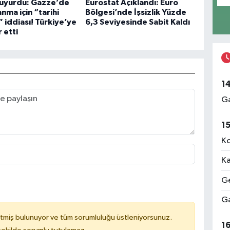
uyurdu: Gazze’de
Eurostat Açıklandı: Euro
anma için “tarihi
Bölgesi’nde İşsizlik Yüzde
 iddiası! Türkiye’ye
6,3 Seviyesinde Sabit Kaldı
 etti
1
Ga
1
Ko
Ka
Ge
Ga
tmiş bulunuyor ve tüm sorumluluğu üstleniyorsunuz.
1