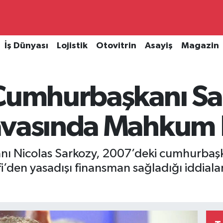
İş Dünyası
Lojistik
Otovitrin
Asayiş
Magazin
 Cumhurbaşkanı Sa
avasında Mahkum 
nı Nicolas Sarkozy, 2007’deki cumhurbaş
’den yasadışı finansman sağladığı iddiala