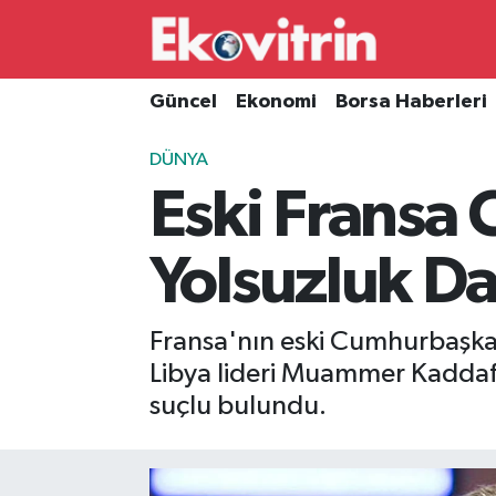
Güncel
Hava Durumu
Güncel
Ekonomi
Borsa Haberleri
Ekonomi
Trafik Durumu
DÜNYA
Eski Fransa
Borsa Haberleri
Süper Lig Puan Durumu ve Fikstür
İş Dünyası
Tüm Manşetler
Yolsuzluk D
Lojistik
Son Dakika Haberleri
Fransa'nın eski Cumhurbaşka
Otovitrin
Haber Arşivi
Libya lideri Muammer Kaddafi
suçlu bulundu.
Asayiş
Magazin