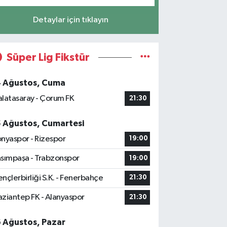
Detaylar için tıklayın
Süper Lig Fikstür
4 Ağustos, Cuma
latasaray - Çorum FK
21:30
5 Ağustos, Cumartesi
nyaspor - Rizespor
19:00
sımpaşa - Trabzonspor
19:00
nçlerbirliği S.K. - Fenerbahçe
21:30
ziantep FK - Alanyaspor
21:30
6 Ağustos, Pazar