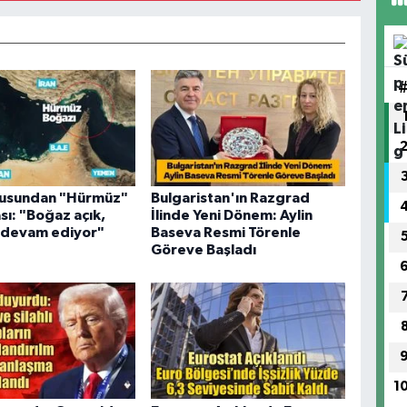
usundan "Hürmüz"
Bulgaristan'ın Razgrad
sı: "Boğaz açık,
İlinde Yeni Dönem: Aylin
r devam ediyor"
Baseva Resmi Törenle
Göreve Başladı
1