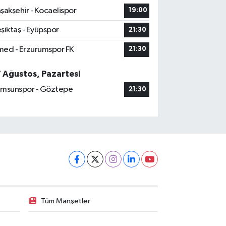
şakşehir - Kocaelispor
19:00
şiktaş - Eyüpspor
21:30
ed - Erzurumspor FK
21:30
7 Ağustos, Pazartesi
msunspor - Göztepe
21:30
Tüm Manşetler