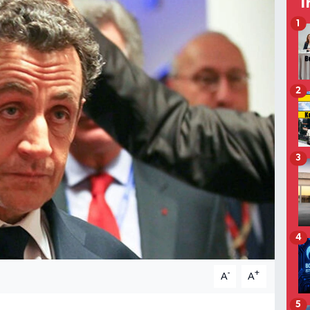
T
1
2
3
4
-
+
A
A
5