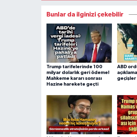
Bunlar da ilginizi çekebilir
Trump tarifelerinde 100
ABD ord
milyar dolarlık geri ödeme!
açıklama
Mahkeme kararı sonrası
geçişle
Hazine harekete geçti