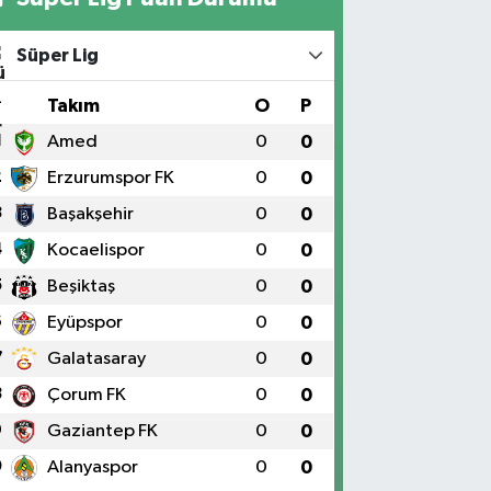
Süper Lig
#
Takım
O
P
1
Amed
0
0
2
Erzurumspor FK
0
0
3
Başakşehir
0
0
4
Kocaelispor
0
0
5
Beşiktaş
0
0
6
Eyüpspor
0
0
7
Galatasaray
0
0
8
Çorum FK
0
0
9
Gaziantep FK
0
0
0
Alanyaspor
0
0