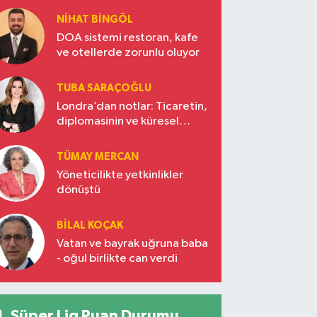
NIHAT BINGÖL
DOA sistemi restoran, kafe
ve otellerde zorunlu oluyor
TUBA SARAÇOĞLU
Londra’dan notlar: Ticaretin,
diplomasinin ve küresel
vizyonun başkentinde
Türkiye’nin yükselen gücü
TÜMAY MERCAN
Yöneticilikte yetkinlikler
dönüştü
BILAL KOÇAK
Vatan ve bayrak uğruna baba
- oğul birlikte can verdi
Süper Lig Puan Durumu