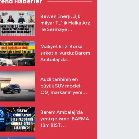
rend Haberler
Bewen Enerji, 3,8
milyar TL'lik Halka Arz
ile Sermaye
Piyasalarına Adım
Atıyor
Maliyet krizi Borsa
şirketini vurdu: Barem
Ambalaj’da
konkordato süreci
Audi tarihinin en
büyük SUV modeli
Q9, markanın yeni
amiral gemisi oluyor
Barem Ambalaj’da
yeni gelişme: BARMA
tüm BIST
endekslerinden
çıkarılıyor