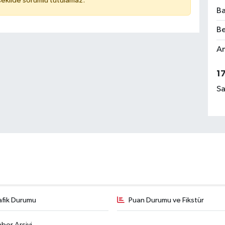
 şekilde sorumlu tutulamaz.
Ba
Be
Am
1
Sa
afik Durumu
Puan Durumu ve Fikstür
ber Arşivi