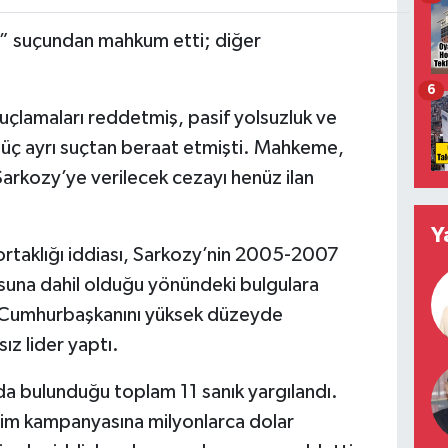
ı” suçundan mahkum etti; diğer
6
uçlamaları reddetmiş, pasif yolsuzluk ve
 üç ayrı suçtan beraat etmişti. Mahkeme,
 Sarkozy’ye verilecek cezayı henüz ilan
Y
ortaklığı iddiası, Sarkozy’nin 2005-2007
losuna dahil olduğu yönündeki bulgulara
i Cumhurbaşkanını yüksek düzeyde
ız lider yaptı.
da bulunduğu toplam 11 sanık yargılandı.
çim kampanyasına milyonlarca dolar