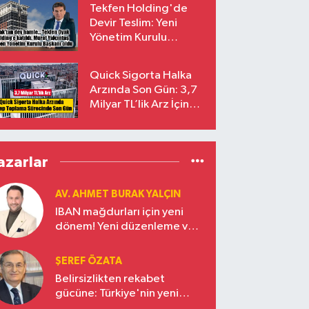
Tekfen Holding'de
Devir Teslim: Yeni
Yönetim Kurulu
Başkanı Prof. Dr. Murat
Yalçıntaş Oldu!
Quick Sigorta Halka
Arzında Son Gün: 3,7
Milyar TL’lik Arz İçin
Talepler Bugün Sona
Eriyor
azarlar
AV. AHMET BURAK YALÇIN
IBAN mağdurları için yeni
dönem! Yeni düzenleme ve
ceza indirim oranları
ŞEREF ÖZATA
Belirsizlikten rekabet
gücüne: Türkiye'nin yeni
ekonomi vizyonu