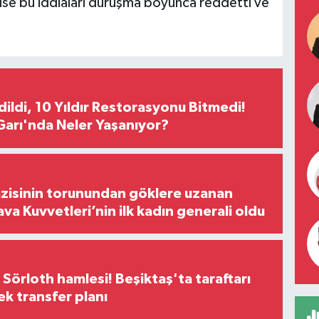
y ise bu iddiaları duruşma boyunca reddetti ve
Edildi, 10 Yıldır Restorasyonu Bitmedi!
arı'nda Neler Yaşanıyor?
zisinin torunundan göklere uzanan
ava Kuvvetleri’nin ilk kadın generali oldu
 Sörloth hamlesi! Beşiktaş'ta taraftarı
ek transfer planı