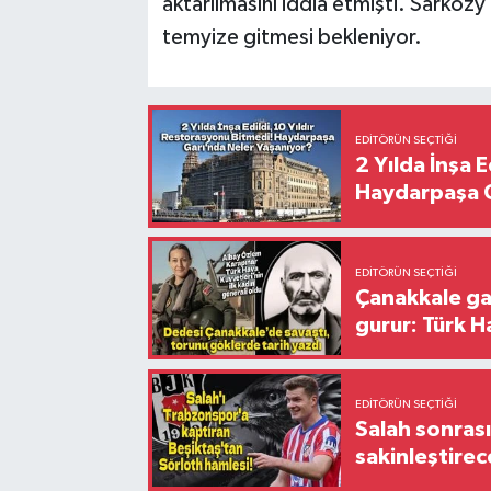
aktarılmasını iddia etmişti. Sarkoz
temyize gitmesi bekleniyor.
EDITÖRÜN SEÇTIĞI
2 Yılda İnşa 
Haydarpaşa G
EDITÖRÜN SEÇTIĞI
Çanakkale ga
gurur: Türk H
EDITÖRÜN SEÇTIĞI
Salah sonrası
sakinleştirec