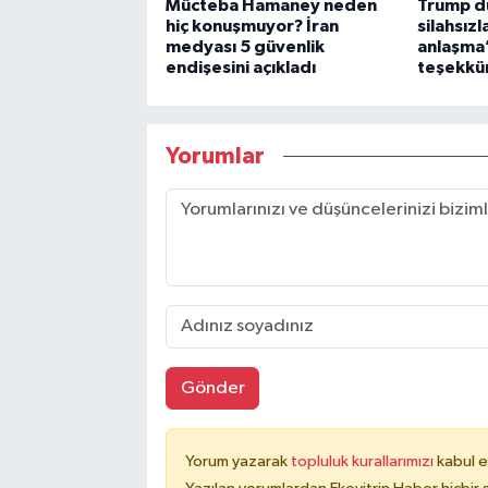
Mücteba Hamaney neden
Trump d
hiç konuşmuyor? İran
silahsızl
medyası 5 güvenlik
anlaşma”
endişesini açıkladı
teşekkür
Yorumlar
Gönder
Yorum yazarak
topluluk kurallarımızı
kabul e