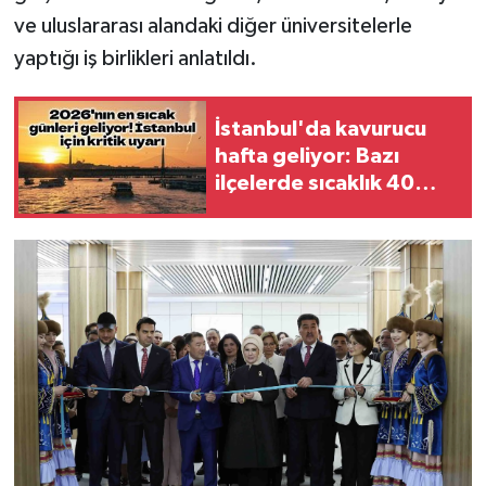
ve uluslararası alandaki diğer üniversitelerle
yaptığı iş birlikleri anlatıldı.
İstanbul'da kavurucu
hafta geliyor: Bazı
ilçelerde sıcaklık 40
dereceye yaklaşacak