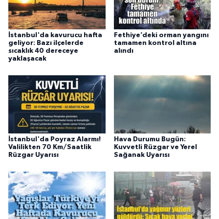
İstanbul'da kavurucu hafta
Fethiye’deki orman yangını
geliyor: Bazı ilçelerde
tamamen kontrol altına
sıcaklık 40 dereceye
alındı
yaklaşacak
İstanbul'da Poyraz Alarmı!
Hava Durumu Bugün:
Valilikten 70 Km/Saatlik
Kuvvetli Rüzgar ve Yerel
Rüzgar Uyarısı
Sağanak Uyarısı