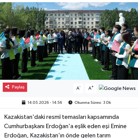
Gayrimenkul
Spor
Eğitim
Paylaş
-
+
A
A
14.05.2026 - 14:56
Okunma Süresi: 3 Dk
Kazakistan'daki resmî temasları kapsamında
Cumhurbaşkanı Erdoğan'a eşlik eden eşi Emine
Erdoğan, Kazakistan'ın önde gelen tarım