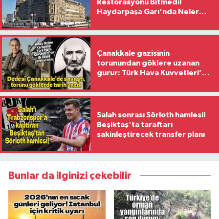
Restorasyonu Bitmedi!
Haydarpaşa Garı'nda Neler
Yaşanıyor?
Çanakkale gazisinin
torunundan göklere uzanan
gurur: Türk Hava Kuvvetleri’nin
ilk kadın generali oldu
Salah sonrası Sörloth hamlesi!
Beşiktaş'ta taraftarı
sakinleştirecek transfer planı
Bunlar da ilginizi çekebilir