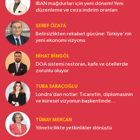
IBAN mağdurları için yeni dönem! Yeni
düzenleme ve ceza indirim oranları
ŞEREF ÖZATA
Belirsizlikten rekabet gücüne: Türkiye'nin
yeni ekonomi vizyonu
NIHAT BINGÖL
DOA sistemi restoran, kafe ve otellerde
zorunlu oluyor
TUBA SARAÇOĞLU
Londra’dan notlar: Ticaretin, diplomasinin
ve küresel vizyonun başkentinde
Türkiye’nin yükselen gücü
TÜMAY MERCAN
Yöneticilikte yetkinlikler dönüştü