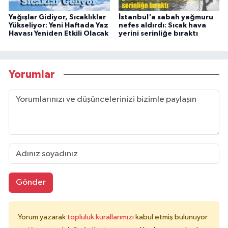
Yağışlar Gidiyor, Sıcaklıklar
İstanbul'a sabah yağmuru
Yükseliyor: Yeni Haftada Yaz
nefes aldırdı: Sıcak hava
Havası Yeniden Etkili Olacak
yerini serinliğe bıraktı
Yorumlar
Gönder
Yorum yazarak
topluluk kurallarımızı
kabul etmiş bulunuyor