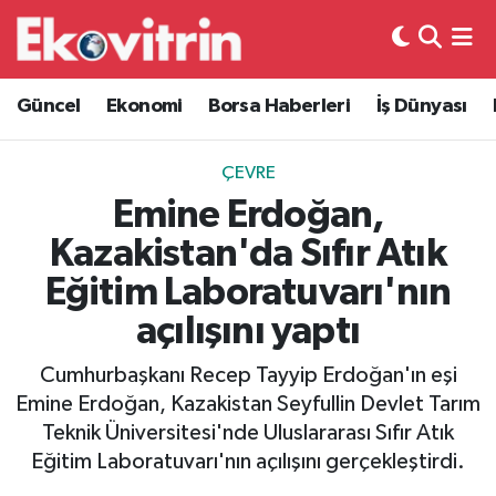
Güncel
Hava Durumu
Güncel
Ekonomi
Borsa Haberleri
İş Dünyası
Ekonomi
Trafik Durumu
ÇEVRE
Borsa Haberleri
Süper Lig Puan Durumu ve Fikstür
Emine Erdoğan,
Kazakistan'da Sıfır Atık
İş Dünyası
Tüm Manşetler
Eğitim Laboratuvarı'nın
Lojistik
Son Dakika Haberleri
açılışını yaptı
Otovitrin
Haber Arşivi
Cumhurbaşkanı Recep Tayyip Erdoğan'ın eşi
Emine Erdoğan, Kazakistan Seyfullin Devlet Tarım
Asayiş
Teknik Üniversitesi'nde Uluslararası Sıfır Atık
Eğitim Laboratuvarı'nın açılışını gerçekleştirdi.
Magazin