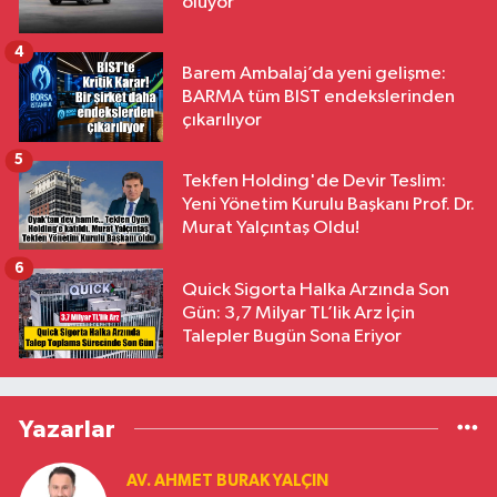
oluyor
4
Barem Ambalaj’da yeni gelişme:
BARMA tüm BIST endekslerinden
çıkarılıyor
5
Tekfen Holding'de Devir Teslim:
Yeni Yönetim Kurulu Başkanı Prof. Dr.
Murat Yalçıntaş Oldu!
6
Quick Sigorta Halka Arzında Son
Gün: 3,7 Milyar TL’lik Arz İçin
Talepler Bugün Sona Eriyor
Yazarlar
AV. AHMET BURAK YALÇIN