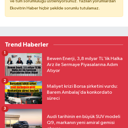
ve tüm sorumluluğu üstleniyorsunuz. Yazılan yorumlardan
Ekovitrin Haber hiçbir şekilde sorumlu tutulamaz.
Trend Haberler
1
Bewen Enerji, 3,8 milyar TL'lik Halka
Arz ile Sermaye Piyasalarına Adım
Atıyor
2
Maliyet krizi Borsa şirketini vurdu:
Barem Ambalaj’da konkordato
süreci
3
Audi tarihinin en büyük SUV modeli
Q9, markanın yeni amiral gemisi