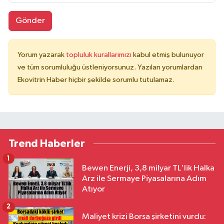
Gönder
Yorum yazarak
topluluk kurallarımızı
kabul etmiş bulunuyor
ve tüm sorumluluğu üstleniyorsunuz. Yazılan yorumlardan
Ekovitrin Haber hiçbir şekilde sorumlu tutulamaz.
Trend Haberler
1
Bewen Enerji, 3,8 milyar TL'lik Halka
Arz ile Sermaye Piyasalarına Adım
Atıyor
2
Maliyet krizi Borsa şirketini vurdu: