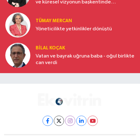
ve küresel vizyonun başkentinde
Türkiye’nin yükselen gücü
TÜMAY MERCAN
Yöneticilikte yetkinlikler dönüştü
BILAL KOÇAK
Vatan ve bayrak uğruna baba - oğul birlikte
can verdi