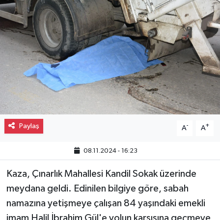
Gayrimenkul
Spor
Eğitim
Paylaş
-
+
A
A
08.11.2024 - 16:23
Kaza, Çınarlık Mahallesi Kandil Sokak üzerinde
meydana geldi. Edinilen bilgiye göre, sabah
namazına yetişmeye çalışan 84 yaşındaki emekli
imam Halil İbrahim Gül'e yolun karşısına geçmeye