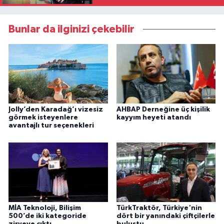
Bunlar da ilginizi çekebilir
Jolly’den Karadağ’ı vizesiz
AHBAP Derneğine üç kişilik
görmek isteyenlere
kayyım heyeti atandı
avantajlı tur seçenekleri
MİA Teknoloji, Bilişim
TürkTraktör, Türkiye'nin
500’de iki kategoride
dört bir yanındaki çiftçilerle