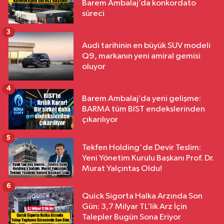
Barem Ambalaj’da konkordato
süreci
3
Audi tarihinin en büyük SUV modeli
Q9, markanın yeni amiral gemisi
oluyor
4
Barem Ambalaj’da yeni gelişme:
BARMA tüm BIST endekslerinden
çıkarılıyor
5
Tekfen Holding'de Devir Teslim:
Yeni Yönetim Kurulu Başkanı Prof. Dr.
Murat Yalçıntaş Oldu!
6
Quick Sigorta Halka Arzında Son
Gün: 3,7 Milyar TL’lik Arz İçin
Talepler Bugün Sona Eriyor