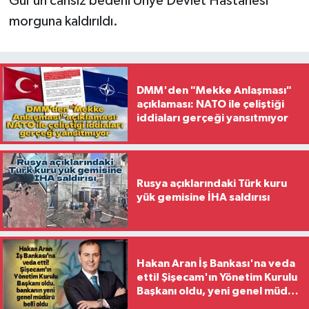
Gül'ün cansız bedeni Ünye Devlet Hastanesi
morguna kaldırıldı.
DMM'den "Mekke Anlaşması"
açıklaması: NATO ile çeliştiği
iddiaları gerçeği yansıtmıyor
Rusya açıklarındaki Türk kuru
yük gemisine İHA saldırısı
Hakan Aran İş Bankası'na veda
etti! Şişecam'ın Yönetim Kurulu
Başkanı oldu, yeni genel müdür
belli oldu