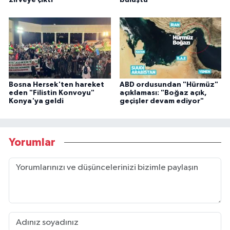
zirveye çıktı
buluştu
Bosna Hersek'ten hareket
ABD ordusundan "Hürmüz"
eden "Filistin Konvoyu"
açıklaması: "Boğaz açık,
Konya'ya geldi
geçişler devam ediyor"
Yorumlar