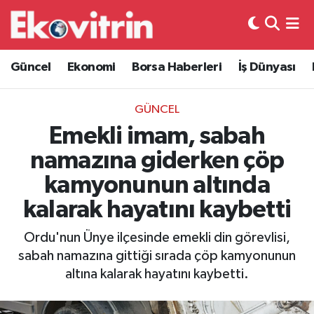
Güncel
Hava Durumu
Güncel
Ekonomi
Borsa Haberleri
İş Dünyası
Ekonomi
Trafik Durumu
GÜNCEL
Borsa Haberleri
Süper Lig Puan Durumu ve Fikstür
Emekli imam, sabah
namazına giderken çöp
İş Dünyası
Tüm Manşetler
kamyonunun altında
Lojistik
Son Dakika Haberleri
kalarak hayatını kaybetti
Otovitrin
Haber Arşivi
Ordu'nun Ünye ilçesinde emekli din görevlisi,
sabah namazına gittiği sırada çöp kamyonunun
Asayiş
altına kalarak hayatını kaybetti.
Magazin