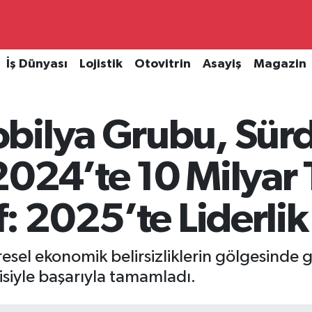
İş Dünyası
Lojistik
Otovitrin
Asayiş
Magazin
bilya Grubu, Sürdü
024’te 10 Milyar 
f: 2025’te Liderlik
sel ekonomik belirsizliklerin gölgesinde g
isiyle başarıyla tamamladı.