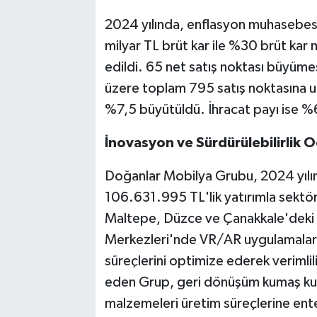
2024 yılında, enflasyon muhasebesi d
milyar TL brüt kar ile %30 brüt ka
edildi. 65 net satış noktası büyüme
üzere toplam 795 satış noktasına ulaş
%7,5 büyütüldü. İhracat payı ise %6
İnovasyon ve Sürdürülebilirlik O
Doğanlar Mobilya Grubu, 2024 yılı
106.631.995 TL'lik yatırımla sektö
Maltepe, Düzce ve Çanakkale'deki il
Merkezleri'nde VR/AR uygulamaları 
süreçlerini optimize ederek verimlili
eden Grup, geri dönüşüm kumaş kull
malzemeleri üretim süreçlerine ente