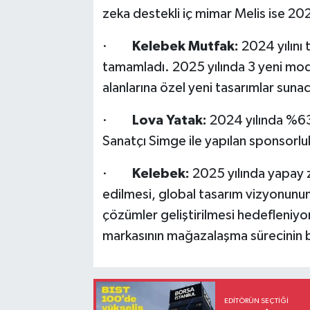
zeka destekli iç mimar Melis ise 2025
·
Kelebek Mutfak:
2024 yılını 
tamamladı. 2025 yılında 3 yeni mode
alanlarına özel yeni tasarımlar suna
·
Lova Yatak:
2024 yılında %63 
Sanatçı Simge ile yapılan sponsorlu
·
Kelebek:
2025 yılında yapay z
edilmesi, global tasarım vizyonunun 
çözümler geliştirilmesi hedefleniyor.
markasının mağazalaşma sürecinin baş
EDITÖRÜN SEÇTIĞI