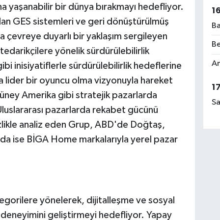
 yaşanabilir bir dünya bırakmayı hedefliyor.
1
ulan GES sistemleri ve geri dönüştürülmüş
Ba
a çevreye duyarlı bir yaklaşım sergileyen
Be
darikçilere yönelik sürdürülebilirlik
Am
bi inisiyatiflerle sürdürülebilirlik hedeflerine
 lider bir oyuncu olma vizyonuyla hareket
1
ney Amerika gibi stratejik pazarlarda
Sa
 Uluslararası pazarlarda rekabet gücünü
tizlikle analiz eden Grup, ABD'de Doğtaş,
da ise BİGA Home markalarıyla yerel pazar
egorilere yönelerek, dijitalleşme ve sosyal
 deneyimini geliştirmeyi hedefliyor. Yapay