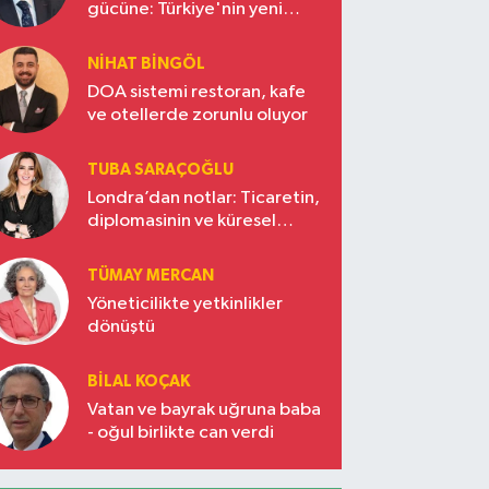
gücüne: Türkiye'nin yeni
ekonomi vizyonu
NIHAT BINGÖL
DOA sistemi restoran, kafe
ve otellerde zorunlu oluyor
TUBA SARAÇOĞLU
Londra’dan notlar: Ticaretin,
diplomasinin ve küresel
vizyonun başkentinde
Türkiye’nin yükselen gücü
TÜMAY MERCAN
Yöneticilikte yetkinlikler
dönüştü
BILAL KOÇAK
Vatan ve bayrak uğruna baba
- oğul birlikte can verdi