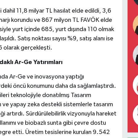
ahil 11,8 milyar TL hasılat elde edildi, 3,6
r marjı korundu ve 867 milyon TL FAVÖK elde
siyle yurt içinde 685, yurt dışında 110 olmak
ıldı. Satış noktası sayısı %9, satış alanı ise
 olarak gerçekleşti.
daklı Ar-Ge Yatırımları
nda Ar-Ge ve inovasyona yaptığı
rdeki öncü konumunu daha da sağlamlaştırdı.
eri teknolojiyle donatılmış Tasarım
ve yapay zeka destekli sistemlerle tasarım
ği artırdı. Sürdürülebilirlik vizyonuyla hareket
anımı ve biobazlı sunta gibi çevre dostu
gre etti. Üretim tesislerine kurulan 9.542