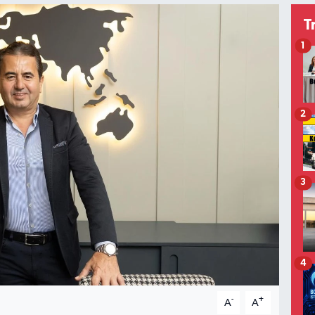
T
1
2
3
4
-
+
A
A