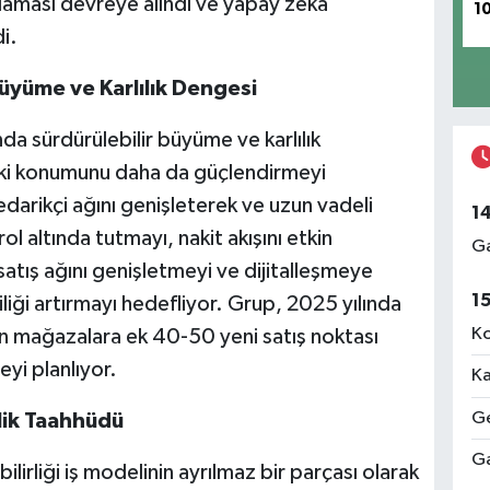
ulaması devreye alındı ve yapay zeka
1
i.
üyüme ve Karlılık Dengesi
a sürdürülebilir büyüme ve karlılık
ki konumunu daha da güçlendirmeyi
edarikçi ağını genişleterek ve uzun vadeli
1
l altında tutmayı, nakit akışını etkin
Ga
atış ağını genişletmeyi ve dijitalleşmeye
1
iği artırmayı hedefliyor. Grup, 2025 yılında
Ko
lan mağazalara ek 40-50 yeni satış noktası
yi planlıyor.
Ka
Ge
lik Taahhüdü
Ga
irliği iş modelinin ayrılmaz bir parçası olarak