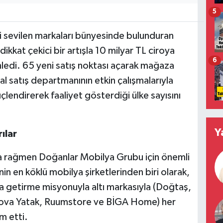
5
 sevilen markaları bünyesinde bulunduran
dikkat çekici bir artışla 10 milyar TL ciroya
6
inledi. 65 yeni satış noktası açarak mağaza
l satış departmanının etkin çalışmalarıyla
üçlendirerek faaliyet gösterdiği ülke sayısını
Y
ılar
ara rağmen Doğanlar Mobilya Grubu için önemli
'nin en köklü mobilya şirketlerinden biri olarak,
ya getirme misyonuyla altı markasıyla (Doğtaş,
ova Yatak, Ruumstore ve BİGA Home) her
m etti.