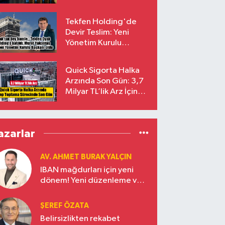
endekslerinden
çıkarılıyor
Tekfen Holding'de
Devir Teslim: Yeni
Yönetim Kurulu
Başkanı Prof. Dr. Murat
Yalçıntaş Oldu!
Quick Sigorta Halka
Arzında Son Gün: 3,7
Milyar TL’lik Arz İçin
Talepler Bugün Sona
Eriyor
azarlar
AV. AHMET BURAK YALÇIN
IBAN mağdurları için yeni
dönem! Yeni düzenleme ve
ceza indirim oranları
ŞEREF ÖZATA
Belirsizlikten rekabet