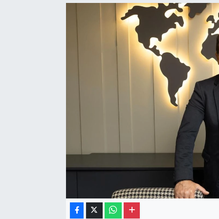
Gayrimenkul
Spor
Eğitim