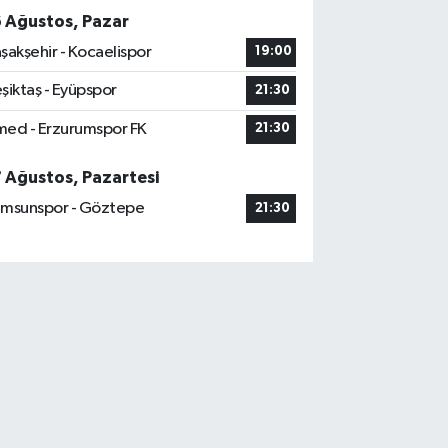
6 Ağustos, Pazar
şakşehir - Kocaelispor
19:00
şiktaş - Eyüpspor
21:30
ed - Erzurumspor FK
21:30
7 Ağustos, Pazartesi
msunspor - Göztepe
21:30