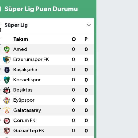
Süper Lig Puan Durumu
Süper Lig
#
Takım
O
P
1
Amed
0
0
2
Erzurumspor FK
0
0
3
Başakşehir
0
0
4
Kocaelispor
0
0
5
Beşiktaş
0
0
6
Eyüpspor
0
0
7
Galatasaray
0
0
8
Çorum FK
0
0
9
Gaziantep FK
0
0