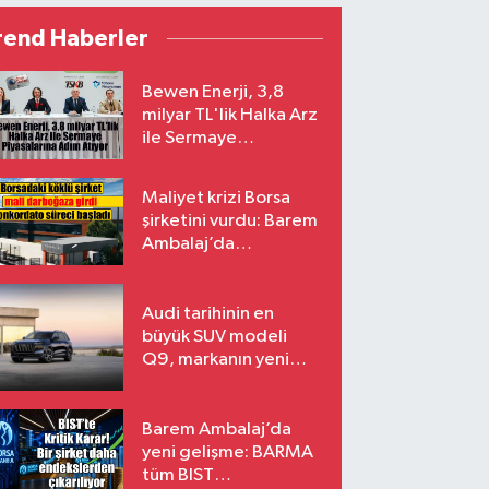
rend Haberler
Bewen Enerji, 3,8
milyar TL'lik Halka Arz
ile Sermaye
Piyasalarına Adım
Atıyor
Maliyet krizi Borsa
şirketini vurdu: Barem
Ambalaj’da
konkordato süreci
Audi tarihinin en
büyük SUV modeli
Q9, markanın yeni
amiral gemisi oluyor
Barem Ambalaj’da
yeni gelişme: BARMA
tüm BIST