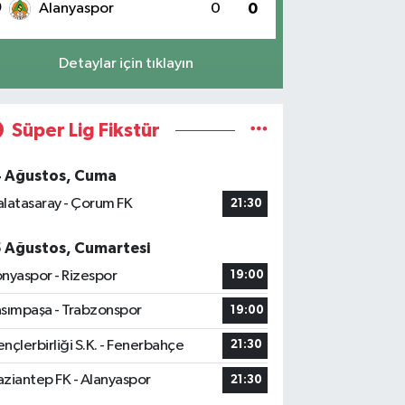
0
Alanyaspor
0
0
Detaylar için tıklayın
Süper Lig Fikstür
4 Ağustos, Cuma
latasaray - Çorum FK
21:30
5 Ağustos, Cumartesi
nyaspor - Rizespor
19:00
sımpaşa - Trabzonspor
19:00
nçlerbirliği S.K. - Fenerbahçe
21:30
ziantep FK - Alanyaspor
21:30