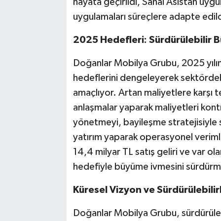
hayata geçirildi, Sanal Asistan uyg
uygulamaları süreçlere adapte edild
2025 Hedefleri: Sürdürülebilir B
Doğanlar Mobilya Grubu, 2025 yılınd
hedeflerini dengeleyerek sektörde
amaçlıyor. Artan maliyetlere karşı t
anlaşmalar yaparak maliyetleri kontro
yönetmeyi, bayileşme stratejisiyle s
yatırım yaparak operasyonel verimlil
14,4 milyar TL satış geliri ve var o
hedefiyle büyüme ivmesini sürdürme
Küresel Vizyon ve Sürdürülebilir
Doğanlar Mobilya Grubu, sürdürülebil