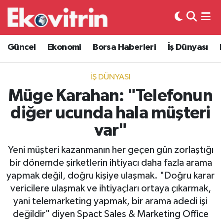
Güncel
Hava Durumu
Güncel
Ekonomi
Borsa Haberleri
İş Dünyası
Ekonomi
Trafik Durumu
İŞ DÜNYASI
Borsa Haberleri
Süper Lig Puan Durumu ve Fikstür
Müge Karahan: "Telefonun
diğer ucunda hala müşteri
İş Dünyası
Tüm Manşetler
var"
Lojistik
Son Dakika Haberleri
Yeni müşteri kazanmanın her geçen gün zorlaştığı
bir dönemde şirketlerin ihtiyacı daha fazla arama
Otovitrin
Haber Arşivi
yapmak değil, doğru kişiye ulaşmak. "Doğru karar
vericilere ulaşmak ve ihtiyaçları ortaya çıkarmak,
Asayiş
yani telemarketing yapmak, bir arama adedi işi
değildir" diyen Spact Sales & Marketing Office
Magazin