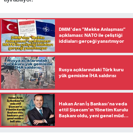
DMM'den "Mekke Anlaşması"
açıklaması: NATO ile çeliştiği
iddiaları gerçeği yansıtmıyor
Rusya açıklarındaki Türk kuru
yük gemisine İHA saldırısı
Hakan Aran İş Bankası'na veda
etti! Şişecam'ın Yönetim Kurulu
Başkanı oldu, yeni genel müdür
belli oldu