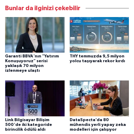
Bunlar da ilginizi çekebilir
Garanti BBVA'nın "Yatırım
THY temmuzda 9,5 milyon
Konuşuyoruz" serisi
yolcu taşıyarak rekor kırdı
yaklaşık 70 milyon
izlenmeye ulaştı
Link Bilgisayar Bilişim
DataSpecta’da 80
500'de iki kategoride
mühendis yerli yapay zeka
birincilik ödülü aldı
modelleri için çalışıyor