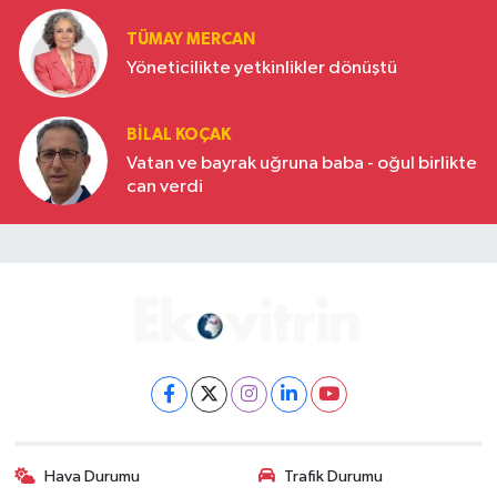
TÜMAY MERCAN
Yöneticilikte yetkinlikler dönüştü
BILAL KOÇAK
Vatan ve bayrak uğruna baba - oğul birlikte
can verdi
Hava Durumu
Trafik Durumu