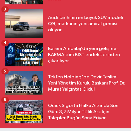
3
Audi tarihinin en büyük SUV modeli
Q9, markanın yeni amiral gemisi
oluyor
4
Barem Ambalaj’da yeni gelişme:
BARMA tüm BIST endekslerinden
çıkarılıyor
5
Tekfen Holding'de Devir Teslim:
Yeni Yönetim Kurulu Başkanı Prof. Dr.
Murat Yalçıntaş Oldu!
6
Quick Sigorta Halka Arzında Son
Gün: 3,7 Milyar TL’lik Arz İçin
Talepler Bugün Sona Eriyor