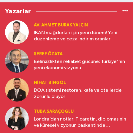
Yazarlar
AV. AHMET BURAK YALÇIN
IBAN mağdurları için yeni dönem! Yeni
düzenleme ve ceza indirim oranları
ŞEREF ÖZATA
Belirsizlikten rekabet gücüne: Türkiye'nin
yeni ekonomi vizyonu
NIHAT BINGÖL
DOA sistemi restoran, kafe ve otellerde
zorunlu oluyor
TUBA SARAÇOĞLU
Londra’dan notlar: Ticaretin, diplomasinin
ve küresel vizyonun başkentinde
Türkiye’nin yükselen gücü