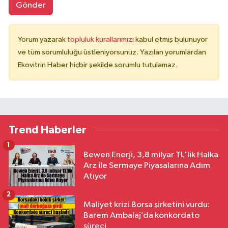
Gönder
Yorum yazarak
topluluk kurallarımızı
kabul etmiş bulunuyor
ve tüm sorumluluğu üstleniyorsunuz. Yazılan yorumlardan
Ekovitrin Haber hiçbir şekilde sorumlu tutulamaz.
Trend Haberler
1
Bewen Enerji, 3,8 milyar TL'lik Halka
Arz ile Sermaye Piyasalarına Adım
Atıyor
2
Maliyet krizi Borsa şirketini vurdu:
Barem Ambalaj’da konkordato
süreci