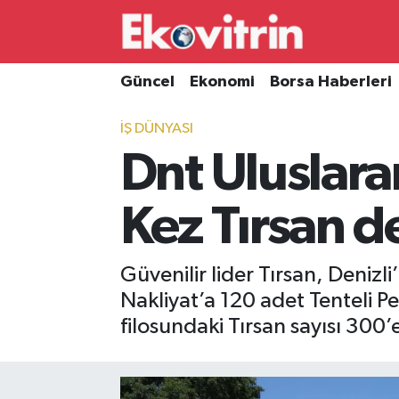
Güncel
Hava Durumu
Güncel
Ekonomi
Borsa Haberleri
Ekonomi
Trafik Durumu
İŞ DÜNYASI
Dnt Uluslara
Borsa Haberleri
Süper Lig Puan Durumu ve Fikstür
İş Dünyası
Tüm Manşetler
Kez Tırsan d
Lojistik
Son Dakika Haberleri
Güvenilir lider Tırsan, Denizl
Otovitrin
Haber Arşivi
Nakliyat’a 120 adet Tenteli P
filosundaki Tırsan sayısı 300’e
Asayiş
Magazin