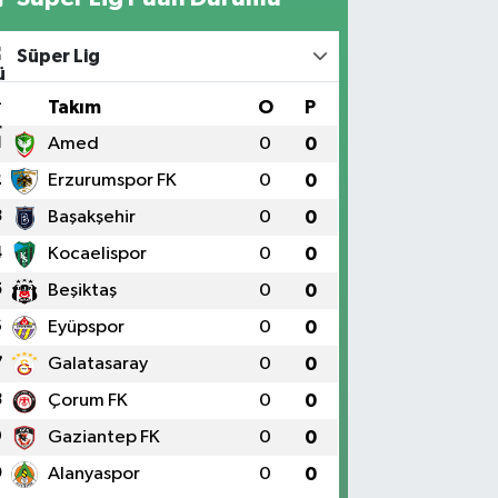
Süper Lig
#
Takım
O
P
1
Amed
0
0
2
Erzurumspor FK
0
0
3
Başakşehir
0
0
4
Kocaelispor
0
0
5
Beşiktaş
0
0
6
Eyüpspor
0
0
7
Galatasaray
0
0
8
Çorum FK
0
0
9
Gaziantep FK
0
0
0
Alanyaspor
0
0