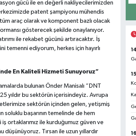
yon gücü ile en değerli nakliyecilerimizden
 Merkezimizde patent şampiyonu mühendis
r; tüm araç olarak ve komponent bazlı olacak
rformansı gösterecek şekilde onaylanıyor.
ırımı ile rekabet gücünü artıracaktır. İş
ini temenni ediyorum, herkes için hayırlı
1
Ga
i’nde En Kaliteli Hizmeti Sunuyoruz”
1
Ko
çıklamalarda bulunan Önder Manisalı “DNT
 25 yıldır bu sektörün içerisindeyiz. Avrupa
Ka
etlerimize sektörün içinden gelen, yetişmiş
Ge
un soluklu başarının temelinde de hem
Ga
i iş ortaklarımız ile kurduğumuz güven ve
nu düşünüyoruz. Tırsan ile uzun yıllardır
1