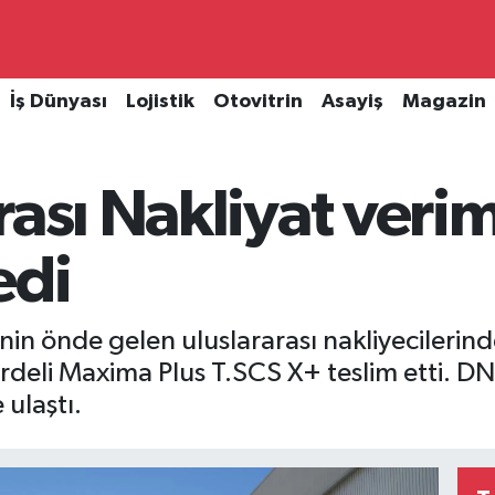
İş Dünyası
Lojistik
Otovitrin
Asayiş
Magazin
rası Nakliyat verim
edi
i’nin önde gelen uluslararası nakliyecileri
erdeli Maxima Plus T.SCS X+ teslim etti. DN
 ulaştı.