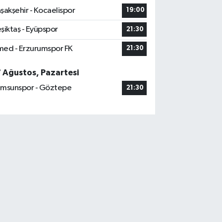
şakşehir - Kocaelispor
19:00
şiktaş - Eyüpspor
21:30
ed - Erzurumspor FK
21:30
7 Ağustos, Pazartesi
msunspor - Göztepe
21:30