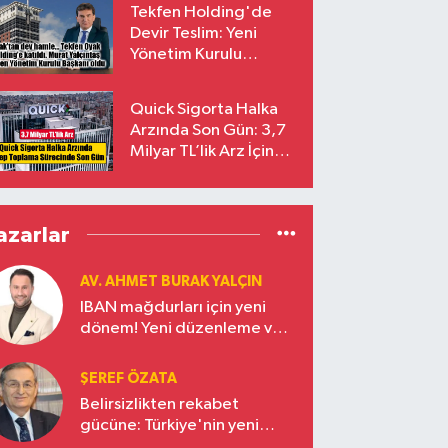
Tekfen Holding'de
Devir Teslim: Yeni
Yönetim Kurulu
Başkanı Prof. Dr. Murat
Yalçıntaş Oldu!
Quick Sigorta Halka
Arzında Son Gün: 3,7
Milyar TL’lik Arz İçin
Talepler Bugün Sona
Eriyor
azarlar
AV. AHMET BURAK YALÇIN
IBAN mağdurları için yeni
dönem! Yeni düzenleme ve
ceza indirim oranları
ŞEREF ÖZATA
Belirsizlikten rekabet
gücüne: Türkiye'nin yeni
ekonomi vizyonu