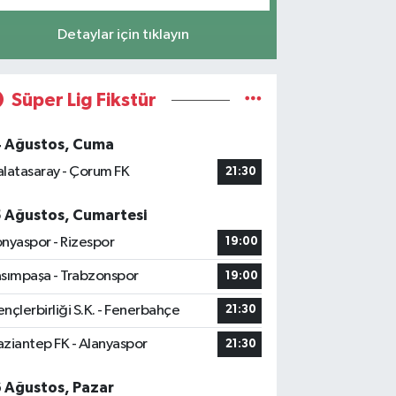
Detaylar için tıklayın
Süper Lig Fikstür
4 Ağustos, Cuma
latasaray - Çorum FK
21:30
5 Ağustos, Cumartesi
nyaspor - Rizespor
19:00
sımpaşa - Trabzonspor
19:00
nçlerbirliği S.K. - Fenerbahçe
21:30
ziantep FK - Alanyaspor
21:30
6 Ağustos, Pazar