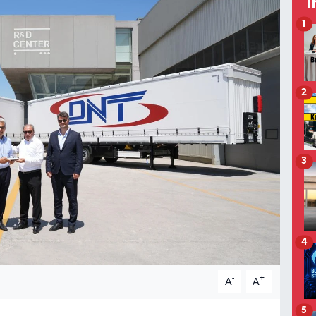
T
1
2
3
4
-
+
A
A
5