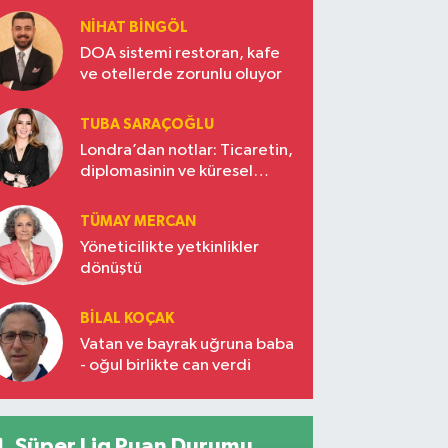
NIHAT BINGÖL
DOA sistemi restoran, kafe
ve otellerde zorunlu oluyor
TUBA SARAÇOĞLU
Londra’dan notlar: Ticaretin,
diplomasinin ve küresel
vizyonun başkentinde
Türkiye’nin yükselen gücü
TÜMAY MERCAN
Yöneticilikte yetkinlikler
dönüştü
BILAL KOÇAK
Vatan ve bayrak uğruna baba
- oğul birlikte can verdi
Süper Lig Puan Durumu