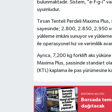
bulunmaktadır. Sistem, "e-f-g-i" va
uyumludur.
Tırsan Tenteli Perdeli Maxima Plus, 
sayesinde; 2.800, 2.850, 2.950 ve
yükleme imkânı sunuyor ve yükleme
ile operasyonel hız ve verimlilik avan
Ayrıca, 7,200 kg forklift aks yüküne 
Maxima Plus, şasisinde standart olar
(KTL) kaplama ile pas yürümesine kar
EDITÖRÜN SEÇTIĞI
Borsada temet
dağıtacak