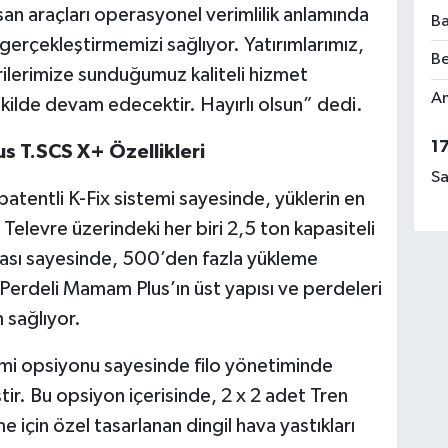
rsan araçları operasyonel verimlilik anlamında
Ba
 gerçekleştirmemizi sağlıyor. Yatırımlarımız,
Be
erilerimize sunduğumuz kaliteli hizmet
Am
ekilde devam edecektir. Hayırlı olsun” dedi.
1
us T.SCS X+ Özellikleri
Sa
patentli K-Fix sistemi sayesinde, yüklerin en
 Televre üzerindeki her biri 2,5 ton kapasiteli
sı sayesinde, 500’den fazla yükleme
Perdeli Mamam Plus’ın üst yapısı ve perdeleri
sağlıyor.
mi opsiyonu sayesinde filo yönetiminde
ştir. Bu opsiyon içerisinde, 2 x 2 adet Tren
e için özel tasarlanan dingil hava yastıkları