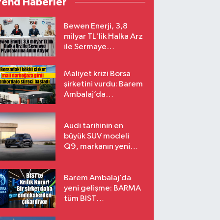
rend Haberler
Bewen Enerji, 3,8
milyar TL'lik Halka Arz
ile Sermaye
Piyasalarına Adım
Atıyor
Maliyet krizi Borsa
şirketini vurdu: Barem
Ambalaj’da
konkordato süreci
Audi tarihinin en
büyük SUV modeli
Q9, markanın yeni
amiral gemisi oluyor
Barem Ambalaj’da
yeni gelişme: BARMA
tüm BIST
endekslerinden
çıkarılıyor