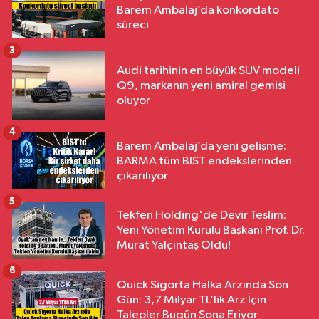
Barem Ambalaj’da konkordato
süreci
3
Audi tarihinin en büyük SUV modeli
Q9, markanın yeni amiral gemisi
oluyor
4
Barem Ambalaj’da yeni gelişme:
BARMA tüm BIST endekslerinden
çıkarılıyor
5
Tekfen Holding'de Devir Teslim:
Yeni Yönetim Kurulu Başkanı Prof. Dr.
Murat Yalçıntaş Oldu!
6
Quick Sigorta Halka Arzında Son
Gün: 3,7 Milyar TL’lik Arz İçin
Talepler Bugün Sona Eriyor