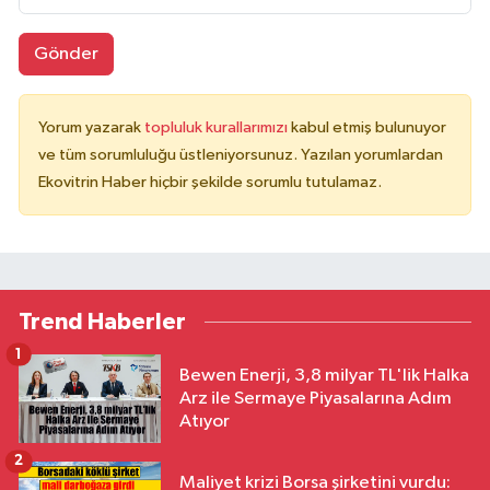
Gönder
Yorum yazarak
topluluk kurallarımızı
kabul etmiş bulunuyor
ve tüm sorumluluğu üstleniyorsunuz. Yazılan yorumlardan
Ekovitrin Haber hiçbir şekilde sorumlu tutulamaz.
Trend Haberler
1
Bewen Enerji, 3,8 milyar TL'lik Halka
Arz ile Sermaye Piyasalarına Adım
Atıyor
2
Maliyet krizi Borsa şirketini vurdu: