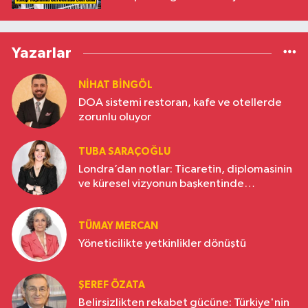
Yazarlar
NIHAT BINGÖL
DOA sistemi restoran, kafe ve otellerde
zorunlu oluyor
TUBA SARAÇOĞLU
Londra’dan notlar: Ticaretin, diplomasinin
ve küresel vizyonun başkentinde
Türkiye’nin yükselen gücü
TÜMAY MERCAN
Yöneticilikte yetkinlikler dönüştü
ŞEREF ÖZATA
Belirsizlikten rekabet gücüne: Türkiye'nin