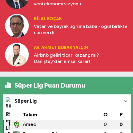
yeni ekonomi vizyonu
BILAL KOÇAK
Vatan ve bayrak uğruna baba - oğul birlikte
can verdi
AV. AHMET BURAK YALÇIN
Airbnb geliri ticari kazanç mı?
Danıştay’dan emsal karar!
Süper Lig Puan Durumu
Süper Lig
#
Takım
O
P
1
Amed
0
0