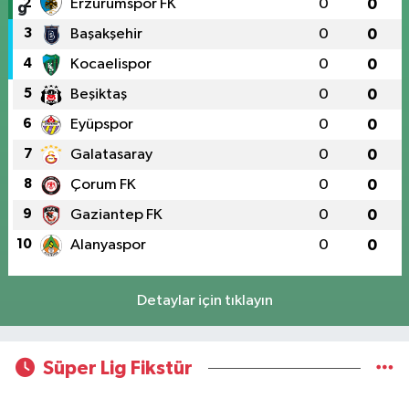
2
Erzurumspor FK
0
0
3
Başakşehir
0
0
4
Kocaelispor
0
0
5
Beşiktaş
0
0
6
Eyüpspor
0
0
7
Galatasaray
0
0
8
Çorum FK
0
0
9
Gaziantep FK
0
0
10
Alanyaspor
0
0
Detaylar için tıklayın
Süper Lig Fikstür