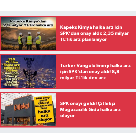
Kapeks Kimya halka arz için
SPK’dan onay aldı: 2,35 milyar
TL’lik arz planlanıyor
Türker Vangölü Enerji halka arz
için SPK’dan onay aldı! 8,8
milyar TL’lik dev arz
SPK onayı geldi! Çitlekçi
Mağazacılık Gıda halka arz
oluyor