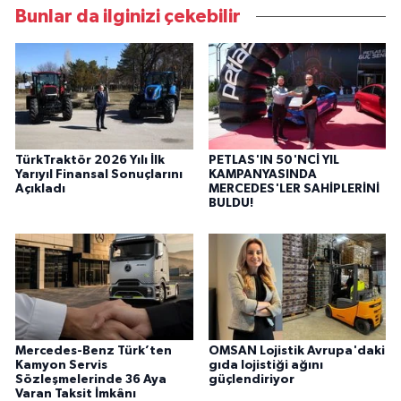
Bunlar da ilginizi çekebilir
TürkTraktör 2026 Yılı İlk
PETLAS'IN 50'NCİ YIL
Yarıyıl Finansal Sonuçlarını
KAMPANYASINDA
Açıkladı
MERCEDES'LER SAHİPLERİNİ
BULDU!
Mercedes-Benz Türk’ten
OMSAN Lojistik Avrupa'daki
Kamyon Servis
gıda lojistiği ağını
Sözleşmelerinde 36 Aya
güçlendiriyor
Varan Taksit İmkânı