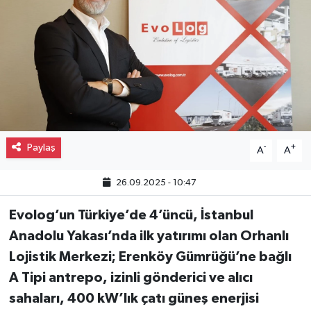
Gayrimenkul
Spor
Eğitim
Paylaş
-
+
A
A
26.09.2025 - 10:47
Evolog’un Türkiye’de 4’üncü, İstanbul
Anadolu Yakası’nda ilk yatırımı olan Orhanlı
Lojistik Merkezi; Erenköy Gümrüğü’ne bağlı
A Tipi antrepo, izinli gönderici ve alıcı
sahaları, 400 kW’lık çatı güneş enerjisi