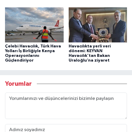
Çelebi Havacılık, Türk Hava
Havacılıkta yerli veri
Yolları İş Birliğiyle Kenya
dönemi: KEYVAN
Operasyonlarını
Havacılık’tan Bakan
Güçlendiriyor
Uraloğlu’na ziyaret
Yorumlar