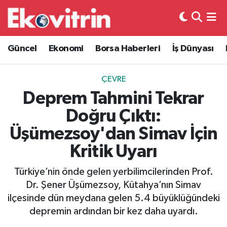
Güncel
Hava Durumu
Güncel
Ekonomi
Borsa Haberleri
İş Dünyası
Ekonomi
Trafik Durumu
ÇEVRE
Borsa Haberleri
Süper Lig Puan Durumu ve Fikstür
Deprem Tahmini Tekrar
Doğru Çıktı:
İş Dünyası
Tüm Manşetler
Üşümezsoy'dan Simav İçin
Lojistik
Son Dakika Haberleri
Kritik Uyarı
Otovitrin
Haber Arşivi
Türkiye’nin önde gelen yerbilimcilerinden Prof.
Dr. Şener Üşümezsoy, Kütahya’nın Simav
Asayiş
ilçesinde dün meydana gelen 5.4 büyüklüğündeki
depremin ardından bir kez daha uyardı.
Magazin