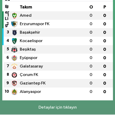
#
Takım
O
P
1
Amed
0
0
2
Erzurumspor FK
0
0
3
Başakşehir
0
0
4
Kocaelispor
0
0
5
Beşiktaş
0
0
6
Eyüpspor
0
0
7
Galatasaray
0
0
8
Çorum FK
0
0
9
Gaziantep FK
0
0
10
Alanyaspor
0
0
Detaylar için tıklayın