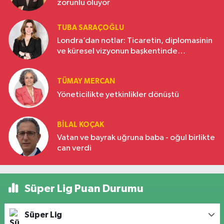
zorunlu oluyor
TUBA SARAÇOĞLU
Londra’dan notlar: Ticaretin, diplomasinin
ve küresel vizyonun başkentinde
Türkiye’nin yükselen gücü
TÜMAY MERCAN
Yöneticilikte yetkinlikler dönüştü
BILAL KOÇAK
Vatan ve bayrak uğruna baba - oğul birlikte
can verdi
Süper Lig Puan Durumu
Süper Lig