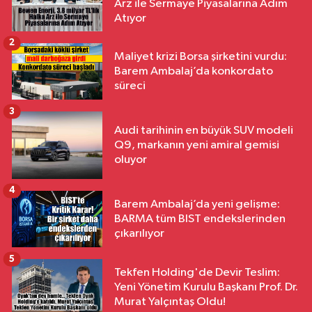
Arz ile Sermaye Piyasalarına Adım
Atıyor
2
Maliyet krizi Borsa şirketini vurdu:
Barem Ambalaj’da konkordato
süreci
3
Audi tarihinin en büyük SUV modeli
Q9, markanın yeni amiral gemisi
oluyor
4
Barem Ambalaj’da yeni gelişme:
BARMA tüm BIST endekslerinden
çıkarılıyor
5
Tekfen Holding'de Devir Teslim:
Yeni Yönetim Kurulu Başkanı Prof. Dr.
Murat Yalçıntaş Oldu!