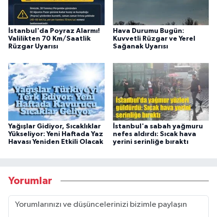
İstanbul'da Poyraz Alarmı!
Hava Durumu Bugün:
Valilikten 70 Km/Saatlik
Kuvvetli Rüzgar ve Yerel
Rüzgar Uyarısı
Sağanak Uyarısı
Yağışlar Gidiyor, Sıcaklıklar
İstanbul'a sabah yağmuru
Yükseliyor: Yeni Haftada Yaz
nefes aldırdı: Sıcak hava
Havası Yeniden Etkili Olacak
yerini serinliğe bıraktı
Yorumlar