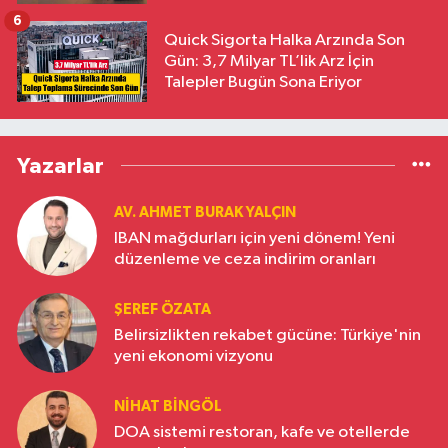
6
Quick Sigorta Halka Arzında Son
Gün: 3,7 Milyar TL’lik Arz İçin
Talepler Bugün Sona Eriyor
Yazarlar
AV. AHMET BURAK YALÇIN
IBAN mağdurları için yeni dönem! Yeni
düzenleme ve ceza indirim oranları
ŞEREF ÖZATA
Belirsizlikten rekabet gücüne: Türkiye'nin
yeni ekonomi vizyonu
NIHAT BINGÖL
DOA sistemi restoran, kafe ve otellerde