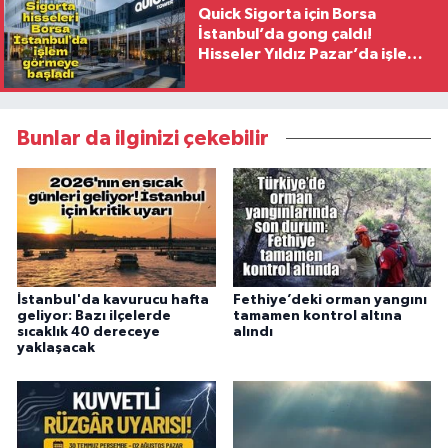
Quick Sigorta için Borsa
İstanbul’da gong çaldı!
Hisseler Yıldız Pazar’da işlem
görmeye başladı
Bunlar da ilginizi çekebilir
İstanbul'da kavurucu hafta
Fethiye’deki orman yangını
geliyor: Bazı ilçelerde
tamamen kontrol altına
sıcaklık 40 dereceye
alındı
yaklaşacak