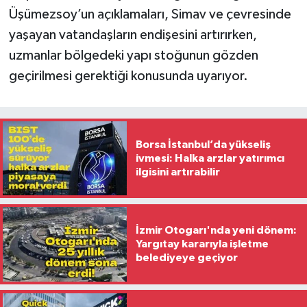
Üşümezsoy’un açıklamaları, Simav ve çevresinde
yaşayan vatandaşların endişesini artırırken,
uzmanlar bölgedeki yapı stoğunun gözden
geçirilmesi gerektiği konusunda uyarıyor.
Borsa İstanbul’da yükseliş
ivmesi: Halka arzlar yatırımcı
ilgisini artırabilir
İzmir Otogarı'nda yeni dönem:
Yargıtay kararıyla işletme
belediyeye geçiyor