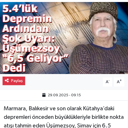
Gayrimenkul
Spor
Eğitim
Paylaş
-
+
A
A
29.09.2025 - 09:15
Marmara, Balıkesir ve son olarak Kütahya’daki
depremleri önceden büyüklükleriyle birlikte nokta
atışı tahmin eden Üşümezsoy, Simav için 6.5