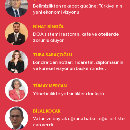
Belirsizlikten rekabet gücüne: Türkiye'nin
yeni ekonomi vizyonu
NIHAT BINGÖL
DOA sistemi restoran, kafe ve otellerde
zorunlu oluyor
TUBA SARAÇOĞLU
Londra’dan notlar: Ticaretin, diplomasinin
ve küresel vizyonun başkentinde
Türkiye’nin yükselen gücü
TÜMAY MERCAN
Yöneticilikte yetkinlikler dönüştü
BILAL KOÇAK
Vatan ve bayrak uğruna baba - oğul birlikte
can verdi