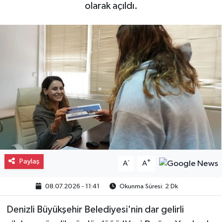
olarak açıldı.
Gayrimenkul
Spor
Eğitim
Paylaş
-
+
A
A
08.07.2026 - 11:41
Okunma Süresi: 2 Dk
Denizli Büyükşehir Belediyesi'nin dar gelirli