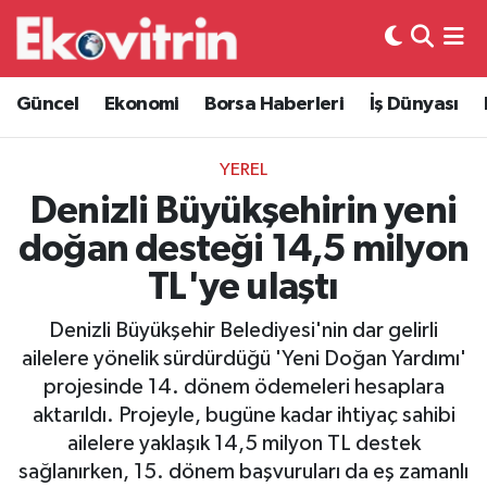
Güncel
Hava Durumu
Güncel
Ekonomi
Borsa Haberleri
İş Dünyası
Ekonomi
Trafik Durumu
YEREL
Borsa Haberleri
Süper Lig Puan Durumu ve Fikstür
Denizli Büyükşehirin yeni
doğan desteği 14,5 milyon
İş Dünyası
Tüm Manşetler
TL'ye ulaştı
Lojistik
Son Dakika Haberleri
Denizli Büyükşehir Belediyesi'nin dar gelirli
ailelere yönelik sürdürdüğü 'Yeni Doğan Yardımı'
Otovitrin
Haber Arşivi
projesinde 14. dönem ödemeleri hesaplara
aktarıldı. Projeyle, bugüne kadar ihtiyaç sahibi
Asayiş
ailelere yaklaşık 14,5 milyon TL destek
sağlanırken, 15. dönem başvuruları da eş zamanlı
Magazin