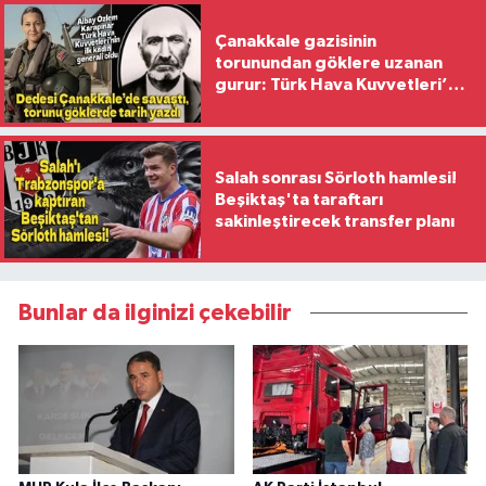
Çanakkale gazisinin
torunundan göklere uzanan
gurur: Türk Hava Kuvvetleri’nin
ilk kadın generali oldu
Salah sonrası Sörloth hamlesi!
Beşiktaş'ta taraftarı
sakinleştirecek transfer planı
Bunlar da ilginizi çekebilir