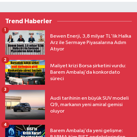
Trend Haberler
1
Bewen Enerji, 3,8 milyar TL'lik Halka
Arz ile Sermaye Piyasalarına Adım
Atıyor
2
Maliyet krizi Borsa şirketini vurdu:
Barem Ambalaj’da konkordato
süreci
3
Audi tarihinin en büyük SUV modeli
Q9, markanın yeni amiral gemisi
oluyor
4
Barem Ambalaj’da yeni gelişme: