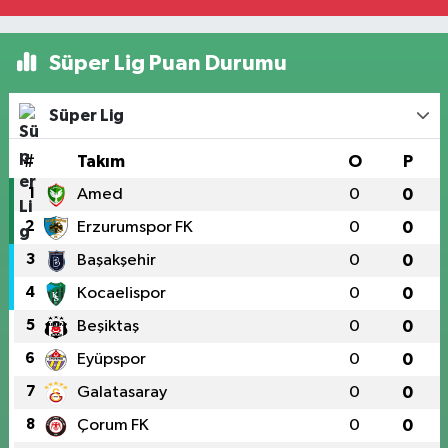
Süper Lig Puan Durumu
Süper Lig
#
Takım
O
P
1
Amed
0
0
2
Erzurumspor FK
0
0
3
Başakşehir
0
0
4
Kocaelispor
0
0
5
Beşiktaş
0
0
6
Eyüpspor
0
0
7
Galatasaray
0
0
8
Çorum FK
0
0