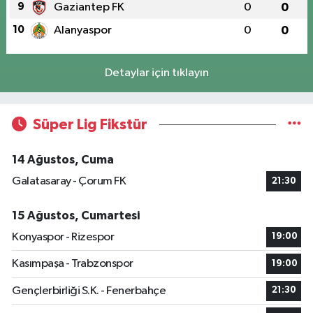
9
Gaziantep FK
0
0
10
Alanyaspor
0
0
Detaylar için tıklayın
Süper Lig Fikstür
14 Ağustos, Cuma
Galatasaray - Çorum FK
21:30
15 Ağustos, Cumartesi
Konyaspor - Rizespor
19:00
Kasımpaşa - Trabzonspor
19:00
Gençlerbirliği S.K. - Fenerbahçe
21:30