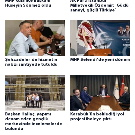
MHP Kula İlçe Başkanı
AK Parti İstanbul
Hüseyin Sönmez oldu
Milletvekili Özdemir: 'Güçlü
sanayi, güçlü Türkiye'
Şehzadeler'de hizmetin
MHP Selendi'de yeni dönem
nabzı şantiyede tutuldu
Başkan Hallaç, yapımı
Karabük'ün beklediği yol
devam eden gençlik
projesi ihaleye çıktı
merkezinde incelemelerde
bulundu