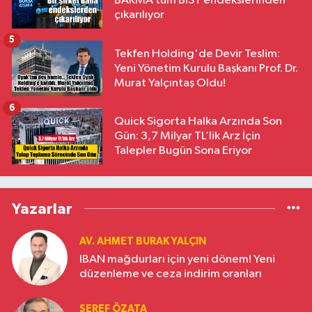
BARMA tüm BIST endekslerinden
çıkarılıyor
5
Tekfen Holding'de Devir Teslim:
Yeni Yönetim Kurulu Başkanı Prof. Dr.
Murat Yalçıntaş Oldu!
6
Quick Sigorta Halka Arzında Son
Gün: 3,7 Milyar TL’lik Arz İçin
Talepler Bugün Sona Eriyor
Yazarlar
AV. AHMET BURAK YALÇIN
IBAN mağdurları için yeni dönem! Yeni
düzenleme ve ceza indirim oranları
ŞEREF ÖZATA