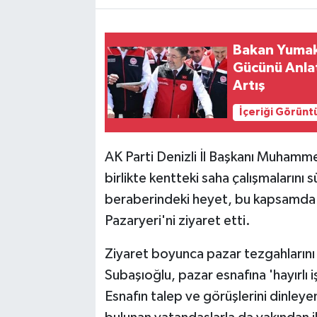
Bakan Yumakl
Gücünü Anlat
Artış
İçeriği Görünt
AK Parti Denizli İl Başkanı Muhamme
birlikte kentteki saha çalışmalarını
beraberindeki heyet, bu kapsamda 
Pazaryeri'ni ziyaret etti.
Ziyaret boyunca pazar tezgahların
Subaşıoğlu, pazar esnafına 'hayırlı i
Esnafın talep ve görüşlerini dinleye