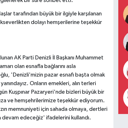
gilenerek bir süre sohbet etti.
şlar tarafından büyük bir ilgiyle karşılanan
kseverlikten dolayı hemşerilerine teşekkür
ulunan AK Parti Denizli İl Başkanı Muhammet
marı olan esnafla bağlarını asla
ğlu, 'Denizli'mizin pazar esnafı başta olmak
anındayız. Onların emekleri, alın terleri
ün Kuşpınar Pazaryeri'nde bizleri büyük bir
ıza ve hemşehrilerimize teşekkür ediyorum.
ızın memnuniyeti için sahada olmaya, dertleri
a devam edeceğiz' ifadelerini kullandı.