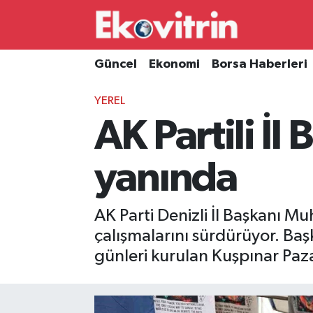
Güncel
Hava Durumu
Güncel
Ekonomi
Borsa Haberleri
Ekonomi
Trafik Durumu
YEREL
AK Partili İl
Borsa Haberleri
Süper Lig Puan Durumu ve Fikstür
İş Dünyası
Tüm Manşetler
yanında
Lojistik
Son Dakika Haberleri
AK Parti Denizli İl Başkanı M
Otovitrin
Haber Arşivi
çalışmalarını sürdürüyor. B
günleri kurulan Kuşpınar Pazar
Asayiş
Magazin