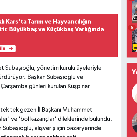
ı Kars'ta Tarım ve Hayvancılığın
6
tı: Büyükbaş ve Küçükbaş Varlığında
üle
t Subaşıoğlu, yönetim kurulu üyeleriyle
Y
 sürdürüyor. Başkan Subaşıoğlu ve
Çarşamba günleri kurulan Kuşpınar
ı tek tek gezen İl Başkanı Muhammet
şler' ve 'bol kazançlar' dileklerinde bulundu.
n Subaşıoğlu, alışveriş için pazaryerinde