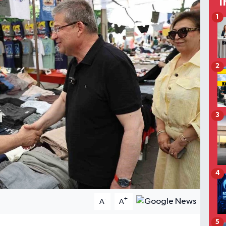
T
1
2
3
4
-
+
A
A
5