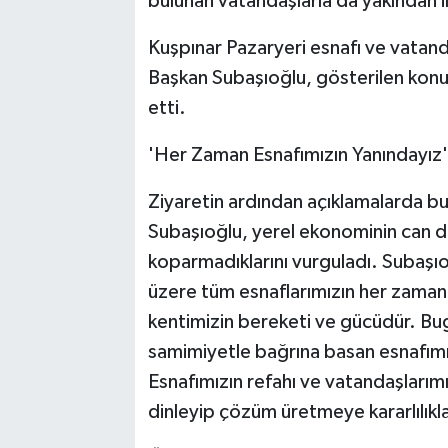
bulunan vatandaşlarla da yakından il
Kuşpınar Pazaryeri esnafı ve vatanda
Başkan Subaşıoğlu, gösterilen konu
etti.
'Her Zaman Esnafımızın Yanındayız'
Ziyaretin ardından açıklamalarda b
Subaşıoğlu, yerel ekonominin can da
koparmadıklarını vurguladı. Subaşıo
üzere tüm esnaflarımızın her zaman y
kentimizin bereketi ve gücüdür. Bug
samimiyetle bağrına basan esnafım
Esnafımızın refahı ve vatandaşlarım
dinleyip çözüm üretmeye kararlılıkl