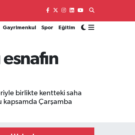
Gayrimenkul
Spor
Eğitim
u esnafın
yle birlikte kentteki saha
, bu kapsamda Çarşamba