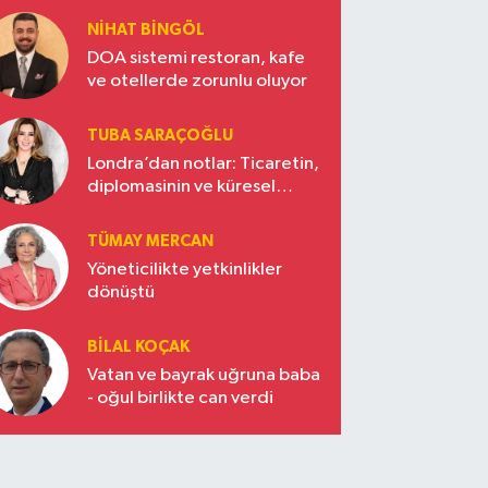
NIHAT BINGÖL
DOA sistemi restoran, kafe
ve otellerde zorunlu oluyor
TUBA SARAÇOĞLU
Londra’dan notlar: Ticaretin,
diplomasinin ve küresel
vizyonun başkentinde
Türkiye’nin yükselen gücü
TÜMAY MERCAN
Yöneticilikte yetkinlikler
dönüştü
BILAL KOÇAK
Vatan ve bayrak uğruna baba
- oğul birlikte can verdi