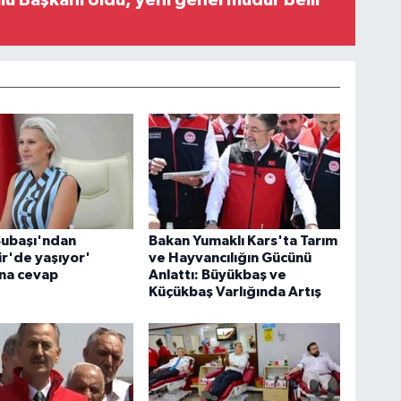
u Başkanı oldu, yeni genel müdür belli
Subaşı'ndan
Bakan Yumaklı Kars'ta Tarım
ir'de yaşıyor'
ve Hayvancılığın Gücünü
ına cevap
Anlattı: Büyükbaş ve
Küçükbaş Varlığında Artış