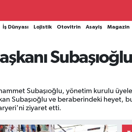
İş Dünyası
Lojistik
Otovitrin
Asayiş
Magazin
 Başkanı Subaşıoğl
uhammet Subaşıoğlu, yönetim kurulu üyeleri
aşkan Subaşıoğlu ve beraberindeki heyet
yeri'ni ziyaret etti.