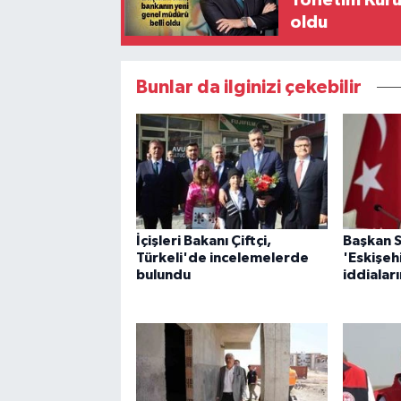
Yönetim Kurul
oldu
Bunlar da ilginizi çekebilir
İçişleri Bakanı Çiftçi,
Başkan 
Türkeli'de incelemelerde
'Eskişeh
bulundu
iddialar