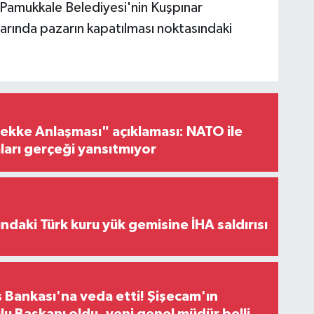
 Pamukkale Belediyesi'nin Kuşpınar
rında pazarın kapatılması noktasındaki
ke Anlaşması" açıklaması: NATO ile
iaları gerçeği yansıtmıyor
ındaki Türk kuru yük gemisine İHA saldırısı
 Bankası'na veda etti! Şişecam'ın