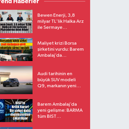
rend Haberler
Bewen Enerji, 3,8
milyar TL'lik Halka Arz
ile Sermaye
Piyasalarına Adım
Atıyor
Maliyet krizi Borsa
şirketini vurdu: Barem
Ambalaj’da
konkordato süreci
Audi tarihinin en
büyük SUV modeli
Q9, markanın yeni
amiral gemisi oluyor
Barem Ambalaj’da
yeni gelişme: BARMA
tüm BIST
endekslerinden
çıkarılıyor