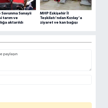
 Savunma Sanayii
MHP Eskişehir İl
i tarım ve
Teşkilatı'ndan Kızılay'a
lığa aktarıldı
ziyaret ve kan bağışı