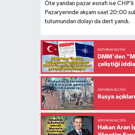
Öte yandan pazar esnafı ise CHP'li
Pazaryerinde akşam saat 20:00 sula
tutumundan dolayı da dert yandı.
EDITÖRÜN SEÇTIĞI
DMM'den "Mek
çeliştiği idd
EDITÖRÜN SEÇTIĞI
Rusya açıklar
EDITÖRÜN SEÇTIĞI
Hakan Aran İş