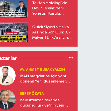
Tekfen Holding'de
Devir Teslim: Yeni
Yönetim Kurulu
Başkanı Prof. Dr. Murat
Yalçıntaş Oldu!
Quick Sigorta Halka
Arzında Son Gün: 3,7
Milyar TL’lik Arz İçin
Talepler Bugün Sona
Eriyor
azarlar
AV. AHMET BURAK YALÇIN
IBAN mağdurları için yeni
dönem! Yeni düzenleme ve
ceza indirim oranları
ŞEREF ÖZATA
Belirsizlikten rekabet
gücüne: Türkiye'nin yeni
ekonomi vizyonu