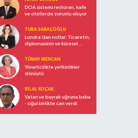
DOA sistemi restoran, kafe
ve otellerde zorunlu oluyor
TUBA SARAÇOĞLU
Londra’dan notlar: Ticaretin,
diplomasinin ve küresel
vizyonun başkentinde
Türkiye’nin yükselen gücü
TÜMAY MERCAN
Yöneticilikte yetkinlikler
dönüştü
BILAL KOÇAK
Vatan ve bayrak uğruna baba
- oğul birlikte can verdi