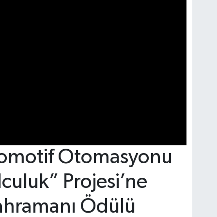
komotif Otomasyonu
lculuk” Projesi’ne
ahramanı Ödülü