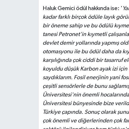
Haluk Gemici ödül hakkında ise: '
Ya
kadar farklı birçok ödüle layık görül
bir öneme sahip ve bu ödülü kıymetl
tanesi Petronet'in kıymetli çalışan
devlet demir yollarında yapmış ol
otomasyonu ile bu ödül daha da kıy
karşılığında çok ciddi bir tasarruf el
koyuldu düşük Karbon ayak izi için 
saydıklarım. Fosil enerjinin yani fo
çeşitli sensörlerle de bunu sağlamış
Üniversitesi'nin önemli hocalarında
Üniversitesi bünyesinde bize verild
Türkiye çapında. Sonuç olarak şunu
çok önemli ve diğerlerinden çok fa