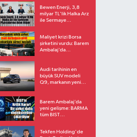
Bewen Enerji, 3,8
milyar TL'lik Halka Arz
ile Sermaye
Piyasalarına Adım
Atıyor
Maliyet krizi Borsa
şirketini vurdu: Barem
Ambalaj’da
konkordato süreci
Audi tarihinin en
büyük SUV modeli
Q9, markanın yeni
amiral gemisi oluyor
Barem Ambalaj’da
yeni gelişme: BARMA
tüm BIST
endekslerinden
çıkarılıyor
Tekfen Holding'de