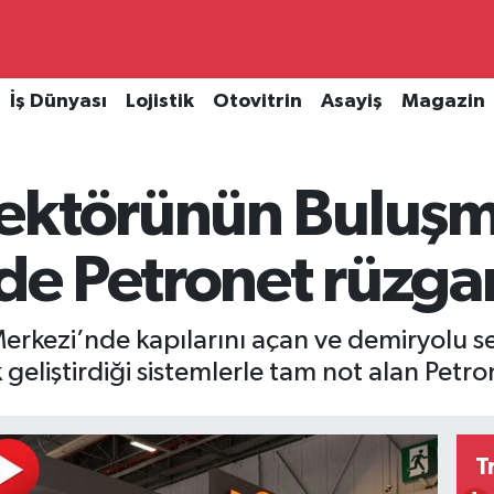
İş Dünyası
Lojistik
Otovitrin
Asayiş
Magazin
ektörünün Buluşm
de Petronet rüzgar
Merkezi’nde kapılarını açan ve demiryolu 
 geliştirdiği sistemlerle tam not alan Petron
T