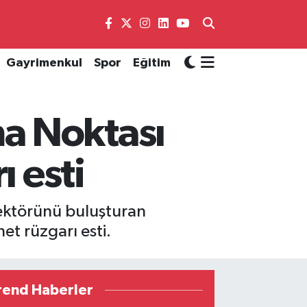
Gayrimenkul
Spor
Eğitim
a Noktası
ı esti
sektörünü buluşturan
et rüzgarı esti.
rend Haberler