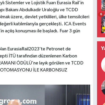
lı Sistemler ve Lojistik Fuarı Eurasia Rail’in
tyapı Bakanı Abdulkadir Uraloğlu ve TCDD
6
k üzere, devlet yetkilileri, ülke temsilcileri
eğerli katılımlarıyla gerçekleşti. ICA Events
 açılış konuşması ile başladı. Fuar 3 gün
Y
olan EurasiaRail2023'te Petronet de
onsepti İTÜ tarafından düzenlenen Karbon
AMANI ÖDÜLÜ'ne layık görülen ve TCDD
TİF OTOMASYONU İLE KARBONSUZ