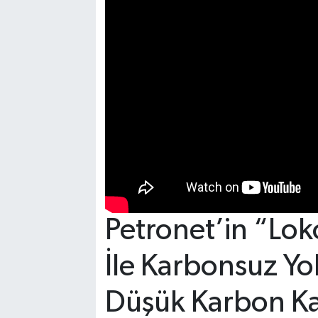
Petronet’in “Lo
İle Karbonsuz Yo
Düşük Karbon K