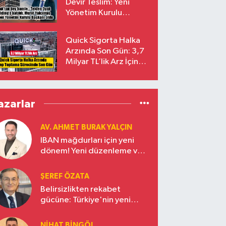
Devir Teslim: Yeni
Yönetim Kurulu
Başkanı Prof. Dr. Murat
Yalçıntaş Oldu!
Quick Sigorta Halka
Arzında Son Gün: 3,7
Milyar TL’lik Arz İçin
Talepler Bugün Sona
Eriyor
azarlar
AV. AHMET BURAK YALÇIN
IBAN mağdurları için yeni
dönem! Yeni düzenleme ve
ceza indirim oranları
ŞEREF ÖZATA
Belirsizlikten rekabet
gücüne: Türkiye'nin yeni
ekonomi vizyonu
NIHAT BINGÖL