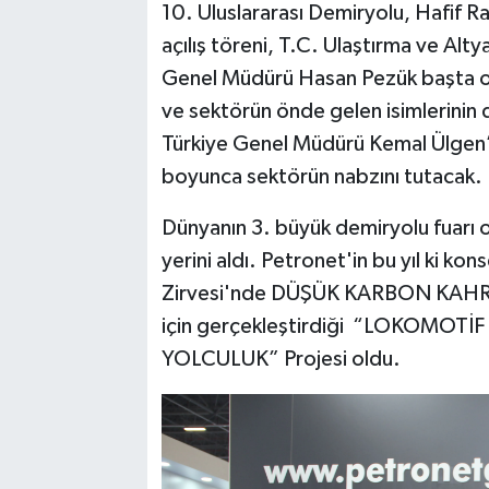
10. Uluslararası Demiryolu, Hafif Ray
açılış töreni, T.C. Ulaştırma ve Al
Genel Müdürü Hasan Pezük başta olma
ve sektörün önde gelen isimlerinin d
Türkiye Genel Müdürü Kemal Ülgen’in
boyunca sektörün nabzını tutacak.
Dünyanın 3. büyük demiryolu fuarı 
yerini aldı. Petronet'in bu yıl ki k
Zirvesi'nde DÜŞÜK KARBON KAHR
için gerçekleştirdiği “LOKOMO
YOLCULUK” Projesi oldu.