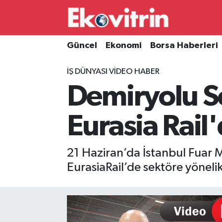
Güncel
Hava Durumu
Güncel
Ekonomi
Borsa Haberleri
Ekonomi
Trafik Durumu
İŞ DÜNYASI VIDEO HABER
Demiryolu S
Borsa Haberleri
Süper Lig Puan Durumu ve Fikstür
İş Dünyası
Tüm Manşetler
Eurasia Rail'
Lojistik
Son Dakika Haberleri
21 Haziran’da İstanbul Fuar 
Otovitrin
Haber Arşivi
EurasiaRail’de sektöre yönelik
Asayiş
Magazin