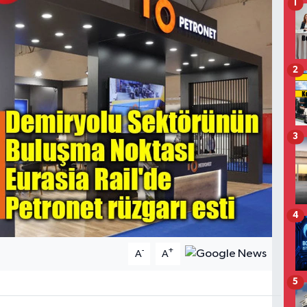
1
2
3
4
-
+
A
A
5