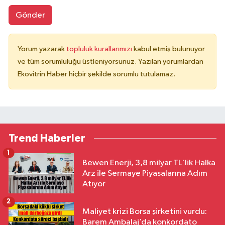
Gönder
Yorum yazarak
topluluk kurallarımızı
kabul etmiş bulunuyor
ve tüm sorumluluğu üstleniyorsunuz. Yazılan yorumlardan
Ekovitrin Haber hiçbir şekilde sorumlu tutulamaz.
Trend Haberler
1
Bewen Enerji, 3,8 milyar TL'lik Halka
Arz ile Sermaye Piyasalarına Adım
Atıyor
2
Maliyet krizi Borsa şirketini vurdu:
Barem Ambalaj’da konkordato