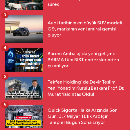
süreci
3
Audi tarihinin en büyük SUV modeli
Q9, markanın yeni amiral gemisi
oluyor
4
Barem Ambalaj’da yeni gelişme:
BARMA tüm BIST endekslerinden
çıkarılıyor
5
Tekfen Holding'de Devir Teslim:
Yeni Yönetim Kurulu Başkanı Prof. Dr.
Murat Yalçıntaş Oldu!
6
Quick Sigorta Halka Arzında Son
Gün: 3,7 Milyar TL’lik Arz İçin
Talepler Bugün Sona Eriyor