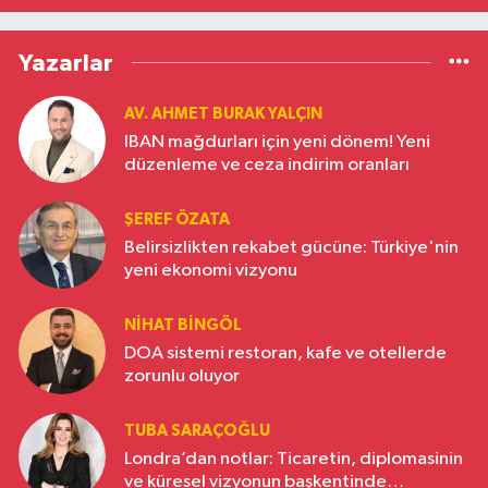
Yazarlar
AV. AHMET BURAK YALÇIN
IBAN mağdurları için yeni dönem! Yeni
düzenleme ve ceza indirim oranları
ŞEREF ÖZATA
Belirsizlikten rekabet gücüne: Türkiye'nin
yeni ekonomi vizyonu
NIHAT BINGÖL
DOA sistemi restoran, kafe ve otellerde
zorunlu oluyor
TUBA SARAÇOĞLU
Londra’dan notlar: Ticaretin, diplomasinin
ve küresel vizyonun başkentinde