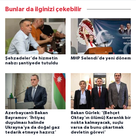
Bunlar da ilginizi çekebilir
Şehzadeler'de hizmetin
MHP Selendi'de yeni dönem
nabzı şantiyede tutuldu
Azerbaycanlı Bakan
Bakan Gürlek: '(Behçet
Bayramov: 'İhtiyaç
Oktay'ın ölümü) Karanlık bir
duyulması halinde
nokta kalmayacak, suçlu
Ukrayna'ya da doğal gaz
varsa da bunu çıkartmak
tedarik etmeye hazırız'
devletin görevi'