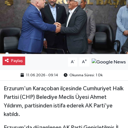
Gayrimenkul
Spor
Eğitim
Paylaş
-
+
A
A
11.06.2026 - 09:14
Okunma Süresi: 1 Dk
Erzurum'un Karaçoban ilçesinde Cumhuriyet Halk
Partisi (CHP) Belediye Meclis Üyesi Ahmet
Yıldırım, partisinden istifa ederek AK Parti'ye
katıldı.
Erzurum'da düzenlenen AK Parti Genişletilmiş İl