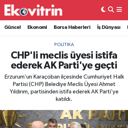
Güncel
Hava Durumu
Güncel
Ekonomi
Borsa Haberleri
İş Dünyası
Ekonomi
Trafik Durumu
POLITIKA
Borsa Haberleri
Süper Lig Puan Durumu ve Fikstür
CHP'li meclis üyesi istifa
ederek AK Parti'ye geçti
İş Dünyası
Tüm Manşetler
Erzurum'un Karaçoban ilçesinde Cumhuriyet Halk
Lojistik
Son Dakika Haberleri
Partisi (CHP) Belediye Meclis Üyesi Ahmet
Yıldırım, partisinden istifa ederek AK Parti'ye
Otovitrin
Haber Arşivi
katıldı.
Asayiş
Magazin