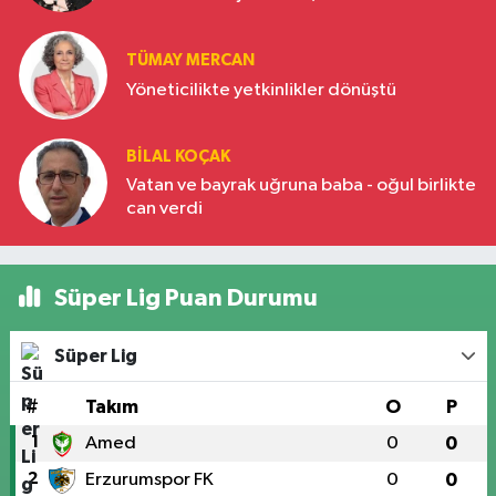
Türkiye’nin yükselen gücü
TÜMAY MERCAN
Yöneticilikte yetkinlikler dönüştü
BILAL KOÇAK
Vatan ve bayrak uğruna baba - oğul birlikte
can verdi
Süper Lig Puan Durumu
Süper Lig
#
Takım
O
P
1
Amed
0
0
2
Erzurumspor FK
0
0