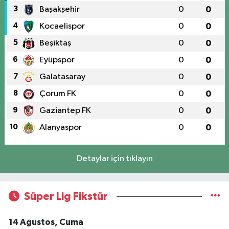
3
Başakşehir
0
0
4
Kocaelispor
0
0
5
Beşiktaş
0
0
6
Eyüpspor
0
0
7
Galatasaray
0
0
8
Çorum FK
0
0
9
Gaziantep FK
0
0
10
Alanyaspor
0
0
Detaylar için tıklayın
Süper Lig Fikstür
14 Ağustos, Cuma