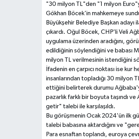
"30 milyon TL"den "1 milyon Euro"ya
Gökhan Böcek'in mahkemeye sunduğ
Büyükşehir Belediye Başkan adayı il
çıkardı. Oğul Böcek, CHP'li Veli Ağb
uygulama üzerinden aradığını, görü
edildiğinin söylendiğini ve babası M
milyon TL verilmesinin istendiğini s
İfadenin en çarpıcı noktası ise kur 
insanlarından topladığı 30 milyon T
ettiğini belirterek durumu Ağbaba'y
pazarlık farklı bir boyuta taşındı 
getir" talebi ile karşılaşıldı.
Bu görüşmenin Ocak 2024'ün ilk günl
talebi babasına aktardığını ve "gereğ
Para esnaftan toplandı, euroya çevr