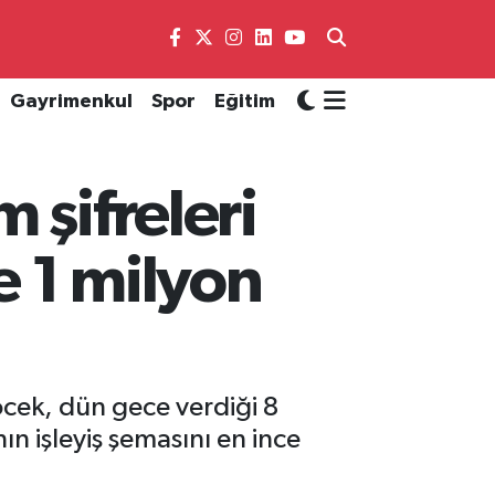
Gayrimenkul
Spor
Eğitim
 şifreleri
e 1 milyon
cek, dün gece verdiği 8
n işleyiş şemasını en ince