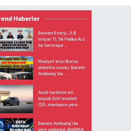
rend Haberler
Bewen Enerji, 3,8
milyar TL'lik Halka Arz
ile Sermaye
Piyasalarına Adım
Atıyor
Maliyet krizi Borsa
şirketini vurdu: Barem
Ambalaj’da
konkordato süreci
Audi tarihinin en
büyük SUV modeli
Q9, markanın yeni
amiral gemisi oluyor
Barem Ambalaj’da
yeni gelişme: BARMA