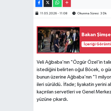
11.05.2026 - 11:08
Okunma Süresi: 3 Dk
Bakan Şimşek
İçeriği Görünt
Veli Ağbaba'nın "Özgür Özel'in tal
istediğini belirten oğul Böcek, o g
bunun üzerine Ağbaba'nın "1 milyon
ileri sürüldü. İfade; liyakatin yerini
kaçırılan servetleri ve Genel Merkez
yüzüne çıkardı.